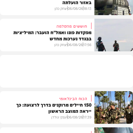
באזור הועלתה
צבא וביטחון
18:13
06/08/26
יצחק כהן
חוששים מהסלמה
מפקדות פונו ואמל"ח הועבר: המיליציות
בבגדד נערכות מחדש
בעולם
17:56
06/08/26
יצחק כהן
בעולם
הכוח הבינלאומי
150 חיילים מרוקנים בדרך לרצועה: כך
ייראה המוצב הראשון
17:39
06/08/26
יענקי גולדן