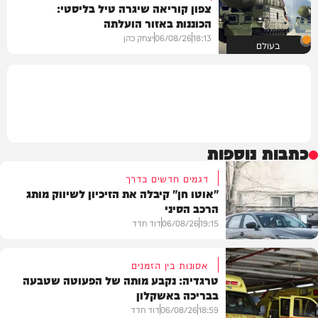
צפון קוריאה שיגרה טיל בליסטי:
הכוננות באזור הועלתה
18:13
06/08/26
יצחק כהן
בעולם
כתבות נוספות
דגמים חדשים בדרך
"אוטו חן" קיבלה את הזיכיון לשיווק מותג
הרכב הסיני
19:15
06/08/26
דוד חדד
אסונות בין הזמנים
טרגדיה: נקבע מותה של הפעוטה שטבעה
בבריכה באשקלון
רכב
18:59
06/08/26
דוד חדד