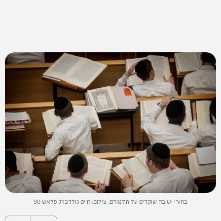
בחורי ישיבה שוקדים על תלמודם. צילום: חיים גולדברג פלאש 90