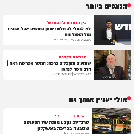
הנצפים ביותר
בין הזמנים ב'המחדש'
לא לבעלי לב חלש: אומן החושים אכל זכוכית
מול המצלמות
מערכת המחדש
04/08/26
20:00
VOD
הפרשה בקצרה
שומעים ומקבלים ברכה: המסר מפרשת ראה |
הרב אשר לנדאו
הרב אשר לנדאו
04/08/26
14:02
בית המדרש
אולי יעניין אותך גם
אסונות בין הזמנים
טרגדיה: נקבע מותה של הפעוטה
שטבעה בבריכה באשקלון