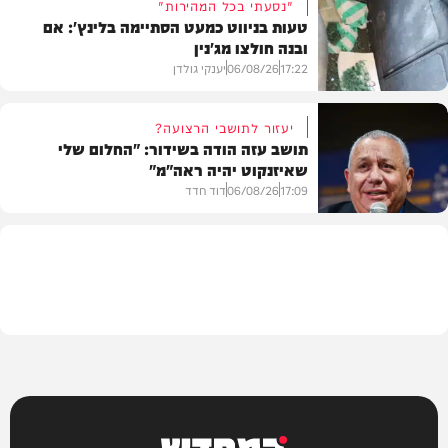
"נסעתי בכל המהירות"
טעות בניווט כמעט הסתיימה בלינץ': אם
ובנה חולצו מג'נין
צבא וביטחון
17:22
06/08/26
יענקי גולדן
יעזור לתושבי הרצועה?
תושב עזה הודה בשידור: "החלום שלי
שאיזנקוט יהיה ראה"מ"
צבא וביטחון
17:09
06/08/26
דוד חדד
בארץ
המחדש