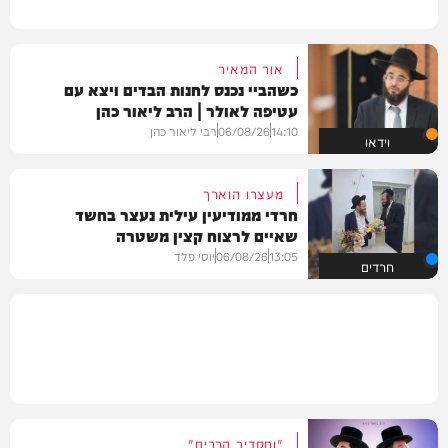
אור המאיר
כשהביי נכנס לחנות הבדים ויצא עם
עטיפה לאולר | הרב ליאור כהן
14:10
06/08/26
רבי ליאור כהן
וידאו
מעצרו הוארך
חרדי ממודיעין עילית נעצר בחשד
שאיים לרצוח קצין משטרה
13:05
06/08/26
יוסי פלד
חרדים
"וחסדיך הרבים"