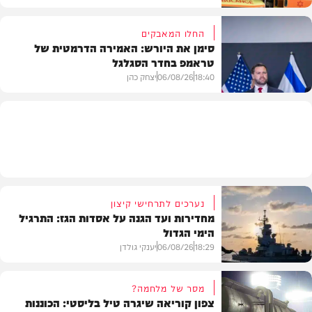
החלו המאבקים
סימן את היורש: האמירה הדרמטית של
טראמפ בחדר הסגלגל
בארץ
18:40
06/08/26
יצחק כהן
בעולם
נערכים לתרחישי קיצון
מחדירות ועד הגנה על אסדות הגז: התרגיל
הימי הגדול
18:29
06/08/26
יענקי גולדן
מסר של מלחמה?
צפון קוריאה שיגרה טיל בליסטי: הכוננות