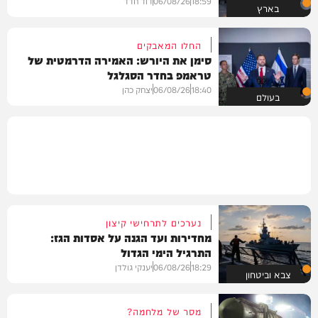
18:59
06/08/26
דוד חדד
בארץ
החלו המאבקים
סימן את היורש: האמירה הדרמטית של
טראמפ בחדר הסגלגל
18:40
06/08/26
יצחק כהן
בעולם
נערכים לתרחישי קיצון
מחדירות ועד הגנה על אסדות הגז:
התרגיל הימי הגדול
18:29
06/08/26
יענקי גולדן
צבא וביטחון
מסר של מלחמה?