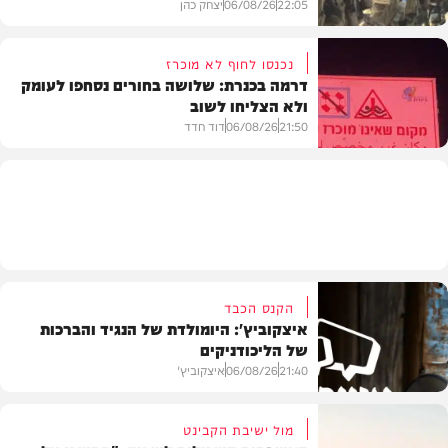
22:05
06/08/26
יצחק כהן
נכנסו לחוף לא מוכרז
דרמה בכנרת: שלושה בחורים נסחפו לעומק
ולא הצליחו לשוב
בעולם
21:50
06/08/26
דוד חדד
בארץ
הקנס הכבד
איצקוביץ': היומולדת של הנגיד והברכות
של הליכודניקים
21:40
06/08/26
איצקוביץ'
מול ישיבת הקבינט