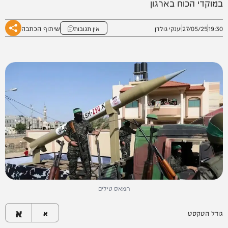
במוקדי הכוח בארגון
שיתוף הכתבה
19:30
27/05/25
יענקי גולדן
אין תגובות
חמאס טילים
א
גודל הטקסט
א