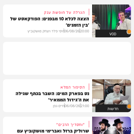
הגרלה על חופשת ענק
הצצה לכלא 10 מבפנים: הפודקאסט של
'בין הזמנים'
20:00
06/08/26
יוסי פלד ויצחק מושקוביץ
VOD
הסיפור המלא
נס בפארק המים: השבר בכתף שגילה
את ה'גידול הממאיר'
21:00
06/08/26
חיים גפן
חדשות
"וחסדיך הרבים"
שרוליק ברזל ואברימי מושקוביץ עם