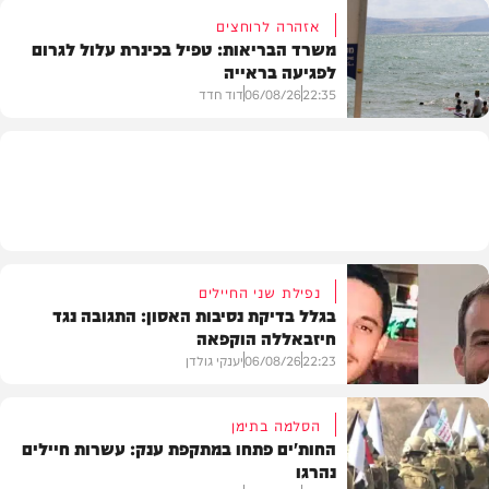
אזהרה לרוחצים
משרד הבריאות: טפיל בכינרת עלול לגרום
לפגיעה בראייה
בריאות
22:35
06/08/26
דוד חדד
בארץ
נפילת שני החיילים
בגלל בדיקת נסיבות האסון: התגובה נגד
חיזבאללה הוקפאה
22:23
06/08/26
יענקי גולדן
הסלמה בתימן
החות'ים פתחו במתקפת ענק: עשרות חיילים
נהרגו
צבא וביטחון