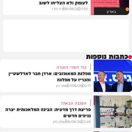
לעומק ולא הצליחו לשוב
21:50
06/08/26
דוד חדד
בארץ
כתבות נוספות
נגד לומדי התורה
מפלגת המאוכזבים: ארדן חבר לאדלשטיין
והכריז על מפלגה
00:17
07/08/26
שוקי כץ
הסכנה הבאה?
פריצת דרך מדעית: הבינה המלאכותית יצרה
נגיפים חדשים
פוליטי
22:49
06/08/26
יצחק כהן