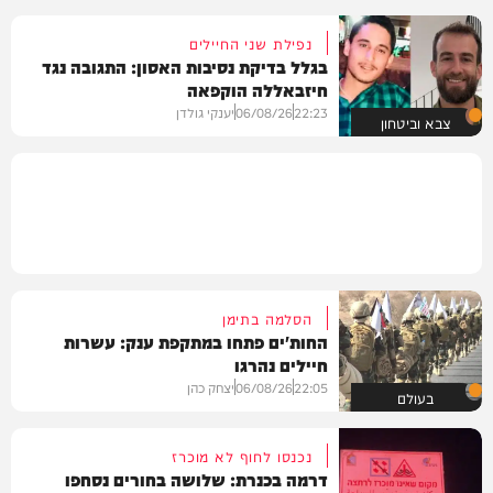
נפילת שני החיילים
בגלל בדיקת נסיבות האסון: התגובה נגד
חיזבאללה הוקפאה
22:23
06/08/26
יענקי גולדן
צבא וביטחון
הסלמה בתימן
החות'ים פתחו במתקפת ענק: עשרות
חיילים נהרגו
22:05
06/08/26
יצחק כהן
בעולם
נכנסו לחוף לא מוכרז
דרמה בכנרת: שלושה בחורים נסחפו