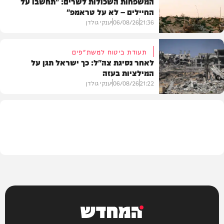
המשפחות השכולות לשרים: "תחשבו על
החיילים – לא על טראמפ"
חדשות
21:36
06/08/26
יענקי גולדן
תעודת ביטוח למשת"פים
לאחר נסיגת צה"ל: כך ישראל תגן על
המילציות בעזה
צבא וביטחון
21:22
06/08/26
יענקי גולדן
צבא וביטחון
המחדש