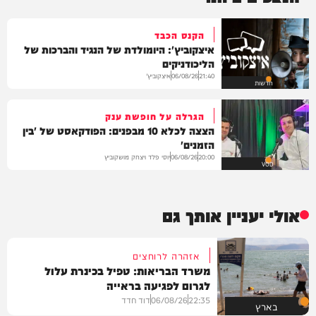
הקנס הכבד
איצקוביץ': היומולדת של הנגיד והברכות של
הליכודניקים
איצקוביץ'
06/08/26
21:40
חדשות
הגרלה על חופשת ענק
הצצה לכלא 10 מבפנים: הפודקאסט של 'בין
הזמנים'
יוסי פלד ויצחק מושקוביץ
06/08/26
20:00
VOD
אולי יעניין אותך גם
אזהרה לרוחצים
משרד הבריאות: טפיל בכינרת עלול
לגרום לפגיעה בראייה
22:35
06/08/26
דוד חדד
בארץ