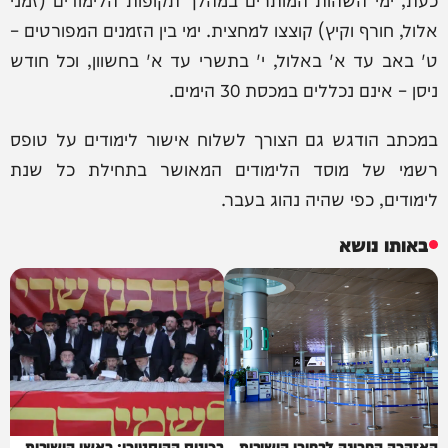
אלול, חורף וקיץ) קוצצו למחצית. ימי בין הזמנים המפורטים –
ט' באב עד א' באלול, י' בתשרי עד א' בחשוון, וכל חודש
ניסן – אינם נכללים במכסת 30 הימים.
במכתב הודגש גם הצורך לשלוח אישור לימודים על טופס
רשמי של מוסד הלימודים המאושר בתחילת כל שנת
לימודים, כפי שהיה נהוג בעבר.
באותו נושא
האזהרה החריגה לבחורי הישיבות
בכינוס ההיסטורי: ראשי הישיבות