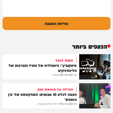
שליחת התגובה
הנצפים ביותר
הקנס הכבד
איצקוביץ': היומולדת של הנגיד והברכות של
הליכודניקים
איצקוביץ'
06/08/26
21:40
חדשות
הגרלה על חופשת ענק
הצצה לכלא 10 מבפנים: הפודקאסט של 'בין
הזמנים'
יוסי פלד ויצחק מושקוביץ
06/08/26
20:00
VOD