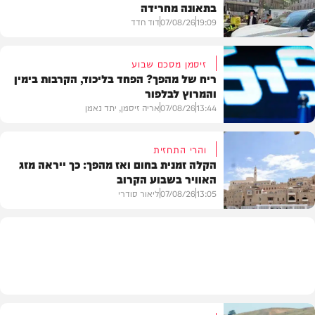
בתאונה מחרידה
19:09
07/08/26
דוד חדד
זיסמן מסכם שבוע
ריח של מהפך? הפחד בליכוד, הקרבות בימין
והמרוץ לבלפור
בארץ
13:44
07/08/26
אריה זיסמן, יתד נאמן
והרי התחזית
הקלה זמנית בחום ואז מהפך: כך ייראה מזג
האוויר בשבוע הקרוב
פוליטי
13:05
07/08/26
ליאור סודרי
מזג האוויר