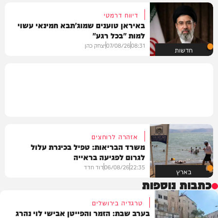
דיווח דרמטי
באיראן טוענים שמוג'תבא חמינאי עשוי
למות "בכל רגע"
08:31
07/08/26
יצחק כהן
חדשות
אזהרה לרוחצים
משרד הבריאות: טפיל בכינרת עלול
לגרום לפגיעה בראייה
22:35
06/08/26
דוד חדד
בארץ
כתבות נוספות
טרגדיה בירושלים
בערב שבת: הזמר והפייטן אבישי לוי נהרג