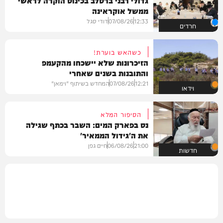
ממשל אוקראינה
12:33
07/08/26
דודי סגל
חרדים
כשהאש בוערת!
הזיכרונות שלא יישכחו מהקעמפ
והתובנות בשנים שאחרי
12:21
07/08/26
המחדש בשיתוף "וימאן"
וידאו
הסיפור המלא
נס בפארק המים: השבר בכתף שגילה
את ה'גידול הממאיר'
21:00
06/08/26
חיים גפן
חדשות