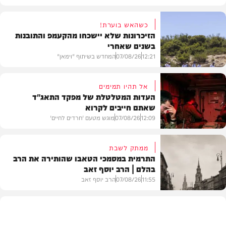
כשהאש בוערת!
הזיכרונות שלא יישכחו מהקעמפ והתובנות
בשנים שאחרי
12:21
07/08/26
המחדש בשיתוף "וימאן"
אל תהיו תמימים
העדות המטלטלת של מפקד התאג"ד
שאתם חייבים לקרוא
וידאו
12:09
07/08/26
מוגש מטעם 'חרדים לחיים'
ממתק לשבת
התרמית במסמכי הטאבו שהותירה את הרב
בהלם | הרב יוסף זאב
דעות
11:55
07/08/26
הרב יוסף זאב