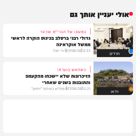
אולי יעניין אותך גם
במעונו של הגרי"מ שכטר
גדולי רבני ברסלב בכינוס הוקרה לראשי
ממשל אוקראינה
12:33
07/08/26
דודי סגל
חרדים
כשהאש בוערת!
הזיכרונות שלא יישכחו מהקעמפ
והתובנות בשנים שאחרי
12:21
07/08/26
המחדש בשיתוף "וימאן"
וידאו