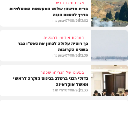
מזרח תיכון חדש
ברית חדשה: שלוש המעצמות המוסלמיות
בדרך להסכם הגנה
13:02
07/08/26
יצחק כהן
הערכת מודיעין דרמטית
כך רוסיה עלולה לבחון את נאט"ו כבר
בשנים הקרובות
בעולם
12:39
07/08/26
יצחק כהן
במעונו של הגרי"מ שכטר
גדולי רבני ברסלב בכינוס הוקרה לראשי
ממשל אוקראינה
בעולם
12:33
07/08/26
דודי סגל
חרדים