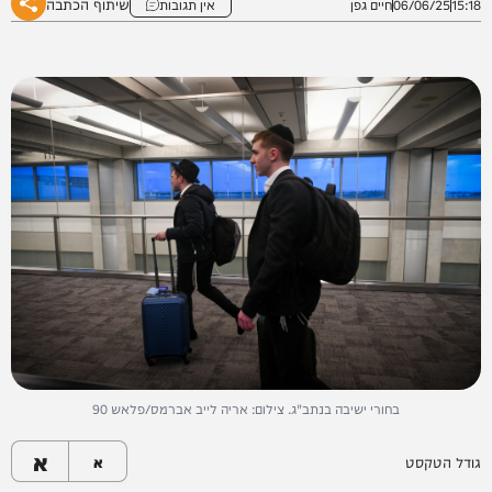
שיתוף הכתבה
15:18
06/06/25
חיים גפן
אין תגובות
בחורי ישיבה בנתב"ג. צילום: אריה לייב אברמס/פלאש 90
א
גודל הטקסט
א