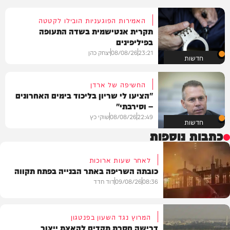
האמירות הפוגעניות הובילו לקטטה
תקרית אנטישמית בשדה התעופה
בפיליפינים
23:21
08/08/26
יצחק כהן
חדשות
החשיפה של ארדן
"הציעו לי שריון בליכוד בימים האחרונים
– וסירבתי"
22:49
08/08/26
שוקי כץ
חדשות
כתבות נוספות
לאחר שעות ארוכות
כובתה השריפה באתר הבנייה בפתח תקווה
08:36
09/08/26
דוד חדד
המרוץ נגד השעון בפנטגון
דרישה חסרת תקדים להאצת ייצור