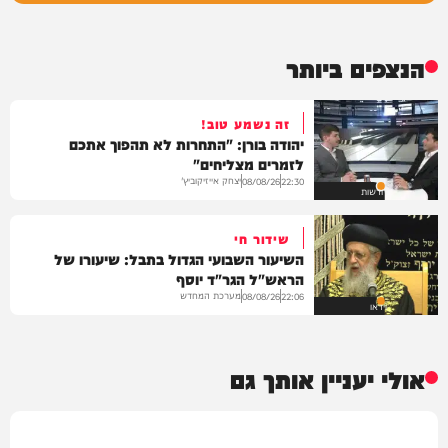
הנצפים ביותר
זה נשמע טוב!
יהודה בורן: "התחרות לא תהפוך אתכם
לזמרים מצליחים"
יצחק אייזיקוביץ'
08/08/26
22:30
חדשות
שידור חי
השיעור השבועי הגדול בתבל: שיעורו של
הראש"ל הגר"ד יוסף
מערכת המחדש
08/08/26
22:06
וידאו
אולי יעניין אותך גם