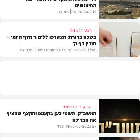
החימושים
חדשות
08:19
09/08/26
יצחק כהן
רגע לנשמה
בשפה ברורה: הצטרפו ללימוד הדף היומי –
חולין דף ק'
חדשות
07:45
09/08/26
מערכת המחדש בשיתוף מכון הדרן
בית המדרש
הביקור הדרמטי
המשב"ק: השטייגען בקעמפ והקצף שהציף
את הבריכה
23:27
08/08/26
יוסי פלד