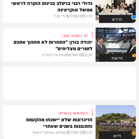
גדולי רבני ברסלב בכינוס הוקרה לראשי
ממשל אוקראינה
12:33
07/08/26
דודי סגל
חרדים
זה נשמע טוב!
יהודה בורן: "התחרות לא תהפוך אתכם
לזמרים מצליחים"
22:30
08/08/26
יצחק אייזיקוביץ'
חדשות
כשהאש בוערת!
הזיכרונות שלא יישכחו מהקעמפ
והתובנות בשנים שאחרי
12:21
07/08/26
המחדש בשיתוף "וימאן"
וידאו