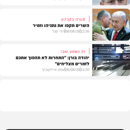
סערה בקבינט
השרים תקפו את נתניהו וזמיר
חדשות
22:36
08/08/26
דודי סגל
זה נשמע טוב!
יהודה בורן: "התחרות לא תהפוך אתכם
לזמרים מצליחים"
מדיני
22:30
08/08/26
יצחק אייזיקוביץ'
חדשות