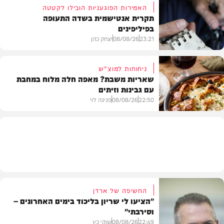
האמירות הפוגעניות הובילו לקטטה
תקרית אנטישמית בשדה התעופה
בפיליפינים
המשב"ק
23:21
08/08/26
יצחק כהן
ניחוחות למוצ"ש
שאריות משבת? מאפה חלה מלוח במחבת
עם גבינות וזיתים
חדשות
22:50
08/08/26
פנינה לוי
מתכונים
החשיפה של ארדן
"הציעו לי שריון בליכוד בימים האחרונים –
וסירבתי"
22:49
08/08/26
שוקי כץ