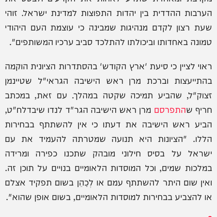
הערבות ההדדית בין יהדות התפוצות למדינת ישראל. זוהי
שעת רצון לקדם מנהיגות שמבינה כי עוצמת העם היהודי
טמונה באחדותו וביכולתו להתלכד סביב ערכיו המשותפים".
ראוי לציין כי סיעת 'ארץ הקודש' בהסתדרות הציונית הוקמה
בהתייעצות וברכת מרן ראש הישיבה הגראי"ל שטיינמן
זצוק"ל, שהביע תמיכה שקטה במהלך. עם זאת, במכתב
חריף ש
התפרסם
מרן ראש הישיבה הגר"ד לנדו שיבדלח"ט,
הביע ראש הישיבה את דעתו כי אין להשתתף בבחירות
הללו. "הציונות היא תנועה שמטרתה להעמיד את עם
ישראל על בסיס חילוני מובהק שתכנו כפירה ומרידה
במלכות שמים, וכל המוסדות הלאומיים בנויים על תוכן זה.
ואין שום היתר להשתתף עמם או לְכַהֵן בשום תפקיד אצלם
או להצביע בבחירות למוסדות הלאומיים, בשום אופן שהוא".