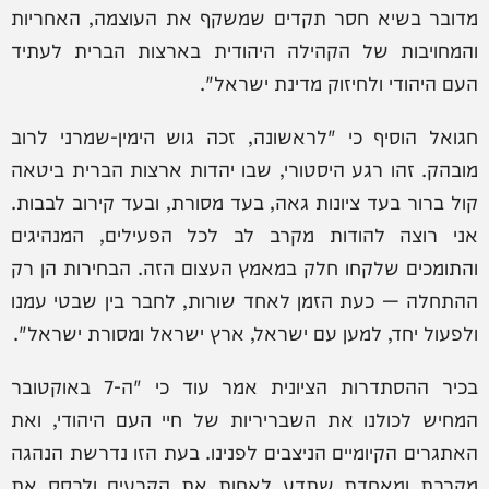
מדובר בשיא חסר תקדים שמשקף את העוצמה, האחריות
והמחויבות של הקהילה היהודית בארצות הברית לעתיד
העם היהודי ולחיזוק מדינת ישראל".
חגואל הוסיף כי "לראשונה, זכה גוש הימין-שמרני לרוב
מובהק. זהו רגע היסטורי, שבו יהדות ארצות הברית ביטאה
קול ברור בעד ציונות גאה, בעד מסורת, ובעד קירוב לבבות.
אני רוצה להודות מקרב לב לכל הפעילים, המנהיגים
והתומכים שלקחו חלק במאמץ העצום הזה. הבחירות הן רק
ההתחלה — כעת הזמן לאחד שורות, לחבר בין שבטי עמנו
ולפעול יחד, למען עם ישראל, ארץ ישראל ומסורת ישראל".
בכיר ההסתדרות הציונית אמר עוד כי "ה-7 באוקטובר
המחיש לכולנו את השבריריות של חיי העם היהודי, ואת
האתגרים הקיומיים הניצבים לפנינו. בעת הזו נדרשת הנהגה
מקרבת ומאחדת שתדע לאחות את הקרעים ולבסס את