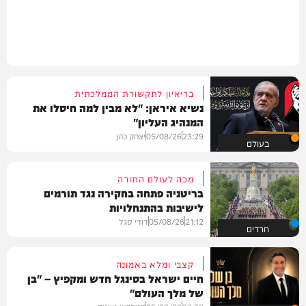
בריאיון לתקשורת הממלכתית
נשיא איראן: "לא מבין למה חיסלו את
המנהיג העליון"
23:29
05/08/26
יצחק כהן
בעולם
מכה לעולם התורה
בריטניה פתחה בחקירה נגד תורמים
לישיבות בהתנחלויות
21:12
05/08/26
דודי סגל
חרדים
קצבי ומלא באמונה
חיים ישראל בסינגל חדש ומקפיץ – "בן
של מלך העולם"