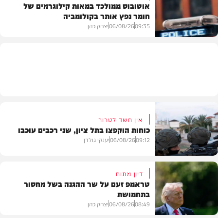
אוטובוס ממולכד במאות קילוגרמים של
חומר נפץ אותר בקולומביה
חדשות
09:35
06/08/26
יצחק כהן
חדשות
אין חשד לטרור
כוחות הוקפצו בתל ציון, שני רכבים עוכבו
09:12
06/08/26
יענקי גולדן
דיון מתוח
טראמפ זעם על שר ההגנה בשל מחסור
בתחמושת
חדשות
08:49
06/08/26
יצחק כהן