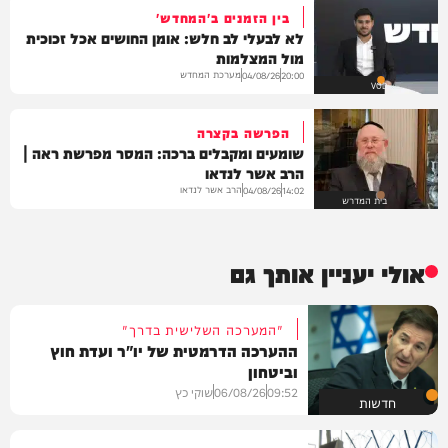
בין הזמנים ב'המחדש'
לא לבעלי לב חלש: אומן החושים אכל זכוכית
מול המצלמות
מערכת המחדש
04/08/26
20:00
VOD
הפרשה בקצרה
שומעים ומקבלים ברכה: המסר מפרשת ראה |
הרב אשר לנדאו
הרב אשר לנדאו
04/08/26
14:02
בית המדרש
אולי יעניין אותך גם
"המערכה השלישית בדרך"
ההערכה הדרמטית של יו"ר ועדת חוץ
וביטחון
09:52
06/08/26
שוקי כץ
חדשות