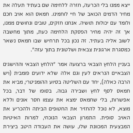
ייצא ממנו בלי הכרעה, חזרה ללחימה שם בעתיד תעלה את
מחיר הדמים הכואב של חיי לוחמינו. חמאס הוא אויב חכם
ולומד עם יכולות תושיה. אנחנו חזקים, טובים ונחושים ממנו,
אך זה יהיה מחיר הפסקת הלחימה כעת, מתוך מחשבה
לשוב אליה בעתיד. זה נכון בכל תרחיש שבו חמאס נשאר
כמסגרת ארגונית צבאית ושלטונית בתוך עזה".
‏בעניין הלחץ הצבאי ברצועה אמר "הלחץ הצבאי וההישגים
הצבאיים הנראים לעין וגם אלה שלא ידועים פומבית (ויש
הרבה כאלה), ‏יחד עם השליטה בסיוע ההומניטרי, מביא את
חמאס לסף לחץ ושבירה גבוה. בסופו של דבר, בכל
אפשרות, בלי שחמאס ימצא את עצמו חסר אונים וללא
מוצא, לא נוכל להחזיר את החטופים הביתה ולהכריע את
האויב סופית. התמרון הצבאי הנוכחי, למרות האיטיות
המבצעית המכוונת שלו, עושה את העבודה היטב ביצירת