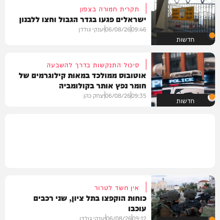
תקרית חמורה בצפון
ישראלים פגעו בגדר הגבול וחצו ללבנון
09:46
06/08/26
יענקי גולדן
חדשות
סיכול התנקשות בדרך להשבעה
אוטובוס ממולכד במאות קילוגרמים של
חומר נפץ אותר בקולומביה
09:35
06/08/26
יצחק כהן
חדשות
אין חשד לטרור
כוחות הוקפצו בתל ציון, שני רכבים
עוכבו
09:12
06/08/26
יענקי גולדן