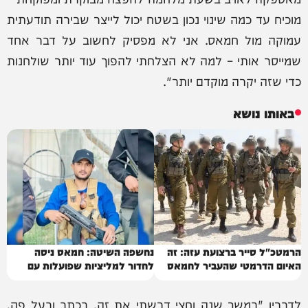
מוכיח עד כמה שינוי נכון בשטח יכול לייצר שבירה תודעתית
עמוקה מול חמאס. אני לא מפסיק לחשוב על דבר אחד
שמייסר אותי – למה לא הצלחתי להפוך עוד יותר שולחנות
כדי שזה יקרה מוקדם יותר".
באותו נושא
הרמטכ"ל סייר ברצועת עזה: זה
נחשפה השיטה: חמאס ניסה
האיום הדרמטי שהעביר לחמאס
לחדור למליציות שפועלות עם
ישראל
לדבריו "במשך שנה וחצי דרשתי את זה, בכתב ובעל פה,