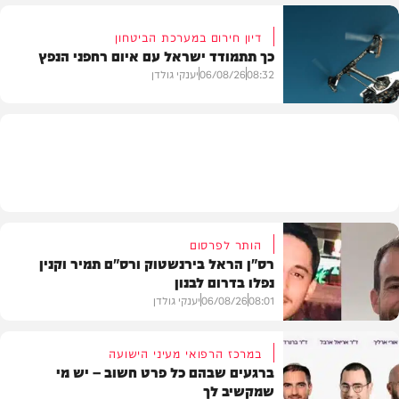
דיון חירום במערכת הביטחון
כך תתמודד ישראל עם איום רחפני הנפץ
חדשות
08:32
06/08/26
יענקי גולדן
חדשות
הותר לפרסום
רס"ן הראל בירנשטוק ורס"ם תמיר וקנין
נפלו בדרום לבנון
08:01
06/08/26
יענקי גולדן
במרכז הרפואי מעיני הישועה
ברגעים שבהם כל פרט חשוב – יש מי
שמקשיב לך
חדשות