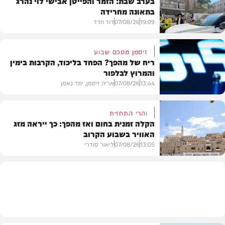
בערב שבת: הזמר והפייטן אבישי לוי נהרג
בתאונה מחרידה
19:09
07/08/26
דוד חדד
זיסמן מסכם שבוע
ריח של מהפך? הפחד בליכוד, הקרבות בימין
והמרוץ לבלפור
בארץ
13:44
07/08/26
אריה זיסמן, יתד נאמן
והרי התחזית
הקלה זמנית בחום ואז מהפך: כך ייראה מזג
האוויר בשבוע הקרוב
פוליטי
13:05
07/08/26
ליאור סודרי
מזג האוויר