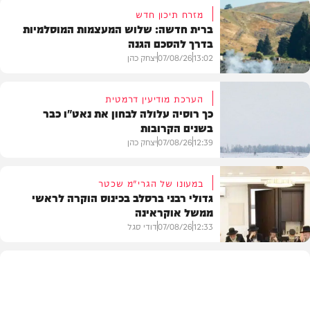
מזרח תיכון חדש
ברית חדשה: שלוש המעצמות המוסלמיות
בדרך להסכם הגנה
13:02
07/08/26
יצחק כהן
הערכת מודיעין דרמטית
כך רוסיה עלולה לבחון את נאט"ו כבר
בשנים הקרובות
בעולם
12:39
07/08/26
יצחק כהן
במעונו של הגרי"מ שכטר
גדולי רבני ברסלב בכינוס הוקרה לראשי
ממשל אוקראינה
בעולם
12:33
07/08/26
דודי סגל
חרדים