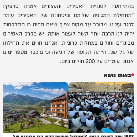
בהתייחסה לסוגיית האסירים והעצורים אמרה סדצקי:
"מתחילת המגיפה שלומם וביטחונם של האסירים עומד
לנגד עינינו. מדובר על מקום צפוף שאם תהיה בו התלקחות
יהיה לנו הרבה יותר קשה לעצור אותה. יש בקרב האסירים
מבוגרים וחולים במחלות כרוניות. אנחנו חווים את תחילתו
של גל שני. הייתה תקופה של רגיעה וכיום כבר מספר ימים
אנחנו עומדים על 200 חולים ביום.
באותו נושא
1958 שנה לחורבן הבית: 'המחדש'
חופשת הקיץ הכי מרעננת של