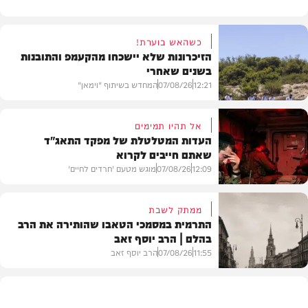
כשהאש בוערת!
הזיכרונות שלא יישכחו מהקעמפ והתובנות
בשנים שאחרי
12:21
07/08/26
המחדש בשיתוף "וימאן"
אל תהיו תמימים
העדות המטלטלת של מפקד התאג"ד
שאתם חייבים לקרוא
וידאו
12:09
07/08/26
מוגש מטעם 'חרדים לחיים'
ממתק לשבת
התרמית במסמכי הטאבו שהותירה את הרב
בהלם | הרב יוסף זאב
דעות
11:55
07/08/26
הרב יוסף זאב