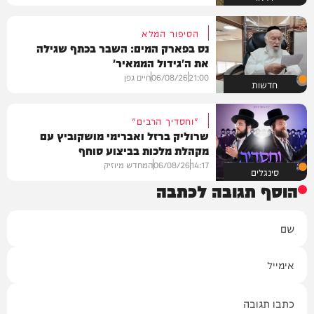
הסיפור המלא
נס בפארק המים: השבר בכתף שגילה
את ה'גידול הממאיר'
21:00
06/08/26
חיים גפן
חדשות
"וחסדיך הרבים"
שרוליק ברזל ואברימי מושקוביץ עם
מקהלת מלכות בביצוע סוחף
14:17
06/08/26
המחדש מיוזיק
סינגלים
הוסף תגובה לכתבה
שם
אימייל
תגובה