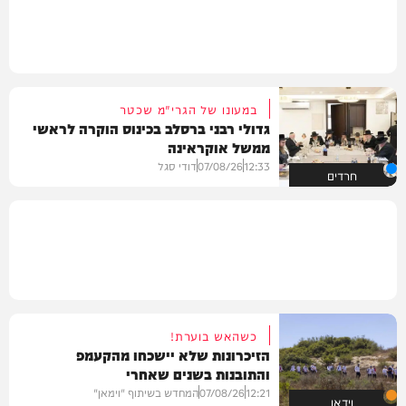
במעונו של הגרי"מ שכטר
גדולי רבני ברסלב בכינוס הוקרה לראשי
ממשל אוקראינה
12:33
07/08/26
דודי סגל
חרדים
כשהאש בוערת!
הזיכרונות שלא יישכחו מהקעמפ
והתובנות בשנים שאחרי
12:21
07/08/26
המחדש בשיתוף "וימאן"
וידאו