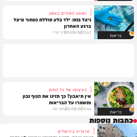
כמעט הסתיים באסון
ניצל בנס: ילד בלע סוללת כפתור וניצל
ברגע האחרון
22:43
05/08/26
דוד חדד
בריאות
בעיצומו של גל החום
אין תיאבון? כך תזינו את הגוף נכון
ותשמרו על הבריאות
12:44
02/08/26
נחמי יפה
בריאות
כתבות נוספות
טרגדיה בירושלים