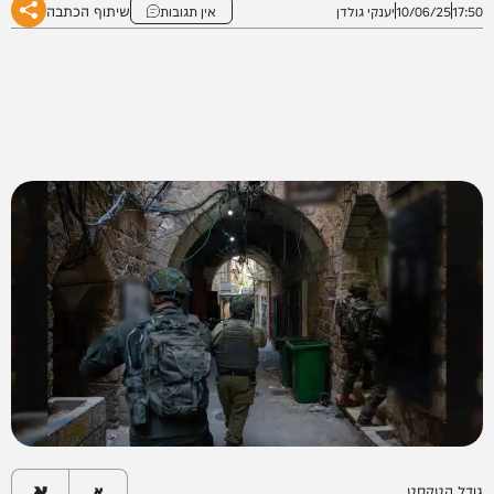
שיתוף הכתבה
17:50
10/06/25
יענקי גולדן
אין תגובות
א
גודל הטקסט
א