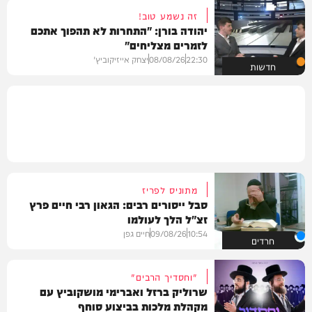
זה נשמע טוב!
יהודה בורן: "התחרות לא תהפוך אתכם
לזמרים מצליחים"
22:30
08/08/26
יצחק אייזיקוביץ'
חדשות
מתוניס לפריז
סבל ייסורים רבים: הגאון רבי חיים פרץ
זצ"ל הלך לעולמו
10:54
09/08/26
חיים גפן
חרדים
"וחסדיך הרבים"
שרוליק ברזל ואברימי מושקוביץ עם
מקהלת מלכות בביצוע סוחף