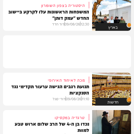
היסטוריה בצפון השומרון
המשפחות הראשונות עלו לקרקע ביישוב
החדש "עמק דותן"
12:30
09/08/26
דוד חדד
בארץ
מכה לאיחוד האירופי
תנועת רגבים הגישה ערעור תקדימי נגד
הסנקציות
11:10
09/08/26
דודי סגל
חדשות
טרגדיה במקסיקו
נכדו בן ה-4 של הרב שלום ארוש טבע
למוות