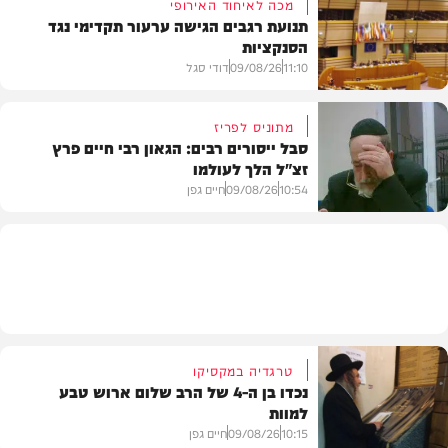
מכה לאיחוד האירופי
תנועת רגבים הגישה ערעור תקדימי נגד
הסנקציות
בארץ
11:10
09/08/26
דודי סגל
מתוניס לפריז
סבל ייסורים רבים: הגאון רבי חיים פרץ
זצ"ל הלך לעולמו
חדשות
10:54
09/08/26
חיים גפן
חרדים
טרגדיה במקסיקו
נכדו בן ה-4 של הרב שלום ארוש טבע
למוות
10:15
09/08/26
חיים גפן