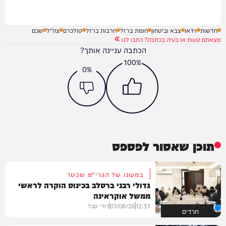
חדשות
וידאו
צבא וביטחון
חומת ברזל
חרבות ברזל
טולכרם
צה"ל
שכם
מצאתם טעות או בעיה בכתבה? כתבו לנו
הכתבה עניינה אותך?
100%
0%
תוכן שאסור לפספס
במעונו של הגרי"מ שכטר
גדולי רבני ברסלב בכינוס הוקרה לראשי
ממשל אוקראינה
12:33
07/08/26
דודי סגל
חרדים