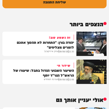
שליחת התגובה
הנצפים ביותר
זה נשמע טוב!
יהודה בורן: "התחרות לא תהפוך אתכם
לזמרים מצליחים"
יצחק אייזיקוביץ'
08/08/26
22:30
חדשות
שידור חי
השיעור השבועי הגדול בתבל: שיעורו של
הראש"ל הגר"ד יוסף
מערכת המחדש
08/08/26
22:06
וידאו
אולי יעניין אותך גם