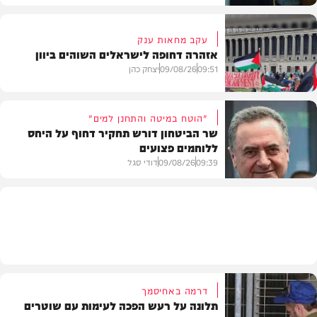
עקב מחאות ענק
אזהרה דחופה לישראלים השוהים ביוון
חדשות
09:51
09/08/26
יצחק כהן
"הוטח במיטה והתחנן למים"
שר הביטחון דורש תחקיר דחוף על היחס
ללוחמים פצועים
חדשות
09:39
09/08/26
דודי סגל
חדשות
דרמה באחיסמך
תלונה על רעש הפכה לעימות עם שוטרים