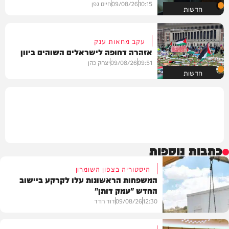
10:15
09/08/26
חיים גפן
חדשות
עקב מחאות ענק
אזהרה דחופה לישראלים השוהים ביוון
09:51
09/08/26
יצחק כהן
חדשות
כתבות נוספות
היסטוריה בצפון השומרון
המשפחות הראשונות עלו לקרקע ביישוב
החדש "עמק דותן"
12:30
09/08/26
דוד חדד