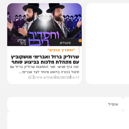
הגרלה על חופשת ענק
 נכדת
הצצה לכלא 10 מבפנים:
י רצאבי
הפודקאסט של 'בין הזמנים'
ו בשמחת נישואי
עדות מטלטלת מתוך כלא 10, עצות מעשיות
גאון רבי יצחק
מעורך הדין שמלווה את בחורי הישיבות,
ביקורת...
20:00
06/08/26
יוסי פלד ויצחק מושקוביץ
0
סינגלים
"וחסדיך הרבים"
שרוליק ברזל ואברימי מושקוביץ
עם מקהלת מלכות בביצוע סוחף
יונה גרף מגיש: זמר החתונות שרוליק ברזל עם
סינגל בכורה בדואט מיוחד לצד אברימי...
14:17
06/08/26
המחדש מיוזיק
0