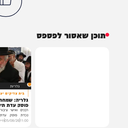
רכב
תחבורה ציבורית
המחדש
חדשות חרדים
מירי רגב
משרד התחבורה
הכתבה עניינה א
0%
תוכן שאסור לפספס
גלריות