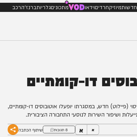
VOD
מיוזיק
חרדים
וידאו
מתכונים
גלריות
ברנז'ה
רכב
ים דו-קומתיים
ילוט) חדש, במסגרתו יופעלו אוטובוסים דו-קומתיים,
 ושיפור השירות לנוסעי התחבורה הציבורית.
א
שיתוף הכתבה
א
8 תגובות