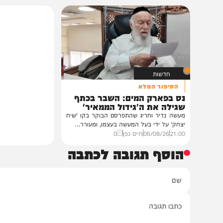
בית צדיקים יעמוד
גלריה: שמחת נישואי
פוסק עדת תימן הגר"
רבנים ואישי ציבור השתתפ
נכדת פוסק עדת תימן, ה
רצאבי,...
11:00
05/08/26
חיים גפן
0
חדשות
הסיפור המלא
נס בפארק המים: השבר בכתף
שגילה את ה'גידול הממאיר'
מעשה נדיר וחריג שהתפרסם הבוקר בקו 'שיח
יצחק' על ידי בעל המעשה בעצמו, ומעורר...
21:00
06/08/26
חיים גפן
0