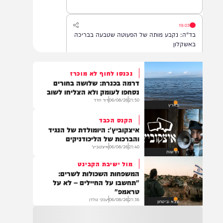
לאחר שנחנק משקית.
19:03
בד"ה: נקבע מותה של הפעוטה שטבעה בבריכה
באשקלון
נכנסו לחוף לא מוכרז
דרמה בכנרת: שלושה בחורים
18:06
נסחפו לעומק ולא הצליחו לשוב
העתירו בתפילה לרפואת התינוקת לינס רבקה
21:50
06/08/26
דוד חדד
בארץ
כהן בת תהילה, שטבעה באשקלון וזקוקה
לרחמי שמים מרובים
הקנס הכבד
איצקוביץ': היומולדת של הנגיד
והברכות של הליכודניקים
21:40
06/08/26
איצקוביץ'
17:35
חדשות
בין הזמנים: תינוקת בת שנה וחצי טבעה בבריכה
מול ישיבת הקבינט
בבית פרטי באשקלון. היא פונתה לביה"ח במצב
המשפחות השכולות לשרים:
אנוש, לאחר שבוצעו בה פעולות החייאה
"תחשבו על החיילים – לא על
טראמפ"