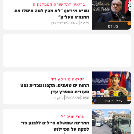
בריאיון לתקשורת הממלכתית
נשיא איראן: "לא מבין למה חיסלו את
המנהיג העליון"
23:29
05/08/26
יצחק כהן
בעולם
הסלמה מול סעודיה?
החות'ים טוענים: תקפנו מכלית נפט
סעודית במפרץ עדן
21:50
05/08/26
יצחק כהן
צבא וביטחון
אחרי יוניפי"ל
המדינה שתשלח חיילים ללבנון כדי
לפקח על הפיילוט