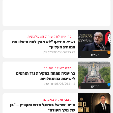
בריאיון לתקשורת הממלכתית
נשיא איראן: "לא מבין למה חיסלו את
המנהיג העליון"
23:29
05/08/26
יצחק כהן
בעולם
מכה לעולם התורה
בריטניה פתחה בחקירה נגד תורמים
לישיבות בהתנחלויות
21:12
05/08/26
דודי סגל
חרדים
קצבי ומלא באמונה
חיים ישראל בסינגל חדש ומקפיץ – "בן
של מלך העולם"