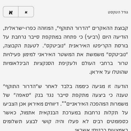
א
גודל הטקסט
א
קבוצת ההאקרים "הדרור התוקף", המזוהה כפרו-ישראלית,
הודיעה היום (רביעי) כי פתחה במתקפת סייבר נרחבת על
בורסת הקריפטו האיראנית "נוביטקס". לטענת הקבוצה,
"נוביטקס" משמשת את המשטר האיראני למימון פעילויות
טרור ברחבי העולם ולעקיפת הסנקציות הבינלאומיות
שהוטלו על איראן.
הודעה זו מגיעה כיממה בלבד לאחר ש"הדרור התוקף"
טענה כי ביצעה מתקפת סייבר נגד בנק "סאפה" של
משמרות המהפכה האיראניים**. דיווחים מאיראן אכן הצביעו
על תקלות נרחבות במערכת הבנקאית אתמול, כאשר
כספומטים רבים לא פעלו והיה קושי לבצע תשלומים
באמצעות כרטיסי אשראי.