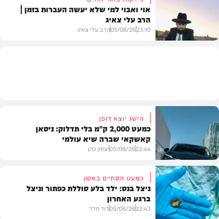
אוי ואבוי למי שלא יעשה העברות בזמן |
הרב עלי צאיג
בעולם
23:10
05/08/26
הרב עלי צאיג
בית המדרש
הישג יוצא דופן
כמעט 2,000 ק"מ בלי תדלוק: ניסאן
קאשקאי שברה שיא עולמי
22:44
05/08/26
יצחק כהן
כמעט הסתיים באסון
ניצל בנס: ילד בלע סוללת כפתור וניצל
ברגע האחרון
חדשות הרכב
22:43
05/08/26
דוד חדד