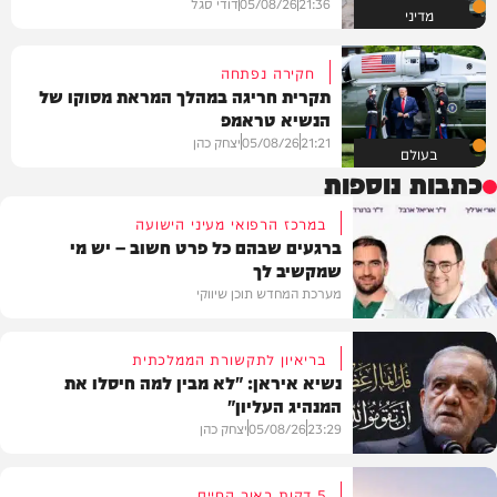
21:36
05/08/26
דודי סגל
מדיני
חקירה נפתחה
תקרית חריגה במהלך המראת מסוקו של
הנשיא טראמפ
21:21
05/08/26
יצחק כהן
בעולם
כתבות נוספות
במרכז הרפואי מעיני הישועה
ברגעים שבהם כל פרט חשוב – יש מי
שמקשיב לך
מערכת המחדש תוכן שיווקי
בריאיון לתקשורת הממלכתית
נשיא איראן: "לא מבין למה חיסלו את
המנהיג העליון"
תוכן שיווקי
23:29
05/08/26
יצחק כהן
5 דקות באור החיים