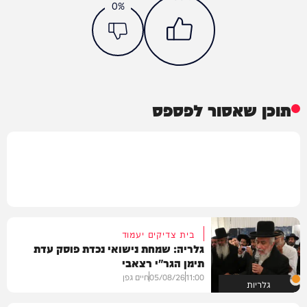
0%
תוכן שאסור לפספס
בית צדיקים יעמוד
גלריה: שמחת נישואי נכדת פוסק עדת
תימן הגר"י רצאבי
11:00
05/08/26
חיים גפן
גלריות