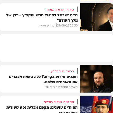
קצבי ומלא באמונה
חיים ישראל בסינגל חדש ומקפיץ – "בן של
מלך העולם"
בריאות
22:30
05/08/26
המחדש מיוזיק
חדש במוזיקה
בכשרות הבד"ץ:
חוגגים אירוע בקרוב? ככה באמת מכבדים
את האורחים שלכם.
מערכת המחדש תוכן שיווקי
הסלמה מול סעודיה?
החות'ים טוענים: תקפנו מכלית נפט סעודית
במפרץ עדן
תוכן שיווקי