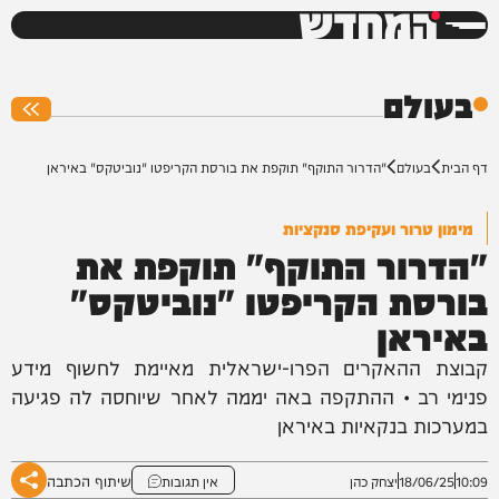
המחדש
0%
בעולם
דף הבית
בעולם
"הדרור התוקף" תוקפת את בורסת הקריפטו "נוביטקס" באיראן
מימון טרור ועקיפת סנקציות
"הדרור התוקף" תוקפת את
בורסת הקריפטו "נוביטקס"
באיראן
קבוצת ההאקרים הפרו-ישראלית מאיימת לחשוף מידע
פנימי רב • ההתקפה באה יממה לאחר שיוחסה לה פגיעה
במערכות בנקאיות באיראן
שיתוף הכתבה
10:09
18/06/25
יצחק כהן
אין תגובות