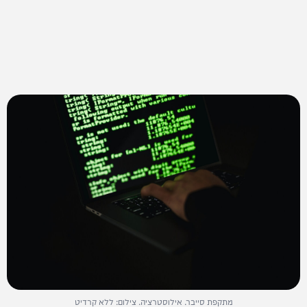
מתקפת סייבר. אילוסטרציה. צילום: ללא קרדיט