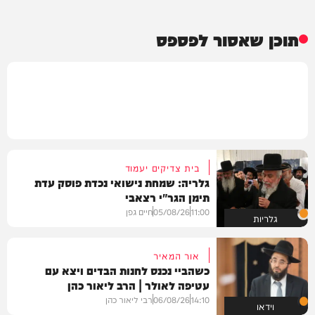
תוכן שאסור לפספס
בית צדיקים יעמוד
גלריה: שמחת נישואי נכדת פוסק עדת
תימן הגר"י רצאבי
11:00
05/08/26
חיים גפן
גלריות
אור המאיר
כשהביי נכנס לחנות הבדים ויצא עם
עטיפה לאולר | הרב ליאור כהן
14:10
06/08/26
רבי ליאור כהן
וידאו