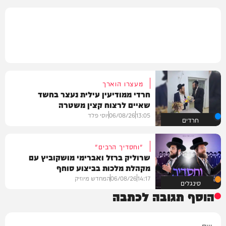
מעצרו הוארך
חרדי ממודיעין עילית נעצר בחשד
שאיים לרצוח קצין משטרה
13:05
06/08/26
יוסי פלד
חרדים
"וחסדיך הרבים"
שרוליק ברזל ואברימי מושקוביץ עם
מקהלת מלכות בביצוע סוחף
14:17
06/08/26
המחדש מיוזיק
סינגלים
הוסף תגובה לכתבה
שם