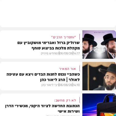
משפט
"וחסדיך הרבים"
שרוליק ברזל ואברימי מושקוביץ עם
מקהלת מלכות בביצוע סוחף
14:17
06/08/26
המחדש מיוזיק
אור המאיר
כשהביי נכנס לחנות הבדים ויצא עם עטיפה
לאולר | הרב ליאור כהן
סינגלים
14:10
06/08/26
רבי ליאור כהן
לא רק מחשב:
הכתובת החדשה לציוד היקפי, מכשירי הדרן
ושירות אישי
וידאו