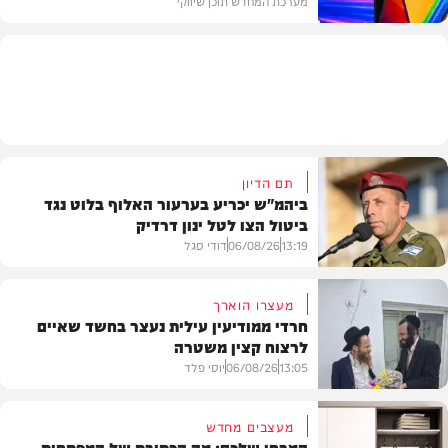
מערכת המחדש תוכן שיווקי
תוכן שיווקי
תם הדיון
ביהמ"ש יכריע בערעור האלוף בלוט נגד
ביטול הצו לטל ינון דרדיק
13:19
06/08/26
דודי סגל
מעצרו הוארך
חרדי ממודיעין עילית נעצר בחשד שאיים
לרצוח קצין משטרה
משפט
13:05
06/08/26
יוסי פלד
מעצבים מחדש
המבחן שלכם: מה הכתובת של המפתחות