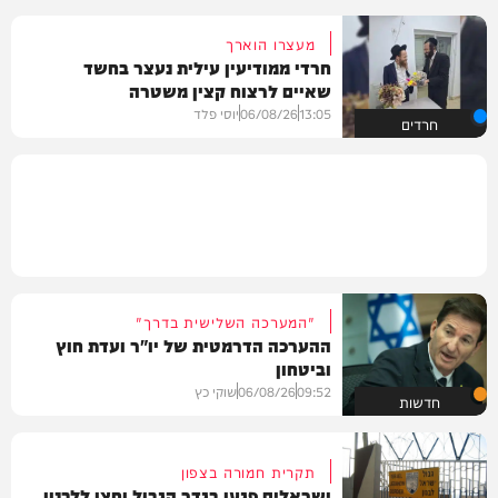
מעצרו הוארך
חרדי ממודיעין עילית נעצר בחשד
שאיים לרצוח קצין משטרה
13:05
06/08/26
יוסי פלד
חרדים
"המערכה השלישית בדרך"
ההערכה הדרמטית של יו"ר ועדת חוץ
וביטחון
09:52
06/08/26
שוקי כץ
חדשות
תקרית חמורה בצפון
ישראלים פגעו בגדר הגבול וחצו ללבנון