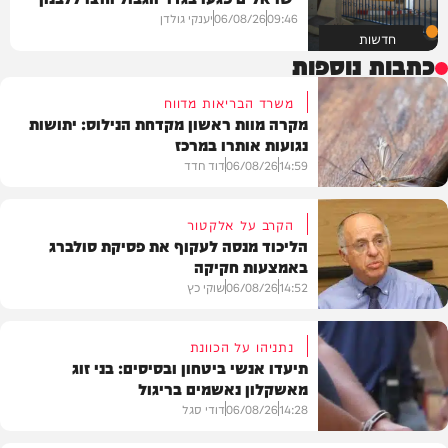
09:46
06/08/26
יענקי גולדן
חדשות
כתבות נוספות
משרד הבריאות מדווח
מקרה מוות ראשון מקדחת הנילוס: יתושות
נגועות אותרו במרכז
14:59
06/08/26
דוד חדד
הקרב על אלקטור
הליכוד מנסה לעקוף את פסיקת סולברג
באמצעות חקיקה
בריאות
14:52
06/08/26
שוקי כץ
נתניהו על הכוונת
תיעדו אנשי ביטחון ובסיסים: בני זוג
מאשקלון נאשמים בריגול
פוליטי
14:28
06/08/26
דודי סגל