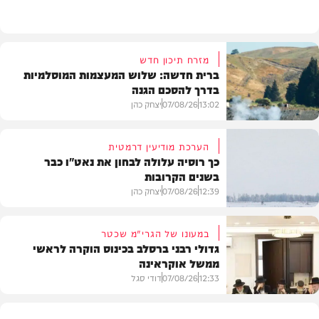
מזג האוויר
מזרח תיכון חדש
ברית חדשה: שלוש המעצמות המוסלמיות
בדרך להסכם הגנה
13:02
07/08/26
יצחק כהן
הערכת מודיעין דרמטית
כך רוסיה עלולה לבחון את נאט"ו כבר
בשנים הקרובות
בעולם
12:39
07/08/26
יצחק כהן
במעונו של הגרי"מ שכטר
גדולי רבני ברסלב בכינוס הוקרה לראשי
ממשל אוקראינה
בעולם
12:33
07/08/26
דודי סגל