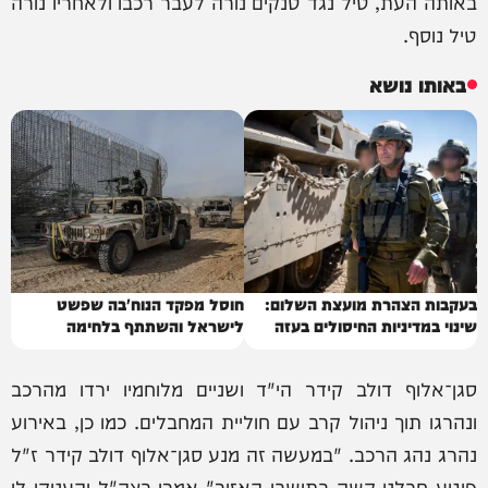
באותה העת, טיל נגד טנקים נורה לעבר רכבו ולאחריו נורה
טיל נוסף.
באותו נושא
בעקבות הצהרת מועצת השלום:
חוסל מפקד הנוח'בה שפשט
שינוי במדיניות החיסולים בעזה
לישראל והשתתף בלחימה
סגן־אלוף דולב קידר הי"ד ושניים מלוחמיו ירדו מהרכב
ונהרגו תוך ניהול קרב עם חוליית המחבלים. כמו כן, באירוע
נהרג נהג הרכב. "במעשה זה מנע סגן־אלוף דולב קידר ז"ל
פיגוע חבלני קשה בתושבי האזור" אמרו בצה"ל והעניקו לו