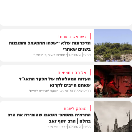
חרדים
כשהאש בוערת!
הזיכרונות שלא יישכחו מהקעמפ והתובנות
בשנים שאחרי
12:21
07/08/26
המחדש בשיתוף "וימאן"
אל תהיו תמימים
העדות המטלטלת של מפקד התאג"ד
שאתם חייבים לקרוא
וידאו
12:09
07/08/26
מוגש מטעם 'חרדים לחיים'
ממתק לשבת
התרמית במסמכי הטאבו שהותירה את הרב
בהלם | הרב יוסף זאב
דעות
11:55
07/08/26
הרב יוסף זאב