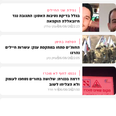
נפילת שני החיילים
בגלל בדיקת נסיבות האסון: התגובה נגד
חיזבאללה הוקפאה
22:23
06/08/26
יענקי גולדן
הסלמה בתימן
החות'ים פתחו במתקפת ענק: עשרות חיילים
נהרגו
צבא וביטחון
22:05
06/08/26
יצחק כהן
נכנסו לחוף לא מוכרז
דרמה בכנרת: שלושה בחורים נסחפו לעומק
ולא הצליחו לשוב
בעולם
21:50
06/08/26
דוד חדד
בארץ