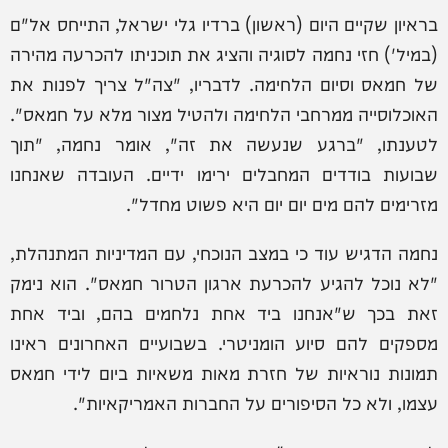
בראיון שקיים היום (ראשון) ברדיו גלי ישראל, התייחס אל"ם
(במיל') חזי נחמה לסוגיה והציג את תוכניתו להכרעה מהירה
של חמאס וסיום הלחימה. לדבריו, "צה"ל צריך לפנות את
האוכלוסייה ממרחבי הלחימה ולהטיל מצור מלא על חמאס".
לטענתו, "ברגע שנעשה את זה", אומר נחמה, "תוך
שבועות בודדים המחבלים ירימו ידיים. העובדה שאנחנו
מזרימים להם מים יום יום היא פשוט מחדל".
נחמה הדגיש עוד כי במצב הנוכחי, עם המדיניות המתנהלת,
"לא נוכל להגיע להכרעת ארגון הטרור חמאס". הוא נימק
זאת בכך ש"אנחנו ביד אחת נלחמים בהם, וביד אחת
מספקים להם סיוע הומניטרי. בשבועיים האחרונים ראינו
תמונות נוראיות של חזרת מאות משאיות ביום לידי חמאס
עצמו, ולא כל הסיפורים על החברות האמריקאיות".