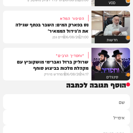
VOD
הסיפור המלא
נס בפארק המים: השבר בכתף שגילה
את ה'גידול הממאיר'
21:00
06/08/26
חיים גפן
חדשות
"וחסדיך הרבים"
שרוליק ברזל ואברימי מושקוביץ עם
מקהלת מלכות בביצוע סוחף
14:17
06/08/26
המחדש מיוזיק
סינגלים
הוסף תגובה לכתבה
שם
אימייל
תגובה