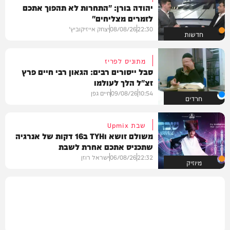
יהודה בורן: "התחרות לא תהפוך אתכם
לזמרים מצליחים"
22:30
08/08/26
יצחק אייזיקוביץ'
חדשות
מתוניס לפריז
סבל ייסורים רבים: הגאון רבי חיים פרץ
זצ"ל הלך לעולמו
10:54
09/08/26
חיים גפן
חרדים
שבת Upmix
משולם זושא וTYH ב16 דקות של אנרגיה
שתכניס אתכם אחרת לשבת
22:32
06/08/26
ישראל רוזן
מיוזיק