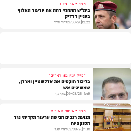
מכה לאבי בלוט
בימ"ש המחוזי דחה את ערעור האלוף
בעניין דרדיק
בארץ
12:22
09/08/26
דוד חדד
חדשות
"פייק ימין ממורמרים"
בליכוד תוקפים את אדלשטיין וארדן,
שמשיבים אש
11:49
09/08/26
שוקי כץ
מכה לאיחוד האירופי
תנועת רגבים הגישה ערעור תקדימי נגד
הסנקציות
חדשות
11:10
09/08/26
דודי סגל