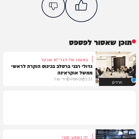
תוכן שאסור לפספס
במעונו של הגרי"מ שכטר
גדולי רבני ברסלב בכינוס הוקרה לראשי
ממשל אוקראינה
12:33
07/08/26
דודי סגל
חרדים
זה נשמע טוב!