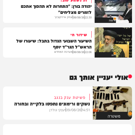
יהודה בורן: "התחרות לא תהפוך אתכם
לזמרים מצליחים"
יצחק אייזיקוביץ'
08/08/26
22:30
חדשות
שידור חי
השיעור השבועי הגדול בתבל: שיעורו של
הראש"ל הגר"ד יוסף
מערכת המחדש
08/08/26
22:06
וידאו
אולי יעניין אותך גם
פשיטת ענק בנגב
נשקים ורימונים נתפסו בלקייה ובחורה
14:51
09/08/26
יענקי גולדן
משטרה