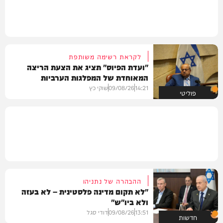
לקראת רשימה משותפת
"ועדת הפיוס" תציג את הצעת הריצה
המאוחדת של המפלגות הערביות
14:21
09/08/26
שוקי כץ
פוליטי
ההבהרה של נתניהו
"לא תקום מדינה פלסטינית – לא בעזה
ולא ביו"ש"
13:51
09/08/26
דודי סגל
חדשות