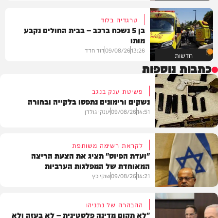
טרגדיה בלוד
בן 5 נשכח ברכב – בבית החולים נקבע
מותו
13:26
09/08/26
דוד חדד
חדשות
כתבות נוספות
פשיטת ענק בנגב
נשקים ורימונים נתפסו בלקייה ובחורה
14:51
09/08/26
יענקי גולדן
לקראת רשימה משותפת
"ועדת הפיוס" תציג את הצעת הריצה
המאוחדת של המפלגות הערביות
משטרה
14:21
09/08/26
שוקי כץ
ההבהרה של נתניהו
"לא תקום מדינה פלסטינית – לא בעזה ולא