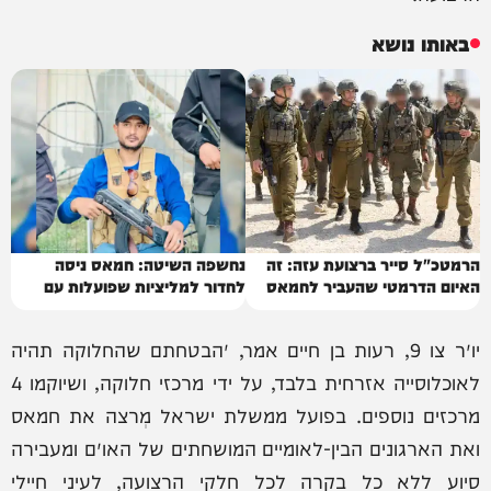
באותו נושא
הרמטכ"ל סייר ברצועת עזה: זה
נחשפה השיטה: חמאס ניסה
האיום הדרמטי שהעביר לחמאס
לחדור למליציות שפועלות עם
ישראל
יו״ר צו 9, רעות בן חיים אמר, ״הבטחתם שהחלוקה תהיה
לאוכלוסייה אזרחית בלבד, על ידי מרכזי חלוקה, ושיוקמו 4
מרכזים נוספים. בפועל ממשלת ישראל מְרצה את חמאס
ואת הארגונים הבין-לאומיים המושחתים של האו״ם ומעבירה
סיוע ללא כל בקרה לכל חלקי הרצועה, לעיני חיילי