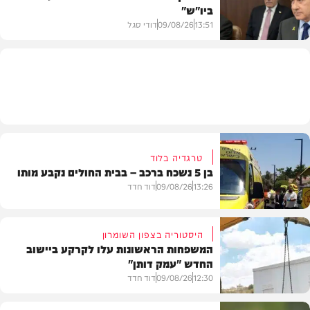
ביו"ש"
פוליטי
13:51
09/08/26
דודי סגל
חדשות
טרגדיה בלוד
בן 5 נשכח ברכב – בבית החולים נקבע מותו
13:26
09/08/26
דוד חדד
היסטוריה בצפון השומרון
המשפחות הראשונות עלו לקרקע ביישוב
החדש "עמק דותן"
חדשות
12:30
09/08/26
דוד חדד