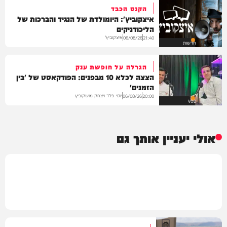
הקנס הכבד
איצקוביץ': היומולדת של הנגיד והברכות של
הליכודניקים
איצקוביץ'
06/08/26
21:40
חדשות
הגרלה על חופשת ענק
הצצה לכלא 10 מבפנים: הפודקאסט של 'בין
הזמנים'
יוסי פלד ויצחק מושקוביץ
06/08/26
20:00
VOD
אולי יעניין אותך גם