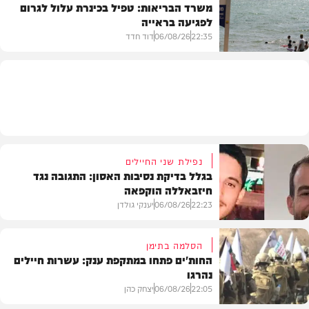
משרד הבריאות: טפיל בכינרת עלול לגרום
לפגיעה בראייה
בריאות
22:35
06/08/26
דוד חדד
בארץ
נפילת שני החיילים
בגלל בדיקת נסיבות האסון: התגובה נגד
חיזבאללה הוקפאה
22:23
06/08/26
יענקי גולדן
הסלמה בתימן
החות'ים פתחו במתקפת ענק: עשרות חיילים
נהרגו
צבא וביטחון
22:05
06/08/26
יצחק כהן