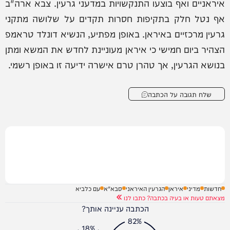
איראניים ואף בוצעו התנקשויות במדעני גרעין. צבא ארה"ב
אף נטל חלק בתקיפות חסרות תקדים על שלושה מתקני
גרעין מרכזיים באיראן. באופן מפתיע, הנשיא דונלד טראמפ
הצהיר ביום חמישי כי איראן מעוניינת לחדש את המשא ומתן
בנושא הגרעין, אך טהרן טרם אישרה ידיעה זו באופן רשמי.
שלח תגובה על הכתבה
חדשות
מדיני
איראן
הגרעין האיראני
סבא"א
עם כלביא
מצאתם טעות או בעיה בכתבה? כתבו לנו
הכתבה עניינה אותך?
82%
18%