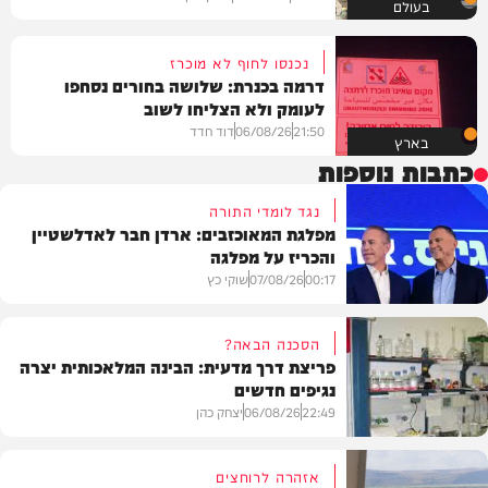
בעולם
נכנסו לחוף לא מוכרז
דרמה בכנרת: שלושה בחורים נסחפו
לעומק ולא הצליחו לשוב
21:50
06/08/26
דוד חדד
בארץ
כתבות נוספות
נגד לומדי התורה
מפלגת המאוכזבים: ארדן חבר לאדלשטיין
והכריז על מפלגה
00:17
07/08/26
שוקי כץ
הסכנה הבאה?
פריצת דרך מדעית: הבינה המלאכותית יצרה
נגיפים חדשים
פוליטי
22:49
06/08/26
יצחק כהן
אזהרה לרוחצים