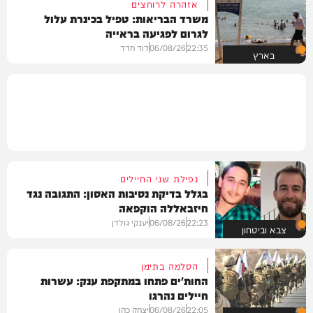
אזהרה לרוחצים
משרד הבריאות: טפיל בכינרת עלול
לגרום לפגיעה בראייה
22:35
06/08/26
דוד חדד
בארץ
נפילת שני החיילים
בגלל בדיקת נסיבות האסון: התגובה נגד
חיזבאללה הוקפאה
22:23
06/08/26
יענקי גולדן
צבא וביטחון
הסלמה בתימן
החות'ים פתחו במתקפת ענק: עשרות
חיילים נהרגו
22:05
06/08/26
יצחק כהן