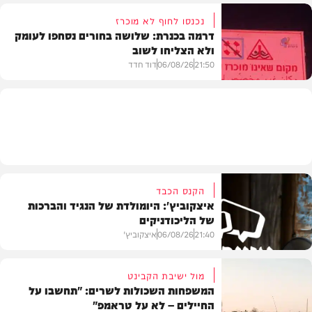
נכנסו לחוף לא מוכרז
דרמה בכנרת: שלושה בחורים נסחפו לעומק
ולא הצליחו לשוב
בעולם
21:50
06/08/26
דוד חדד
בארץ
הקנס הכבד
איצקוביץ': היומולדת של הנגיד והברכות
של הליכודניקים
21:40
06/08/26
איצקוביץ'
מול ישיבת הקבינט
המשפחות השכולות לשרים: "תחשבו על
החיילים – לא על טראמפ"
חדשות