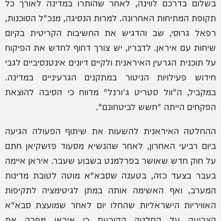
בשלום בדרכם לווינה, לאחר שהותרו במדינה לאורך כל
תקופת המתיחות האחרונה. למרות הנסיגה, מנכ"ל הסוכנות,
רפאל גרוסי, שב והדגיש את החשיבות הקריטית בקיום
שיחות עם איראן. לדבריו, יש צורך דחוף לחדש את הפיקוח
על תוכנית הגרעין האיראנית ולקיים דיונים אינטנסיביים לגבי
חידוש פעילויות הניטור במתקנים הגרעיניים במדינה.
במקביל, ה"וול סטריט ג'ורנל" מדווח כי הסיבה להוצאת
הפקחים הייתה "חשש לביטחונם".
ההחלטה האיראנית להשעות את שיתוף הפעולה הגיעה
ביום רביעי האחרון, לאחר שהנשיא מסעוד פזשקיאן חתם
על חוק חדש שאושר בפרלמנט בשבוע שעבר. איראן איימה
בעבר בצעד כזה, בטענה שסבא"א מוטה לטובת מדינות
המערב, ואף האשימה אותה במתן לגיטימציה לתקיפות
האוויריות הישראליות שהחלו יום לאחר שמועצת סבא"א
הצביעה על החלטה הקובעת כי איראן מפרה את