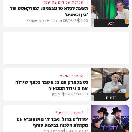
הגרלה על חופשת ענק
הצצה לכלא 10 מבפנים: הפודקאסט של
'בין הזמנים'
20:00
06/08/26
יוסי פלד ויצחק מושקוביץ
VOD
הסיפור המלא
נס בפארק המים: השבר בכתף שגילה
את ה'גידול הממאיר'
21:00
06/08/26
חיים גפן
חדשות
"וחסדיך הרבים"
שרוליק ברזל ואברימי מושקוביץ עם
מקהלת מלכות בביצוע סוחף
14:17
06/08/26
המחדש מיוזיק