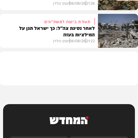
21:36
06/08/26
יענקי גולדן
תעודת ביטוח למשת"פים
לאחר נסיגת צה"ל: כך ישראל תגן על
המילציות בעזה
צבא וביטחון
21:22
06/08/26
יענקי גולדן
צבא וביטחון
המחדש