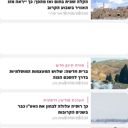
הקלה זמנית בחום ואז מהפך: כך ייראה מזג
האוויר בשבוע הקרוב
פוליטי
13:05
07/08/26
ליאור סודרי
מזג האוויר
מזרח תיכון חדש
ברית חדשה: שלוש המעצמות המוסלמיות
בדרך להסכם הגנה
13:02
07/08/26
יצחק כהן
הערכת מודיעין דרמטית
כך רוסיה עלולה לבחון את נאט"ו כבר
בשנים הקרובות
בעולם
12:39
07/08/26
יצחק כהן