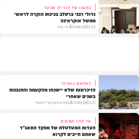
במעונו של הגרי"מ שכטר
גדולי רבני ברסלב בכינוס הוקרה לראשי
ממשל אוקראינה
בעולם
12:33
07/08/26
דודי סגל
חרדים
כשהאש בוערת!
הזיכרונות שלא יישכחו מהקעמפ והתובנות
בשנים שאחרי
12:21
07/08/26
המחדש בשיתוף "וימאן"
אל תהיו תמימים
העדות המטלטלת של מפקד התאג"ד
שאתם חייבים לקרוא
וידאו