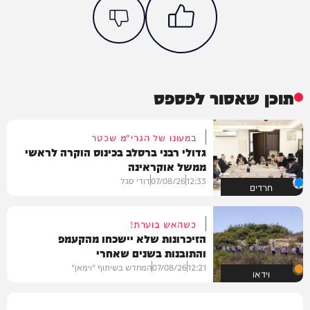
תוכן שאסור לפספס
במעונו של הגרי"מ שכטר
גדולי רבני ברסלב בכינוס הוקרה לראשי
ממשל אוקראינה
12:33
07/08/26
דודי סגל
חרדים
כשהאש בוערת!
הזיכרונות שלא יישכחו מהקעמפ
והתובנות בשנים שאחרי
12:21
07/08/26
המחדש בשיתוף "וימאן"
וידאו