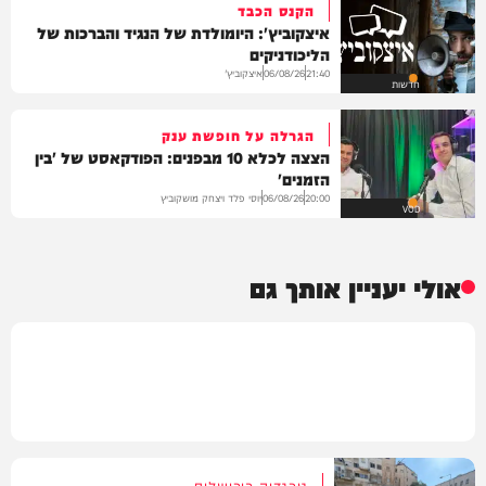
הקנס הכבד
איצקוביץ': היומולדת של הנגיד והברכות של
הליכודניקים
איצקוביץ'
06/08/26
21:40
חדשות
הגרלה על חופשת ענק
הצצה לכלא 10 מבפנים: הפודקאסט של 'בין
הזמנים'
יוסי פלד ויצחק מושקוביץ
06/08/26
20:00
VOD
אולי יעניין אותך גם
טרגדיה בירושלים