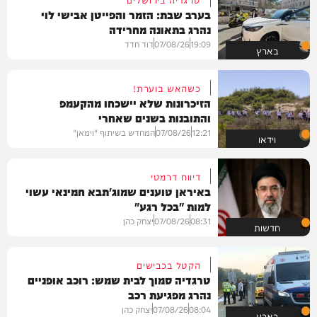
בערב שבת: הזמר והפייטן אבישי לוי
נהרג בתאונה מחרידה
19:09
07/08/26
דוד חדד
בארץ
כשהאש בוערת!
הזיכרונות שלא יישכחו מהקעמפ
והתובנות בשנים שאחרי
12:21
07/08/26
המחדש בשיתוף "וימאן"
וידאו
דיווח דרמטי
באיראן טוענים שמוג'תבא חמינאי עשוי
למות "בכל רגע"
08:31
07/08/26
יצחק כהן
חדשות
הקטל בכבישים
טרגדיה סמוך לבית שמש: רוכב אופניים
נהרג מפגיעת רכב
08:04
07/08/26
יצחק כהן
בארץ