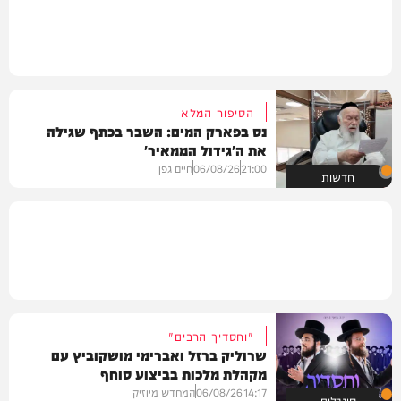
הסיפור המלא
נס בפארק המים: השבר בכתף שגילה
את ה'גידול הממאיר'
21:00
06/08/26
חיים גפן
חדשות
"וחסדיך הרבים"
שרוליק ברזל ואברימי מושקוביץ עם
מקהלת מלכות בביצוע סוחף
14:17
06/08/26
המחדש מיוזיק
סינגלים