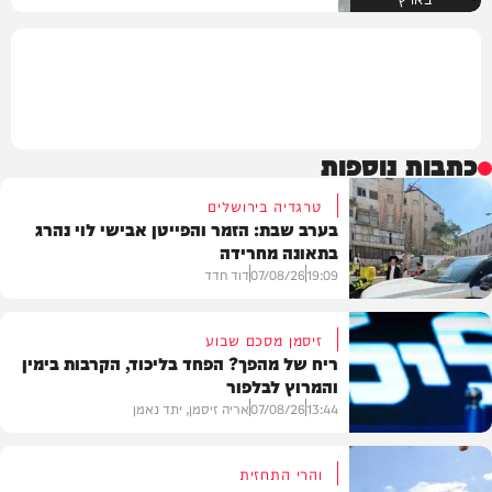
כתבות נוספות
טרגדיה בירושלים
בערב שבת: הזמר והפייטן אבישי לוי נהרג
בתאונה מחרידה
19:09
07/08/26
דוד חדד
זיסמן מסכם שבוע
ריח של מהפך? הפחד בליכוד, הקרבות בימין
והמרוץ לבלפור
בארץ
13:44
07/08/26
אריה זיסמן, יתד נאמן
והרי התחזית