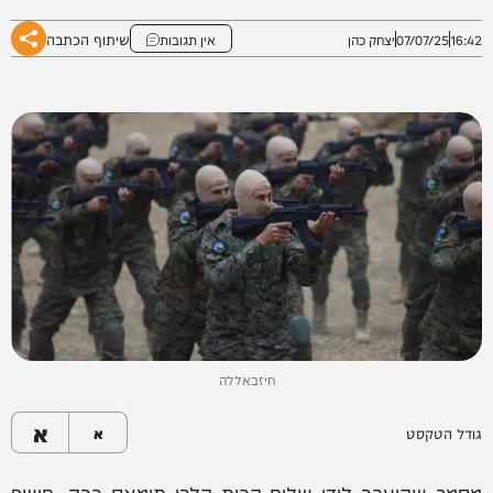
שיתוף הכתבה
16:42
07/07/25
יצחק כהן
אין תגובות
חיזבאללה
א
גודל הטקסט
א
מסמך שהועבר לידי שליח הבית הלבן תומאס ברק, חושף