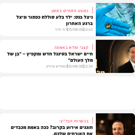
כמעט הסתיים באסון
ניצל בנס: ילד בלע סוללת כפתור וניצל
ברגע האחרון
חדשות הרכב
22:43
05/08/26
דוד חדד
קצבי ומלא באמונה
חיים ישראל בסינגל חדש ומקפיץ – "בן של
מלך העולם"
בריאות
22:30
05/08/26
המחדש מיוזיק
חדש במוזיקה
בכשרות הבד"ץ:
חוגגים אירוע בקרוב? ככה באמת מכבדים
את האורחים שלכם.