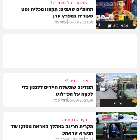
הסלמה מול סעודיה?
החות'ים טוענים: תקפנו מכלית נפט
סעודית במפרץ עדן
21:50
05/08/26
יצחק כהן
צבא וביטחון
אחרי יוניפי"ל
המדינה שתשלח חיילים ללבנון כדי
לפקח על הפיילוט
21:36
05/08/26
דודי סגל
מדיני
חקירה נפתחה
תקרית חריגה במהלך המראת מסוקו של
הנשיא טראמפ
21:21
05/08/26
יצחק כהן