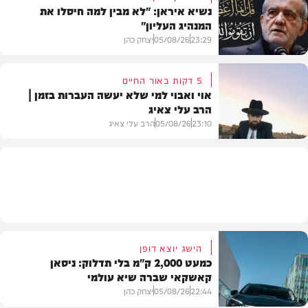
נשיא איראן: "לא מבין למה חיסלו את
המנהיג העליון"
תוכן שיווקי
23:29
05/08/26
יצחק כהן
5 דקות באור החיים
אוי ואבוי למי שלא יעשה העברות בזמן |
הרב עלי צאיג
בעולם
23:10
05/08/26
הרב עלי צאיג
בית המדרש
הישג יוצא דופן
כמעט 2,000 ק"מ בלי תדלוק: ניסאן
קאשקאי שברה שיא עולמי
22:44
05/08/26
יצחק כהן