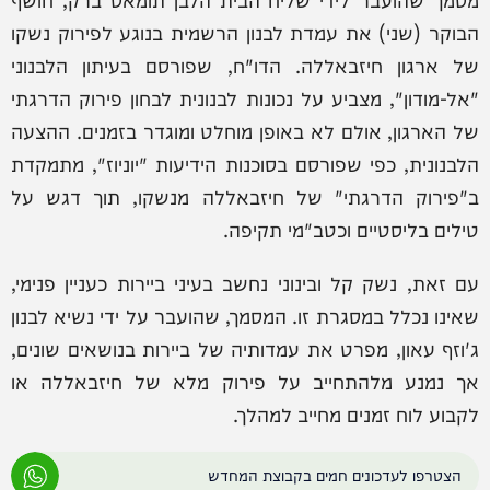
הבוקר (שני) את עמדת לבנון הרשמית בנוגע לפירוק נשקו
של ארגון חיזבאללה. הדו"ח, שפורסם בעיתון הלבנוני
"אל-מודון", מצביע על נכונות לבנונית לבחון פירוק הדרגתי
של הארגון, אולם לא באופן מוחלט ומוגדר בזמנים. ההצעה
הלבנונית, כפי שפורסם בסוכנות הידיעות "יוניוז", מתמקדת
ב"פירוק הדרגתי" של חיזבאללה מנשקו, תוך דגש על
טילים בליסטיים וכטב"מי תקיפה.
עם זאת, נשק קל ובינוני נחשב בעיני ביירות כעניין פנימי,
שאינו נכלל במסגרת זו. המסמך, שהועבר על ידי נשיא לבנון
ג'וזף עאון, מפרט את עמדותיה של ביירות בנושאים שונים,
אך נמנע מלהתחייב על פירוק מלא של חיזבאללה או
לקבוע לוח זמנים מחייב למהלך.
הצטרפו לעדכונים חמים בקבוצת המחדש