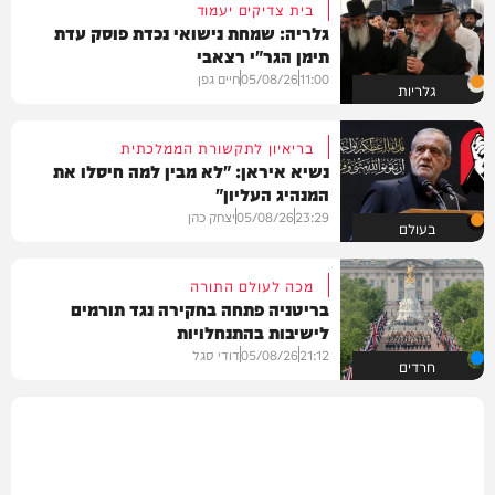
בית צדיקים יעמוד
גלריה: שמחת נישואי נכדת פוסק עדת
תימן הגר"י רצאבי
11:00
05/08/26
חיים גפן
גלריות
בריאיון לתקשורת הממלכתית
נשיא איראן: "לא מבין למה חיסלו את
המנהיג העליון"
23:29
05/08/26
יצחק כהן
בעולם
מכה לעולם התורה
בריטניה פתחה בחקירה נגד תורמים
לישיבות בהתנחלויות
21:12
05/08/26
דודי סגל
חרדים