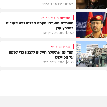
מערכת המחדש תוכן שיווקי
הסלמה מול סעודיה?
החות'ים טוענים: תקפנו מכלית נפט סעודית
במפרץ עדן
תוכן שיווקי
21:50
05/08/26
יצחק כהן
אחרי יוניפי"ל
המדינה שתשלח חיילים ללבנון כדי לפקח
על הפיילוט
צבא וביטחון
21:36
05/08/26
דודי סגל
מדיני