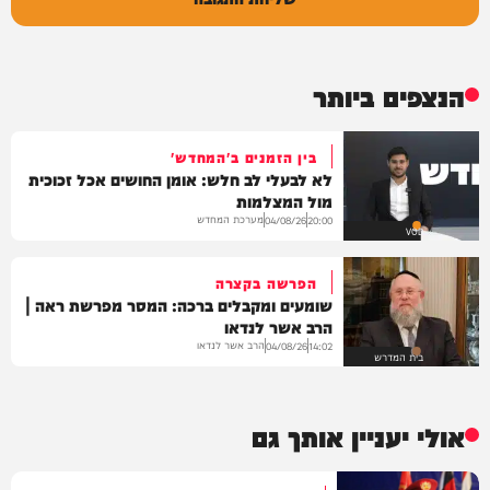
הנצפים ביותר
בין הזמנים ב'המחדש'
לא לבעלי לב חלש: אומן החושים אכל זכוכית
מול המצלמות
מערכת המחדש
04/08/26
20:00
VOD
הפרשה בקצרה
שומעים ומקבלים ברכה: המסר מפרשת ראה |
הרב אשר לנדאו
הרב אשר לנדאו
04/08/26
14:02
בית המדרש
אולי יעניין אותך גם