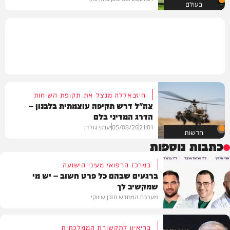
בעולם
חיזבאללה מנצל את תקופת השיחות
צה"ל דרש תקיפה עוצמתית בלבנון –
הדרג המדיני בלם
21:01
05/08/26
יענקי גולדן
חדשות
כתבות נוספות
במרכז הרפואי מעיני הישועה
ברגעים שבהם כל פרט חשוב – יש מי
שמקשיב לך
מערכת המחדש תוכן שיווקי
בריאיון לתקשורת הממלכתית