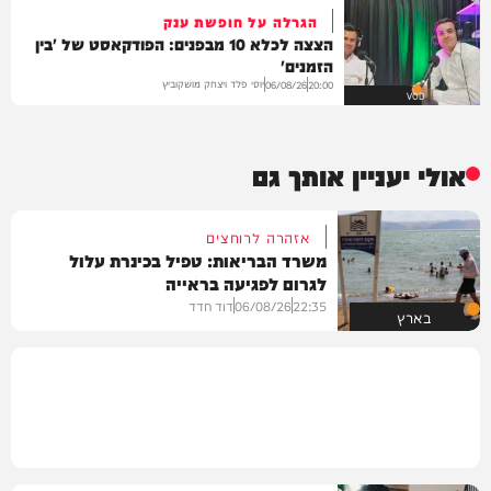
הגרלה על חופשת ענק
הצצה לכלא 10 מבפנים: הפודקאסט של 'בין
הזמנים'
יוסי פלד ויצחק מושקוביץ
06/08/26
20:00
VOD
אולי יעניין אותך גם
אזהרה לרוחצים
משרד הבריאות: טפיל בכינרת עלול
לגרום לפגיעה בראייה
22:35
06/08/26
דוד חדד
בארץ