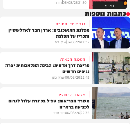
21:50
06/08/26
דוד חדד
בארץ
כתבות נוספות
נגד לומדי התורה
מפלגת המאוכזבים: ארדן חבר לאדלשטיין
והכריז על מפלגה
00:17
07/08/26
שוקי כץ
הסכנה הבאה?
פריצת דרך מדעית: הבינה המלאכותית יצרה
נגיפים חדשים
פוליטי
22:49
06/08/26
יצחק כהן
אזהרה לרוחצים
משרד הבריאות: טפיל בכינרת עלול לגרום
לפגיעה בראייה
בריאות
22:35
06/08/26
דוד חדד