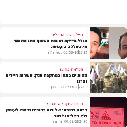
בארץ
נפילת שני החיילים
בגלל בדיקת נסיבות האסון: התגובה נגד
חיזבאללה הוקפאה
22:23
06/08/26
יענקי גולדן
הסלמה בתימן
החות'ים פתחו במתקפת ענק: עשרות חיילים
נהרגו
צבא וביטחון
22:05
06/08/26
יצחק כהן
נכנסו לחוף לא מוכרז
דרמה בכנרת: שלושה בחורים נסחפו לעומק
ולא הצליחו לשוב
בעולם
21:50
06/08/26
דוד חדד