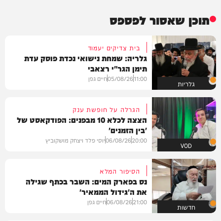
תוכן שאסור לפספס
בית צדיקים יעמוד
גלריה: שמחת נישואי נכדת פוסק עדת
תימן הגר"י רצאבי
11:00
05/08/26
חיים גפן
גלריות
הגרלה על חופשת ענק
הצצה לכלא 10 מבפנים: הפודקאסט של
'בין הזמנים'
20:00
06/08/26
יוסי פלד ויצחק מושקוביץ
VOD
הסיפור המלא
נס בפארק המים: השבר בכתף שגילה
את ה'גידול הממאיר'
21:00
06/08/26
חיים גפן
חדשות