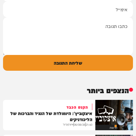
אימייל
תגובה
שליחת התגובה
הנצפים ביותר
הקנס הכבד
איצקוביץ': היומולדת של הנגיד והברכות של
הליכודניקים
איצקוביץ'
06/08/26
21:40
חדשות