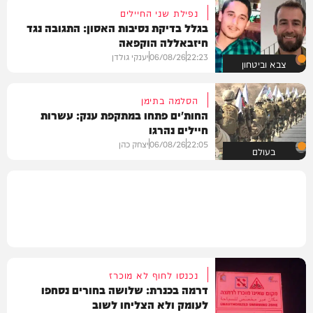
נפילת שני החיילים
בגלל בדיקת נסיבות האסון: התגובה נגד
חיזבאללה הוקפאה
22:23
06/08/26
יענקי גולדן
צבא וביטחון
הסלמה בתימן
החות'ים פתחו במתקפת ענק: עשרות
חיילים נהרגו
22:05
06/08/26
יצחק כהן
בעולם
נכנסו לחוף לא מוכרז
דרמה בכנרת: שלושה בחורים נסחפו
לעומק ולא הצליחו לשוב