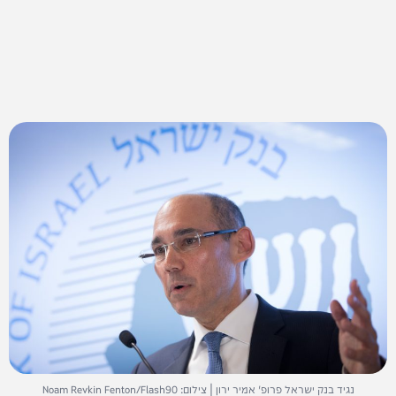
נגיד בנק ישראל פרופ' אמיר ירון | צילום: Noam Revkin Fenton/Flash90