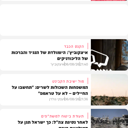
בארץ
הקנס הכבד
איצקוביץ': היומולדת של הנגיד והברכות
של הליכודניקים
21:40
06/08/26
איצקוביץ'
מול ישיבת הקבינט
המשפחות השכולות לשרים: "תחשבו על
החיילים – לא על טראמפ"
חדשות
21:36
06/08/26
יענקי גולדן
תעודת ביטוח למשת"פים
לאחר נסיגת צה"ל: כך ישראל תגן על
המילציות בעזה
צבא וביטחון