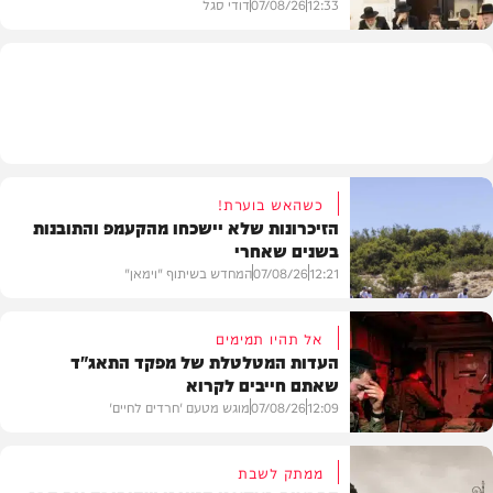
12:33
07/08/26
דודי סגל
חרדים
כשהאש בוערת!
הזיכרונות שלא יישכחו מהקעמפ והתובנות
בשנים שאחרי
12:21
07/08/26
המחדש בשיתוף "וימאן"
אל תהיו תמימים
העדות המטלטלת של מפקד התאג"ד
שאתם חייבים לקרוא
וידאו
12:09
07/08/26
מוגש מטעם 'חרדים לחיים'
ממתק לשבת