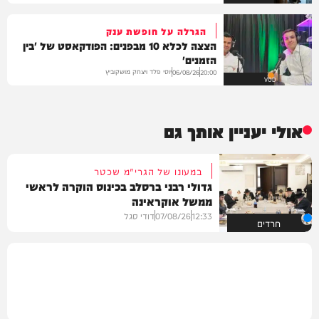
הגרלה על חופשת ענק
הצצה לכלא 10 מבפנים: הפודקאסט של 'בין
הזמנים'
יוסי פלד ויצחק מושקוביץ
06/08/26
20:00
VOD
אולי יעניין אותך גם
במעונו של הגרי"מ שכטר
גדולי רבני ברסלב בכינוס הוקרה לראשי
ממשל אוקראינה
12:33
07/08/26
דודי סגל
חרדים