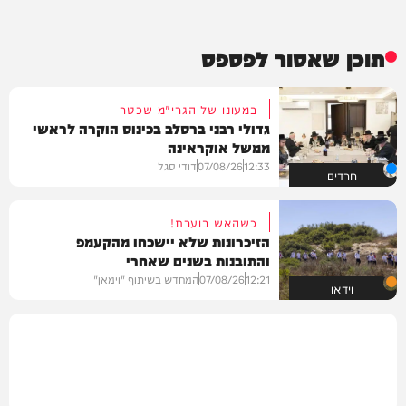
תוכן שאסור לפספס
במעונו של הגרי"מ שכטר
גדולי רבני ברסלב בכינוס הוקרה לראשי
ממשל אוקראינה
12:33
07/08/26
דודי סגל
חרדים
כשהאש בוערת!
הזיכרונות שלא יישכחו מהקעמפ
והתובנות בשנים שאחרי
12:21
07/08/26
המחדש בשיתוף "וימאן"
וידאו