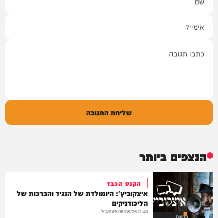
אימייל
תגובה
שליחת התגובה
הנצפים ביותר
הקנס הכבד
איצקוביץ': היומולדת של הנגיד והברכות של
הליכודניקים
איצקוביץ'
06/08/26
21:40
חדשות