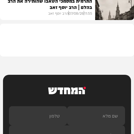
התרמית במסמכי הטאבו שהותירה את הרב
בהלם | הרב יוסף זאב
דעות
11:55
07/08/26
הרב יוסף זאב
בית המדרש
המחדש