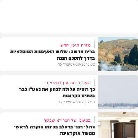
מזג האוויר
מזרח תיכון חדש
ברית חדשה: שלוש המעצמות המוסלמיות
בדרך להסכם הגנה
13:02
07/08/26
יצחק כהן
הערכת מודיעין דרמטית
כך רוסיה עלולה לבחון את נאט"ו כבר
בשנים הקרובות
בעולם
12:39
07/08/26
יצחק כהן
במעונו של הגרי"מ שכטר
גדולי רבני ברסלב בכינוס הוקרה לראשי
ממשל אוקראינה
בעולם