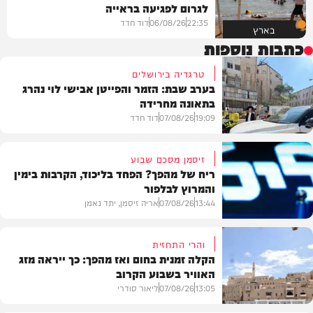
לגרום לפגיעה בראייה
22:35
06/08/26
דוד חדד
בארץ
כתבות נוספות
טרגדיה בירושלים
בערב שבת: הזמר והפייטן אבישי לוי נהרג
בתאונה מחרידה
19:09
07/08/26
דוד חדד
זיסמן מסכם שבוע
ריח של מהפך? הפחד בליכוד, הקרבות בימין
והמרוץ לבלפור
בארץ
13:44
07/08/26
אריה זיסמן, יתד נאמן
והרי התחזית
הקלה זמנית בחום ואז מהפך: כך ייראה מזג
האוויר בשבוע הקרוב
פוליטי
13:05
07/08/26
ליאור סודרי