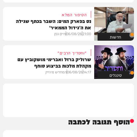
הסיפור המלא
נס בפארק המים: השבר בכתף שגילה
את ה'גידול הממאיר'
21:00
06/08/26
חיים גפן
חדשות
"וחסדיך הרבים"
שרוליק ברזל ואברימי מושקוביץ עם
מקהלת מלכות בביצוע סוחף
14:17
06/08/26
המחדש מיוזיק
סינגלים
הוסף תגובה לכתבה
שם