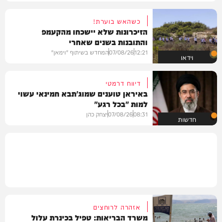
כשהאש בוערת!
הזיכרונות שלא יישכחו מהקעמפ
והתובנות בשנים שאחרי
12:21
07/08/26
המחדש בשיתוף "וימאן"
וידאו
דיווח דרמטי
באיראן טוענים שמוג'תבא חמינאי עשוי
למות "בכל רגע"
08:31
07/08/26
יצחק כהן
חדשות
אזהרה לרוחצים
משרד הבריאות: טפיל בכינרת עלול