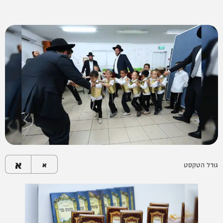
א
גודל הטקסט
א