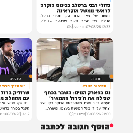
חרדים
במעונו של הגרי"מ שכטר
גדולי רבני ברסלב בכינוס הוקרה
לראשי ממשל אוקראינה
במעונו של פאר הדור וזקן חסידי ברסלב
הגה"צ רבי יעקב מאיר שכטער שליט"א,
ובהשתתפות...
12:33
07/08/26
דודי סגל
0
חדשות
סינגלים