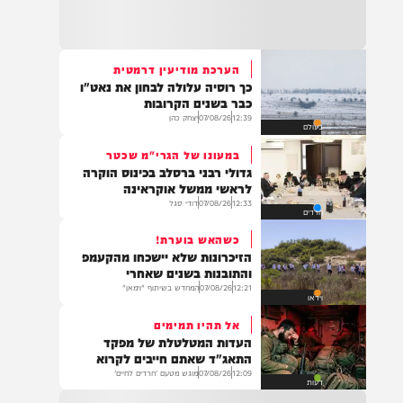
21:32
בין הזמנים: שלושה בחורי ישיבות חולצו
מהכינרת לאחר שנסחפו לעומק האגם, בחוף
בלתי מוכרז כשהם על גבי אביזר ציפה.
הערכת מודיעין דרמטית
כך רוסיה עלולה לבחון את נאט"ו
21:31
כבר בשנים הקרובות
בני ברק: חובשים ופראמדיקים של ארגון הצלה
12:39
07/08/26
יצחק כהן
בעולם
מבצעים פעולות החייאה על תינוק כבן שנה וחצי
לאחר שנחנק משקית.
במעונו של הגרי"מ שכטר
גדולי רבני ברסלב בכינוס הוקרה
לראשי ממשל אוקראינה
12:33
07/08/26
דודי סגל
חרדים
19:03
בד"ה: נקבע מותה של הפעוטה שטבעה בבריכה
כשהאש בוערת!
באשקלון
הזיכרונות שלא יישכחו מהקעמפ
והתובנות בשנים שאחרי
12:21
07/08/26
המחדש בשיתוף "וימאן"
וידאו
אל תהיו תמימים
18:06