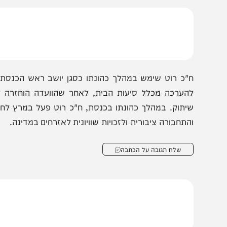
"כ רוט הדגיש בדבריו כי למרות עזיבתו את הכנסת, הוא ימשי
המשיך ולתרום לעם ישראל ולפעול למען הציבור גם מחוץ למס
"כ רוט שימש במהלך כהונתו כסגן יושב ראש הכנסת, ועמד
הערכה מכלל סיעות הבית, לאחר שהוועדה הוחזרה לפעילות
יתוק. במהלך כהונתו בכנסת, ח"כ רוט פעל במרץ לחיזוק וה
התחבורה ציבורית ולזכויות שוויונית לאזרחים במדינה.
שלח תגובה על הכתבה