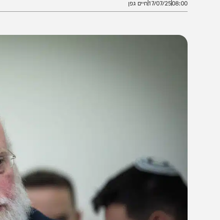
08:0
17/07/25
חיים גפן