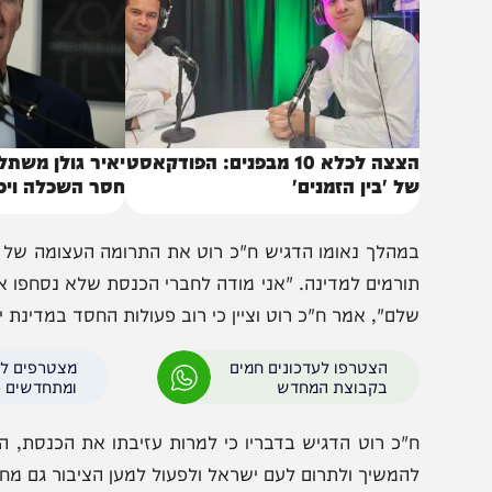
הצצה לכלא 10 מבפנים: הפודקאסט
יאיר גולן משתלח: "הצ
ל 'בין הזמנים'
חסר השכלה ויכולת פי
מהלך נאומו הדגיש ח"כ רוט את התרומה העצומה של המגזר הח
ורמים למדינה. "אני מודה לחברי הכנסת שלא נסחפו אחרי הרו
לם", אמר ח"כ רוט וציין כי רוב פעולות החסד במדינת ישראל 
הצטרפו לעדכונים חמים
מצטרפים לערוץ
בקבוצת המחדש
ומתחדשים כל הזמן