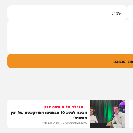
י מושקוביץ
יצוע סוחף
 שרוליק ברזל עם
ד אברימי...
ק
0
ל
בה