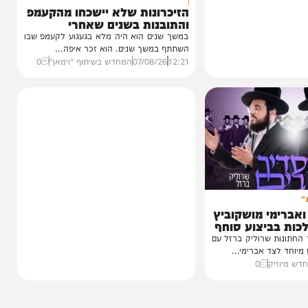
וידאו
כשהאש בוערת!
הזיכרונות שלא יישכחו מהקעמפ
והתובנות בשנים שאחרי
במשך שנים הוא היה מלא בגעגוע לקעמפ שבו
השתתף במשך שנים. הוא זכר איפה...
12:21
07/08/26
המחדש בשיתוף "וימאן"
0