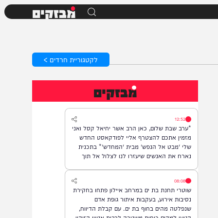
מבזקים
לקטגוריית חרדים >
מבזקים
12:52
*ערב שבת שלום, כאן הרב אשר יחיאל קסל ואני
מזמין אתכם להצטרף אליי לפודקאסט החדש
שלי 'מבט אל הנפש' מבית 'המחדש'* בתכנית
נארח את האנשים שיעזרו לנו לצלול אל תוך
נבכי הנפש, לגלות את הסודות ואת כל מה
שטמון בה. *והשבוע: היועץ ואיש החינוך, הרב
08:08
נח פלאי*. מתי? *תכנית הבכורה תשודר אי"ה
שוטרי תחנת בת ים במרחב איילון פתחו בחקירת
במוצ"ש, בשעה 22:00* *חפשו בגוגל: המחדש*
נסיבות אירוע, בעקבות איתור גופת אדם
ובואו לצפות בנו!