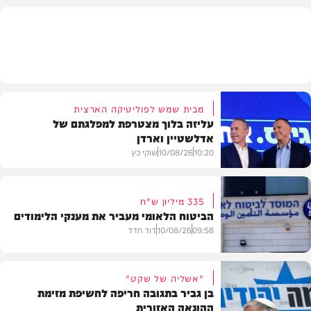
חדשות
מבית שמש לפוליטיקה הארצית
עליזה בלוך מצטרפת למפלגתם של
אדלשטיין וארדן
10:20
10/08/26
שוקי כץ
335 מיליון ש"ח
הביטוח הלאומי מעביר את מענקי הלימודים
חדשות
09:58
10/08/26
דוד חדד
"אשליה של שקט"
בן גביר בתגובה חריפה לחשיפת מזימת
ההונאה האזורית
חדשות