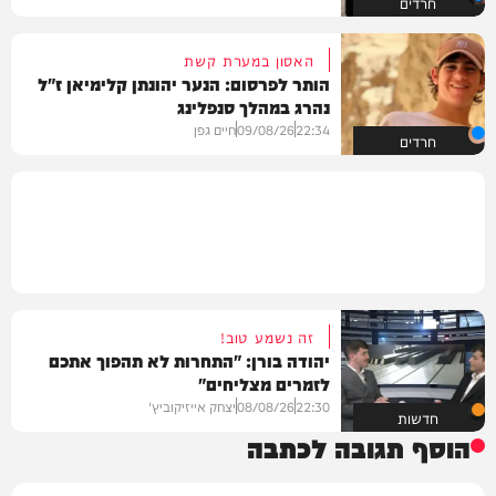
חרדים
האסון במערת קשת
הותר לפרסום: הנער יהונתן קלימיאן ז"ל
נהרג במהלך סנפלינג
22:34
09/08/26
חיים גפן
חרדים
זה נשמע טוב!
יהודה בורן: "התחרות לא תהפוך אתכם
לזמרים מצליחים"
22:30
08/08/26
יצחק אייזיקוביץ'
חדשות
הוסף תגובה לכתבה
שם