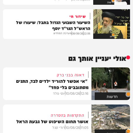
חדשות
שידור חי
השיעור השבועי הגדול בתבל: שיעורו של
הראש"ל הגר"ד יוסף
מערכת המחדש
08/08/26
22:06
וידאו
אולי יעניין אותך גם
דאגה בבני ברק
"אי אפשר להוריד ילדים לבד, התנים
מסתובבים בלי פחד"
12:16
10/08/26
יוסי פלד
חדשות
התקדמות בהסדרה
אושר תחום השיפוט של גבעת הראל
11:05
10/08/26
דודי סגל