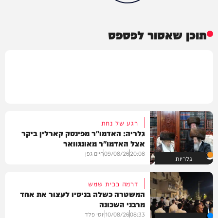
תוכן שאסור לפספס
רגע של נחת
גלריה: האדמו"ר מפינסק קארלין ביקר
אצל האדמו"ר מאונגוואר
20:08
09/08/26
חיים גפן
גלריות
דרמה בבית שמש
המשטרה כשלה בניסיו לעצור את אחד
מרבני השכונה
08:33
10/08/26
יוסי פלד