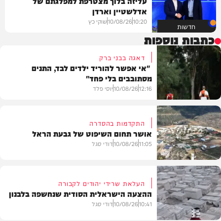
עליזה בלוך מצטרפת למפלגתם של
אדלשטיין וארדן
10:20
10/08/26
שוקי כץ
חדשות
כתבות נוספות
דאגה בבני ברק
"אי אפשר להוריד ילדים לבד, התנים
מסתובבים בלי פחד"
12:16
10/08/26
יוסי פלד
התקדמות בהסדרה
אושר תחום השיפוט של גבעת הראל
חדשות
11:05
10/08/26
דודי סגל
העלאת שרידי יהודים לקבורה
ההצעה הישראלית הסודית שנחשפה בלבנון
חדשות
10:41
10/08/26
דודי סגל