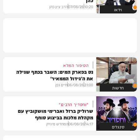
10:20
07/08/26
הרב ציון כהן
וידאו
הסיפור המלא
נס בפארק המים: השבר בכתף שגילה
את ה'גידול הממאיר'
21:00
06/08/26
חיים גפן
חדשות
"וחסדיך הרבים"
שרוליק ברזל ואברימי מושקוביץ עם
מקהלת מלכות בביצוע סוחף
14:17
06/08/26
המחדש מיוזיק
סינגלים