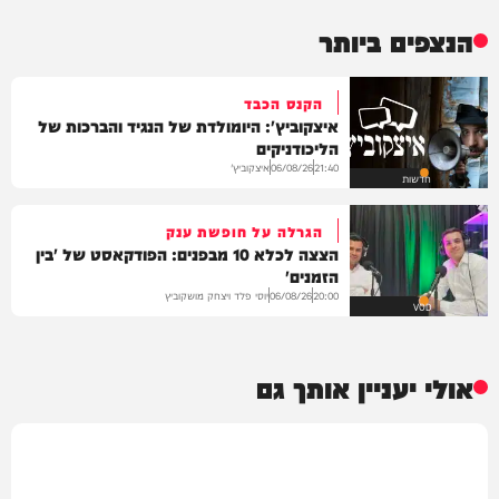
הנצפים ביותר
הקנס הכבד
איצקוביץ': היומולדת של הנגיד והברכות של
הליכודניקים
איצקוביץ'
06/08/26
21:40
חדשות
הגרלה על חופשת ענק
הצצה לכלא 10 מבפנים: הפודקאסט של 'בין
הזמנים'
יוסי פלד ויצחק מושקוביץ
06/08/26
20:00
VOD
אולי יעניין אותך גם