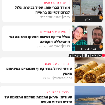
אזהרה לרוחצים
משרד הבריאות: טפיל בכינרת עלול
לגרום לפגיעה בראייה
22:35
06/08/26
דוד חדד
בארץ
נפילת שני החיילים
בגלל בדיקת נסיבות האסון: התגובה נגד
חיזבאללה הוקפאה
22:23
06/08/26
יענקי גולדן
צבא וביטחון
כתבות נוספות
ניחוחות של שבת
טורטיה-רול בשר קצוץ וצנוברים במינימום
מאמץ
10:54
07/08/26
פנינה לוי
בדרך להסלמה?
סעודיה: איראן מתכננת מתקפה מתואמת על
נמלים ושדות תעופה
מתכונים