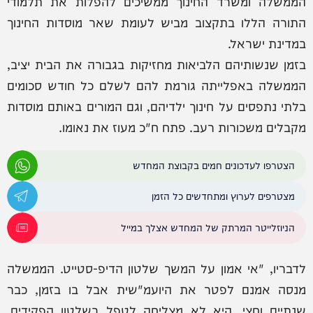
הממשלה ומשרד החינוך ממשיכים להפלות את תלמודי
התורה הללו בתקצוב מביש לעומת שאר מוסדות החינוך
במדינת ישראל.
בזמן שנשותיהם הלביאות מחזיקות בגבורה את הבית יציב,
הממשלה באפלייתה גורמת להם לשלם כל חודש סכומים
בלתי נתפסים על חינוך ילדיהם, וגם המורים באותם מוסדות
מקבלים משכורות רעב. פתח ח"כ מעוז את נאומו.
הצטרפו לעדכונים חמים בקבוצת המחדש
מצטרפים לערוץ ומתחדשים כל הזמן
הניוזלייטר המרתק של המחדש אצלך במייל
לדבריו, "אי אמון על המשך שלטון הדיפ-סטייט. הממשלה
מנסה אמנם לפטר את היועמ"שית אבל בו בזמן, כבר
שנתיים וחצי, היא לא מצליחה לטפל בשלטון הפקידים.