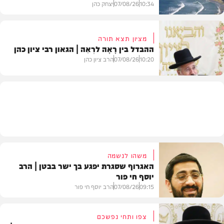
10:34
07/08/26
יצחק כהן
מציון תצא תורה
ההבדל בין רָאָה לרְאֵה | הגאון רבי ציון כהן
בעולם
10:20
07/08/26
הרב ציון כהן
וידאו
משהו לנשמה
האגרוף שסגרת יפגע בך ישר בבטן | הרב
יוסף חי פור
09:15
07/08/26
הרב יוסף חי פור
צפו ותחי נפשכם