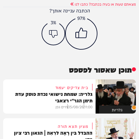
מצאתם טעות או בעיה בכתבה? כתבו לנו
הכתבה עניינה אותך?
97%
3%
תוכן שאסור לפספס
בית צדיקים יעמוד
גלריה: שמחת נישואי נכדת פוסק עדת
תימן הגר"י רצאבי
11:00
05/08/26
חיים גפן
גלריות
מציון תצא תורה
ההבדל בין רָאָה לרְאֵה | הגאון רבי ציון
כהן