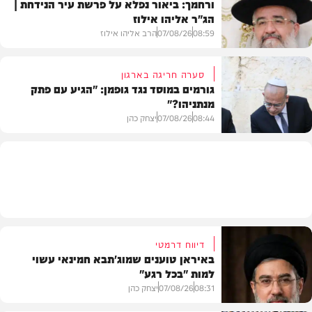
ורחמך: ביאור נפלא על פרשת עיר הנידחת |
הג"ר אליהו אילוז
וידאו
08:59
07/08/26
הרב אליהו אילוז
סערה חריגה בארגון
גורמים במוסד נגד גופמן: "הגיע עם פתק
מנתניהו?"
וידאו
08:44
07/08/26
יצחק כהן
צבא וביטחון
דיווח דרמטי
באיראן טוענים שמוג'תבא חמינאי עשוי
למות "בכל רגע"
08:31
07/08/26
יצחק כהן