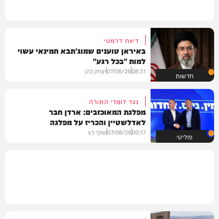
דיווח דרמטי
באיראן טוענים שמוג'תבא חמינאי עשוי
למות "בכל רגע"
08:31
07/08/26
יצחק כהן
חדשות
נגד לומדי התורה
מפלגת המאוכזבים: ארדן חבר
לאדלשטיין והכריז על מפלגה
00:17
07/08/26
שוקי כץ
פוליטי