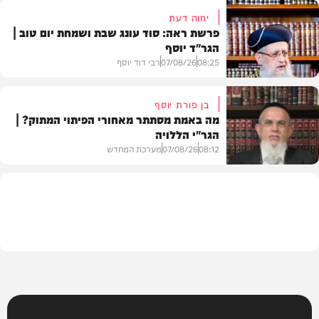
יחוה דעת
פרשת ראה: סוד עונג שבת ושמחת יום טוב |
הגר"ד יוסף
חדשות
08:25
07/08/26
רבי דוד יוסף
בן פורת יוסף
מה באמת מסתתר מאחורי הפיתוי המתוק? |
הגר"י הללויה
וידאו
08:12
07/08/26
מערכת המחדש
וידאו