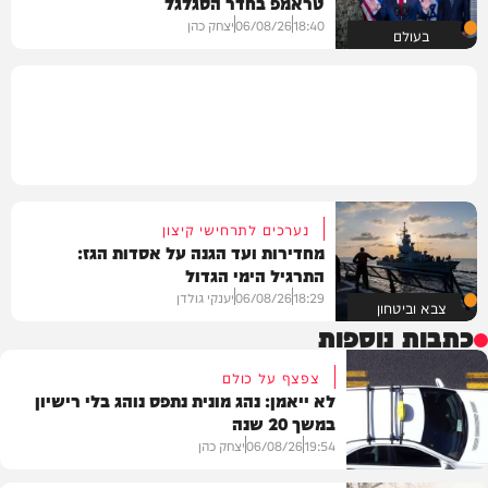
טראמפ בחדר הסגלגל
18:40
06/08/26
יצחק כהן
בעולם
נערכים לתרחישי קיצון
מחדירות ועד הגנה על אסדות הגז:
התרגיל הימי הגדול
18:29
06/08/26
יענקי גולדן
צבא וביטחון
כתבות נוספות
צפצף על כולם
לא ייאמן: נהג מונית נתפס נוהג בלי רישיון
במשך 20 שנה
19:54
06/08/26
יצחק כהן