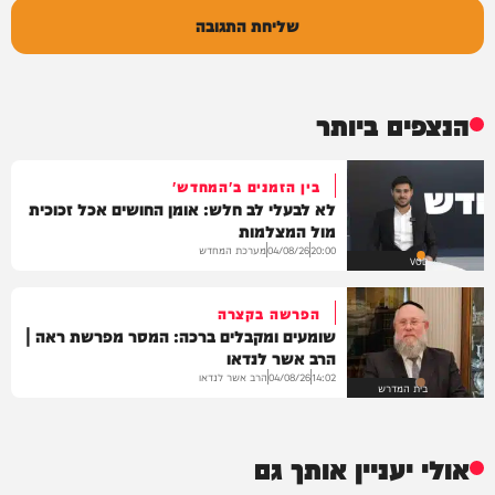
שליחת התגובה
הנצפים ביותר
בין הזמנים ב'המחדש'
לא לבעלי לב חלש: אומן החושים אכל זכוכית
מול המצלמות
מערכת המחדש
04/08/26
20:00
VOD
הפרשה בקצרה
שומעים ומקבלים ברכה: המסר מפרשת ראה |
הרב אשר לנדאו
הרב אשר לנדאו
04/08/26
14:02
בית המדרש
אולי יעניין אותך גם