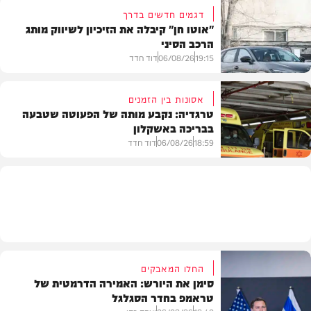
דגמים חדשים בדרך
"אוטו חן" קיבלה את הזיכיון לשיווק מותג
הרכב הסיני
משטרה
19:15
06/08/26
דוד חדד
אסונות בין הזמנים
טרגדיה: נקבע מותה של הפעוטה שטבעה
בבריכה באשקלון
רכב
18:59
06/08/26
דוד חדד
בארץ
החלו המאבקים
סימן את היורש: האמירה הדרמטית של
טראמפ בחדר הסגלגל