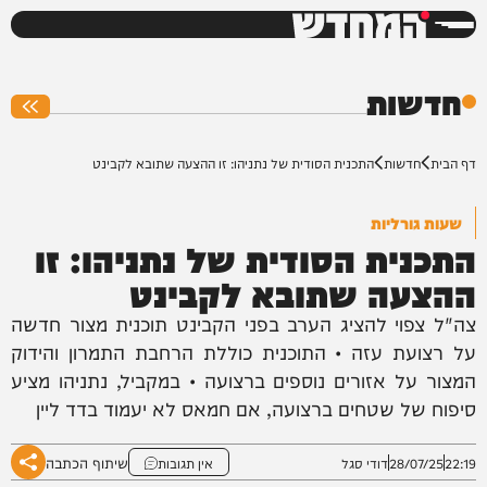
המחדש
0%
חדשות
דף הבית
חדשות
התכנית הסודית של נתניהו: זו ההצעה שתובא לקבינט
שעות גורליות
התכנית הסודית של נתניהו: זו
ההצעה שתובא לקבינט
צה"ל צפוי להציג הערב בפני הקבינט תוכנית מצור חדשה
על רצועת עזה • התוכנית כוללת הרחבת התמרון והידוק
המצור על אזורים נוספים ברצועה • במקביל, נתניהו מציע
סיפוח של שטחים ברצועה, אם חמאס לא יעמוד בדד ליין
שיתוף הכתבה
22:19
28/07/25
דודי סגל
אין תגובות