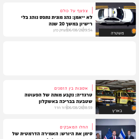
צפצף על כולם
לא ייאמן: נהג מונית נתפס נוהג בלי
רישיון במשך 20 שנה
19:54
06/08/26
יצחק כהן
משטרה
אסונות בין הזמנים
טרגדיה: נקבע מותה של הפעוטה
שטבעה בבריכה באשקלון
18:59
06/08/26
דוד חדד
בארץ
החלו המאבקים
סימן את היורש: האמירה הדרמטית של