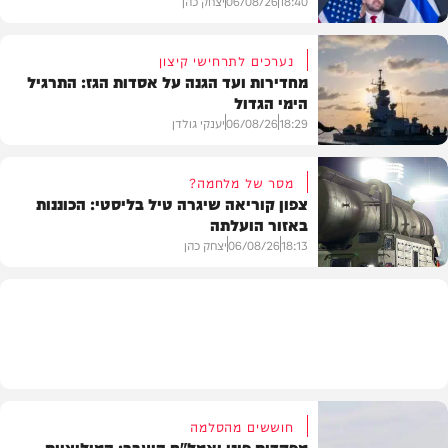
18:40
06/08/26
יצחק כהן
נערכים לתרחישי קיצון
מחדירות ועד הגנה על אסדות הגז: התרגיל
הימי הגדול
בעולם
18:29
06/08/26
יענקי גולדן
מסר של מלחמה?
צפון קוריאה שיגרה טיל בליסטי: הכוננות
באזור הועלתה
צבא וביטחון
18:13
06/08/26
יצחק כהן
בעולם
חוששים מהסלמה
מפקדות פונו ואמל"ח הועבר: המיליציות