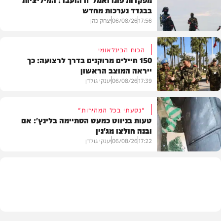
בבגדד נערכות מחדש
17:56
06/08/26
יצחק כהן
הכוח הבינלאומי
150 חיילים מרוקנים בדרך לרצועה: כך
ייראה המוצב הראשון
בעולם
17:39
06/08/26
יענקי גולדן
"נסעתי בכל המהירות"
טעות בניווט כמעט הסתיימה בלינץ': אם
ובנה חולצו מג'נין
צבא וביטחון
17:22
06/08/26
יענקי גולדן
צבא וביטחון