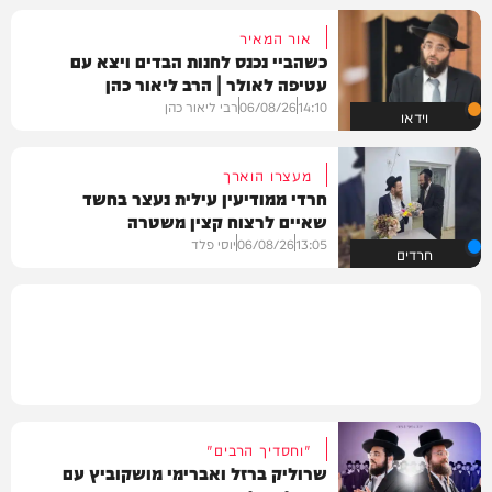
אור המאיר
כשהביי נכנס לחנות הבדים ויצא עם
עטיפה לאולר | הרב ליאור כהן
14:10
06/08/26
רבי ליאור כהן
וידאו
מעצרו הוארך
חרדי ממודיעין עילית נעצר בחשד
שאיים לרצוח קצין משטרה
13:05
06/08/26
יוסי פלד
חרדים
"וחסדיך הרבים"
שרוליק ברזל ואברימי מושקוביץ עם