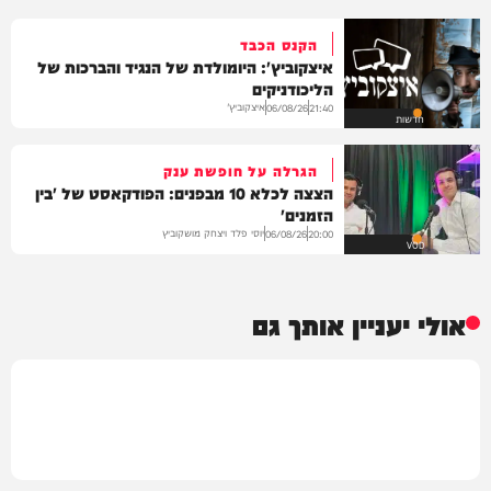
הקנס הכבד
איצקוביץ': היומולדת של הנגיד והברכות של
הליכודניקים
איצקוביץ'
06/08/26
21:40
חדשות
הגרלה על חופשת ענק
הצצה לכלא 10 מבפנים: הפודקאסט של 'בין
הזמנים'
יוסי פלד ויצחק מושקוביץ
06/08/26
20:00
VOD
אולי יעניין אותך גם