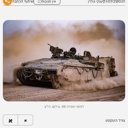
שיתוף הכתבה
10:01
31/07/25
יענקי גולדן
אין תגובות
לוחמי אוגדה 98. צילום: דו"צ
א
גודל הטקסט
א