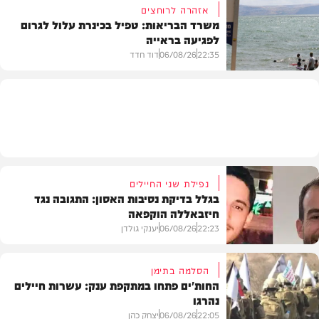
אזהרה לרוחצים
משרד הבריאות: טפיל בכינרת עלול לגרום
לפגיעה בראייה
בריאות
22:35
06/08/26
דוד חדד
בארץ
נפילת שני החיילים
בגלל בדיקת נסיבות האסון: התגובה נגד
חיזבאללה הוקפאה
22:23
06/08/26
יענקי גולדן
הסלמה בתימן
החות'ים פתחו במתקפת ענק: עשרות חיילים
נהרגו
צבא וביטחון
22:05
06/08/26
יצחק כהן