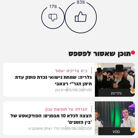
83%
17%
תוכן שאסור לפספס
בית צדיקים יעמוד
גלריה: שמחת נישואי נכדת פוסק עדת
תימן הגר"י רצאבי
11:00
05/08/26
חיים גפן
גלריות
הגרלה על חופשת ענק
הצצה לכלא 10 מבפנים: הפודקאסט של
'בין הזמנים'
20:00
06/08/26
יוסי פלד ויצחק מושקוביץ
VOD