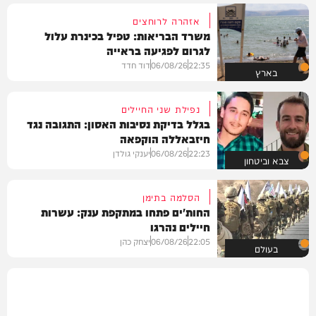
אזהרה לרוחצים
משרד הבריאות: טפיל בכינרת עלול
לגרום לפגיעה בראייה
22:35
06/08/26
דוד חדד
בארץ
נפילת שני החיילים
בגלל בדיקת נסיבות האסון: התגובה נגד
חיזבאללה הוקפאה
22:23
06/08/26
יענקי גולדן
צבא וביטחון
הסלמה בתימן
החות'ים פתחו במתקפת ענק: עשרות
חיילים נהרגו
22:05
06/08/26
יצחק כהן
בעולם