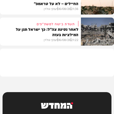
החיילים – לא על טראמפ"
חדשות
21:36
06/08/26
יענקי גולדן
תעודת ביטוח למשת"פים
לאחר נסיגת צה"ל: כך ישראל תגן על
המילציות בעזה
צבא וביטחון
21:22
06/08/26
יענקי גולדן
צבא וביטחון
המחדש