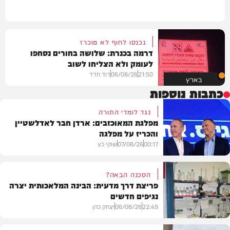
נכנסו לחוף לא מוכרז
דרמה בכנרת: שלושה בחורים נסחפו
לעומק ולא הצליחו לשוב
21:50
06/08/26
דוד חדד
בארץ
כתבות נוספות
נגד לומדי התורה
מפלגת המאוכזבים: ארדן חבר לאדלשטיין
והכריז על מפלגה
00:17
07/08/26
שוקי כץ
הסכנה הבאה?
פריצת דרך מדעית: הבינה המלאכותית יצרה
נגיפים חדשים
פוליטי
22:49
06/08/26
יצחק כהן