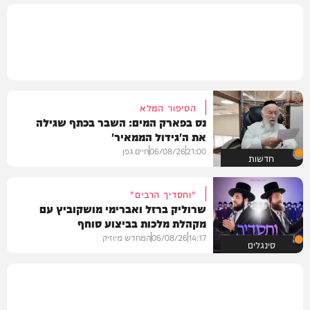
הסיפור המלא
נס בפארק המים: השבר בכתף שגילה
את ה'גידול הממאיר'
21:00
06/08/26
חיים גפן
חדשות
"וחסדיך הרבים"
שרוליק ברזל ואברימי מושקוביץ עם
מקהלת מלכות בביצוע סוחף
14:17
06/08/26
המחדש מיוזיק
סינגלים