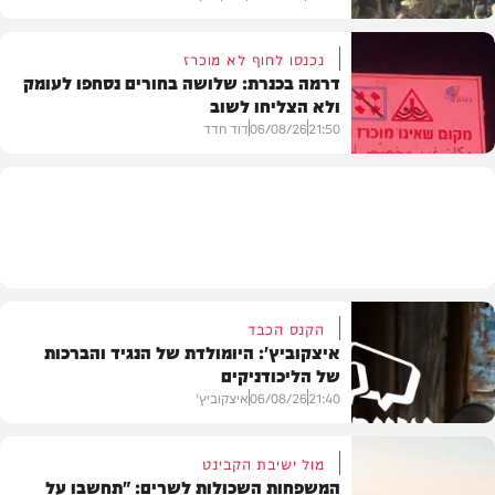
נכנסו לחוף לא מוכרז
דרמה בכנרת: שלושה בחורים נסחפו לעומק
ולא הצליחו לשוב
בעולם
21:50
06/08/26
דוד חדד
בארץ
הקנס הכבד
איצקוביץ': היומולדת של הנגיד והברכות
של הליכודניקים
21:40
06/08/26
איצקוביץ'
מול ישיבת הקבינט
המשפחות השכולות לשרים: "תחשבו על