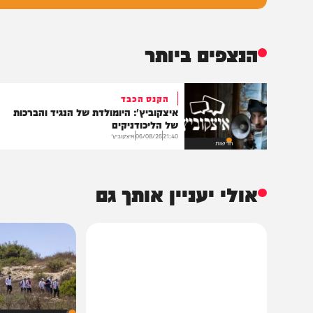
גובה
שליחת התגו
הנצפים ביותר
הקנס הכבד
איצקוביץ': היומולדת של הנגיד והברכות
של הליכודניקים
21:40
06/08/26
איצקוביץ'
חדשות