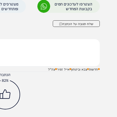
טרת הבוחן היא לבחון את "היכולת להתמודד עם אירוע מתפ
תורגלו תרחישים שונים בהפתעה ואירועים רב-זירתיים, שיתרחשו
הצטרפו לעדכונים חמים
מצטרפים לערוץ
בקבוצת המחדש
ומתחדשים כל הזמן
שלח תגובה על הכתבה
חדשות
צבא וביטחון
אייל זמיר
צה"ל
הכתבה עניינה א
82%