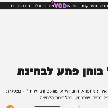
VOD
מיוזיק
חרדים
וידאו
מתכונים
גלריות
ברנז'ה
רכב
חן פתע לבחינת
מתפרץ, רחב היקף, מורכב ורב זירתי" • במסגרת
ים, שיתרחשו בכל זירות הלחימה