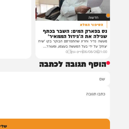
הגה"צ רבי יעקב מאיר שכטער שליט"א,
ובהשתתפות...
12:33
07/08/26
דודי סגל
0
חדשות
הסיפור המלא
נס בפארק המים: השבר בכתף
שגילה את ה'גידול הממאיר'
מעשה נדיר וחריג שהתפרסם הבוקר בקו 'שיח
יצחק' על ידי בעל המעשה בעצמו, ומעורר...
21:00
06/08/26
חיים גפן
0
הוסף תגובה לכתבה
ם
אימיי