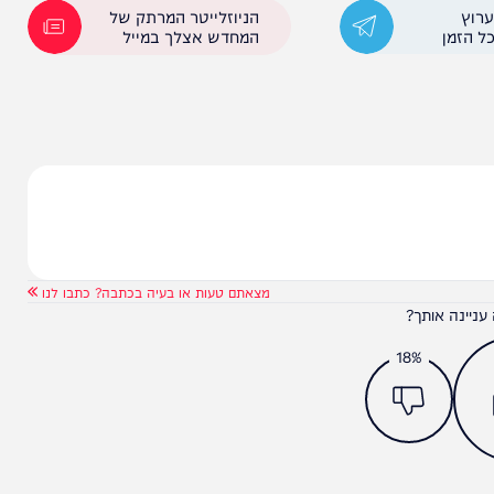
רץ, רחב היקף, מורכב ורב זירתי". במסגרת התרגיל
 בכל זירות הלחימה.
הניוזלייטר המרתק של
המחדש אצלך במייל
מצאתם טעות או בעיה בכתבה? כתבו לנו
ותך?
18%