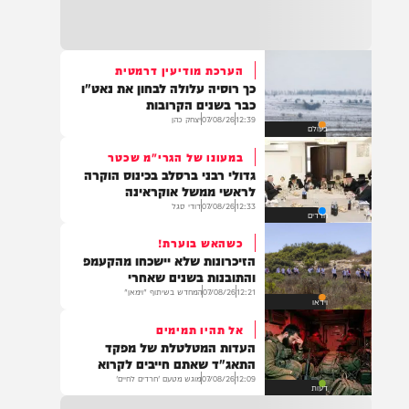
22:32
בהמשך להחייאה שבוצעה בבני ברק: הציבור
מתבקש להתפלל עבור הפעוט צבי בן שיינא
לרפואה שלמה
הערכת מודיעין דרמטית
כך רוסיה עלולה לבחון את נאט"ו
21:32
כבר בשנים הקרובות
בין הזמנים: שלושה בחורי ישיבות חולצו
12:39
07/08/26
יצחק כהן
בעולם
מהכינרת לאחר שנסחפו לעומק האגם, בחוף
בלתי מוכרז כשהם על גבי אביזר ציפה.
במעונו של הגרי"מ שכטר
גדולי רבני ברסלב בכינוס הוקרה
לראשי ממשל אוקראינה
12:33
07/08/26
דודי סגל
חרדים
21:31
בני ברק: חובשים ופראמדיקים של ארגון הצלה
כשהאש בוערת!
מבצעים פעולות החייאה על תינוק כבן שנה וחצי
הזיכרונות שלא יישכחו מהקעמפ
לאחר שנחנק משקית.
והתובנות בשנים שאחרי
12:21
07/08/26
המחדש בשיתוף "וימאן"
וידאו
אל תהיו תמימים
19:03