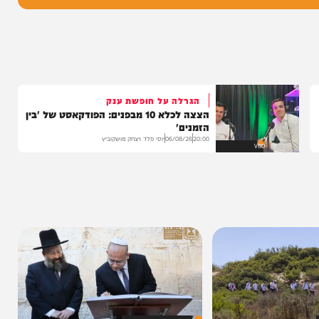
בה
הגרלה על חופשת ענק
הצצה לכלא 10 מבפנים: הפודקאסט של 'בין
הזמנים'
20:00
06/08/26
יוסי פלד ויצחק מושקוביץ
VOD