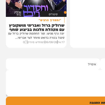
השתתף במשך שנים. הוא זכר איפה...
12:21
07/08/26
המחדש בשיתוף "וימאן"
0
סינגלים
"וחסדיך הרבים"
שרוליק ברזל ואברימי מושקוביץ
עם מקהלת מלכות בביצוע סוחף
יונה גרף מגיש: זמר החתונות שרוליק ברזל עם
סינגל בכורה בדואט מיוחד לצד אברימי...
14:17
06/08/26
המחדש מיוזיק
0
ל