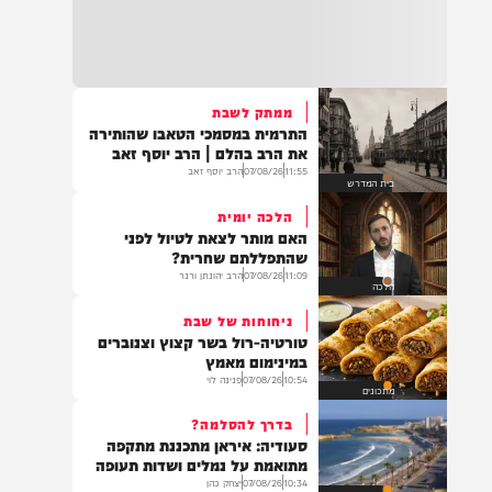
העדות המטלטלת של מפקד
בד"ה: נקבע מותה של הפעוטה שטבעה בבריכה
התאג"ד שאתם חייבים לקרוא
באשקלון
12:09
07/08/26
מוגש מטעם 'חרדים לחיים'
דעות
18:06
העתירו בתפילה לרפואת התינוקת לינס רבקה
כהן בת תהילה, שטבעה באשקלון וזקוקה
לרחמי שמים מרובים
ממתק לשבת
התרמית במסמכי הטאבו שהותירה
את הרב בהלם | הרב יוסף זאב
11:55
07/08/26
הרב יוסף זאב
בית המדרש
17:35
בין הזמנים: תינוקת בת שנה וחצי טבעה בבריכה
הלכה יומית
בבית פרטי באשקלון. היא פונתה לביה"ח במצב
האם מותר לצאת לטיול לפני
אנוש, לאחר שבוצעו בה פעולות החייאה
שהתפללתם שחרית?
11:09
07/08/26
הרב יהונתן ורנר
הלכה
ניחוחות של שבת
16:07
טורטיה-רול בשר קצוץ וצנוברים
תושב מזרח ירושלים בן 25, טרזן חמאד, נעצר
במינימום מאמץ
היום (חמישי) לאחר שאיים ברצח על ח"כ צבי
10:54
07/08/26
פנינה לוי
סוכות