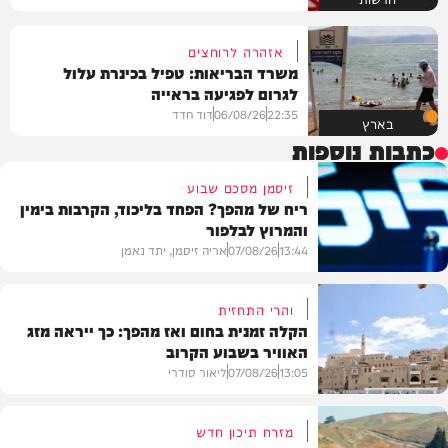
אזהרה לרוחצים
משרד הבריאות: טפיל בכינרת עלול
לגרום לפגיעה בראייה
22:35
06/08/26
דוד חדד
בארץ
כתבות נוספות
זיסמן מסכם שבוע
ריח של מהפך? הפחד בליכוד, הקרבות בימין
והמרוץ לבלפור
13:44
07/08/26
אריה זיסמן, יתד נאמן
והרי התחזית
הקלה זמנית בחום ואז מהפך: כך ייראה מזג
האוויר בשבוע הקרוב
פוליטי
13:05
07/08/26
ליאור סודרי
מזרח תיכון חדש