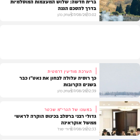
ברית חדשה: שלוש המעצמות המוסלמיות
בדרך להסכם הגנה
מזג האוויר
13:02
07/08/26
יצחק כהן
בעולם
הערכת מודיעין דרמטית
כך רוסיה עלולה לבחון את נאט"ו כבר
בשנים הקרובות
12:39
07/08/26
יצחק כהן
במעונו של הגרי"מ שכטר
גדולי רבני ברסלב בכינוס הוקרה לראשי
ממשל אוקראינה
בעולם
12:33
07/08/26
דודי סגל