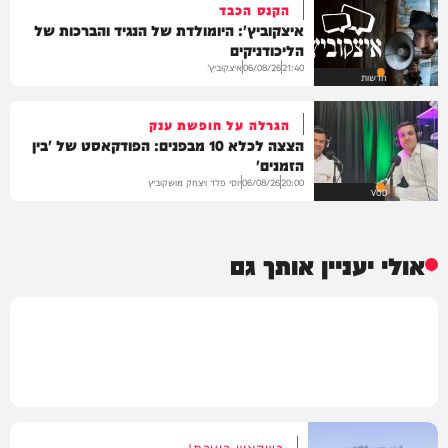
הקנס הכבד
איצקוביץ': היומולדת של הנגיד והברכות של
הליכודניקים
איצקוביץ'
06/08/26
21:40
חדשות
הגרלה על חופשת ענק
הצצה לכלא 10 מבפנים: הפודקאסט של 'בין
הזמנים'
יוסי פלד ויצחק מושקוביץ
06/08/26
20:00
VOD
אולי יעניין אותך גם
כשהאש בוערת!