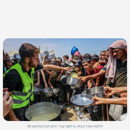
חלוקת אוכל בעזה. צילוםף עבד רחים חטיב/פלאש 90