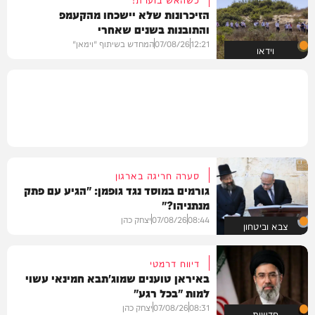
הזיכרונות שלא יישכחו מהקעמפ
והתובנות בשנים שאחרי
12:21
07/08/26
המחדש בשיתוף "וימאן"
וידאו
סערה חריגה בארגון
גורמים במוסד נגד גופמן: "הגיע עם פתק
מנתניהו?"
08:44
07/08/26
יצחק כהן
צבא וביטחון
דיווח דרמטי
באיראן טוענים שמוג'תבא חמינאי עשוי
למות "בכל רגע"
08:31
07/08/26
יצחק כהן
חדשות