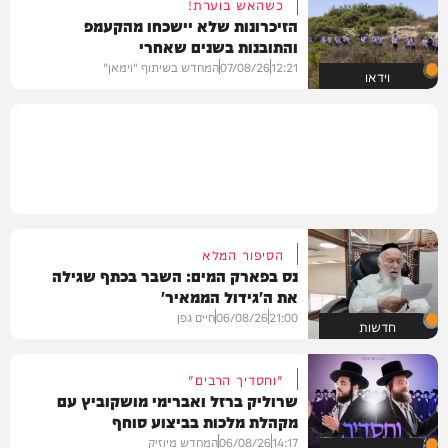
כשהאש בוערת!
הזיכרונות שלא יישכחו מהקעמפ
והתובנות בשנים שאחרי
12:21
07/08/26
המחדש בשיתוף "וימאן"
וידאו
הסיפור המלא
נס בפארק המים: השבר בכתף שגילה
את ה'גידול הממאיר'
21:00
06/08/26
חיים גפן
חדשות
"וחסדיך הרבים"
שרוליק ברזל ואברימי מושקוביץ עם
מקהלת מלכות בביצוע סוחף
14:17
06/08/26
המחדש מיוזיק