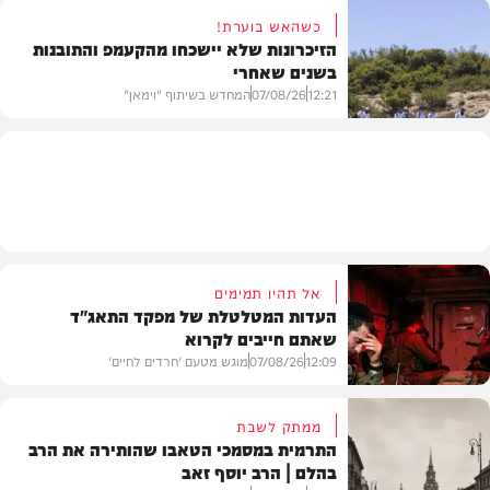
כשהאש בוערת!
הזיכרונות שלא יישכחו מהקעמפ והתובנות
בשנים שאחרי
חרדים
12:21
07/08/26
המחדש בשיתוף "וימאן"
וידאו
אל תהיו תמימים
העדות המטלטלת של מפקד התאג"ד
שאתם חייבים לקרוא
12:09
07/08/26
מוגש מטעם 'חרדים לחיים'
ממתק לשבת
התרמית במסמכי הטאבו שהותירה את הרב
בהלם | הרב יוסף זאב
דעות