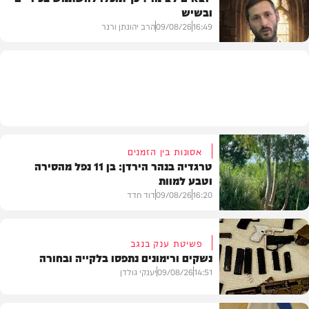
ובשיש
בעולם
16:49
09/08/26
הרב יהונתן ורנר
הלכה
אסונות בין הזמנים
טרגדיה בנהר הירדן: בן 11 נפל מהסירה
וטבע למוות
16:20
09/08/26
דוד חדד
פשיטת ענק בנגב
נשקים ורימונים נתפסו בלקייה ובחורה
בארץ
14:51
09/08/26
יענקי גולדן