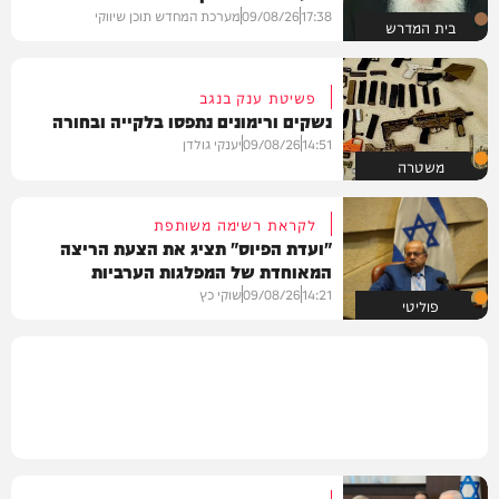
17:38
09/08/26
מערכת המחדש תוכן שיווקי
בית המדרש
פשיטת ענק בנגב
נשקים ורימונים נתפסו בלקייה ובחורה
14:51
09/08/26
יענקי גולדן
משטרה
לקראת רשימה משותפת
"ועדת הפיוס" תציג את הצעת הריצה
המאוחדת של המפלגות הערביות
14:21
09/08/26
שוקי כץ
פוליטי