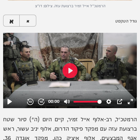
הרמטכ''ל אייל זמיר ברצועת עזה. צילום: דו''צ
א
גודל הטקסט
א
הרמטכ״ל, רב-אלוף אייל זמיר, קיים היום (ה׳) סיור שטח
ברצועת עזה עם מפקד פיקוד הדרום, אלוף יניב עשור, ראש
אגף המבצעים, אלוף איציק כהן, מפקד אוגדה 36,