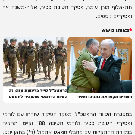
תת-אלוף מורן עומר, מפקד חטיבת כפיר, אלוף-משנה א׳
ומפקדים נוספים.
באותו נושא
הרמטכ"ל סייר ברצועת עזה: זה
השרים תקפו את נתניהו וזמיר
האיום הדרמטי שהעביר לחמאס
במסגרת הסיור, הרמטכ"ל ומפקד הפיקוד שוחחו עם לוחמי
ומפקדי חטיבת כפיר ולוחמי חטיבה 188 וקיימו תחקיר
בנקודת ההתקלות עם מחבלי חמאס אתמול (ד') בחאן יונס.