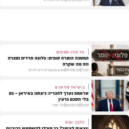
גלריות
אל תהיו תמימים
המסכה הוסרה סופית: פלוגה חרדית נסגרה
וזה מה שקרה
17:20
09/08/26
מוגש מטעם 'חרדים לחיים'
בישראל מודאגים
טראמפ נערך להכריז: ניצחנו באיראן – גם
בלי הסכם גרעין
דעות
16:59
09/08/26
דודי סגל
הלכה יומית
יוצאים לצימר? כך תוכלו להשתמש בכיריים