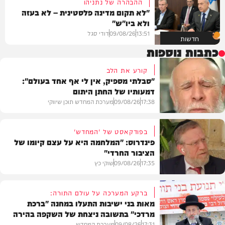
ההבהרה של נתניהו
"לא תקום מדינה פלסטינית – לא בעזה
ולא ביו"ש"
13:51
09/08/26
דודי סגל
חדשות
כתבות נוספות
קורע את הלב
"סבלתי מספיק, אין לי אף אחד בעולם":
דמעותיו של החתן היתום
17:38
09/08/26
מערכת המחדש תוכן שיווקי
בפודקאסט של 'המחדש'
פינדרוס: "המלחמה היא על עצם קיומו של
הציבור החרדי"
בית המדרש
17:35
09/08/26
שוקי כץ
ברקע המערכה על עולם התורה:
מאות בני ישיבות התעלו במחנה "ברכת
מרדכי" בתשובה ניצחת של השקפה בהירה
פוליטי
17:31
09/08/26
מערכת המחדש