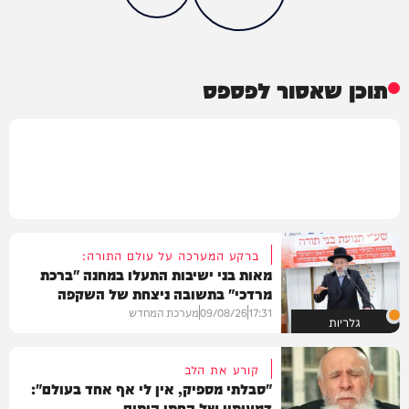
תוכן שאסור לפספס
ברקע המערכה על עולם התורה:
מאות בני ישיבות התעלו במחנה "ברכת
מרדכי" בתשובה ניצחת של השקפה
בהירה
17:31
09/08/26
מערכת המחדש
גלריות
קורע את הלב
"סבלתי מספיק, אין לי אף אחד בעולם":
דמעותיו של החתן היתום