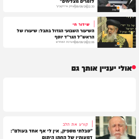
לזמרים מצליחים"
יצחק אייזיקוביץ'
08/08/26
22:30
חדשות
שידור חי
השיעור השבועי הגדול בתבל: שיעורו של
הראש"ל הגר"ד יוסף
מערכת המחדש
08/08/26
22:06
וידאו
אולי יעניין אותך גם
קורע את הלב
"סבלתי מספיק, אין לי אף אחד בעולם":
דמעותיו של החתן היתום