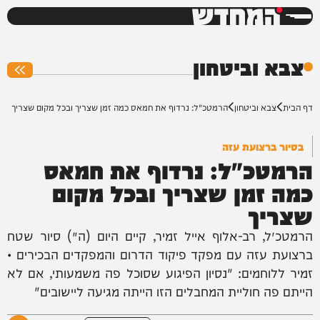
המחדש
0%
צבא וביטחון
דף הבית
צבא וביטחון
הרמטכ"ל: נרדוף את חמאס כמה זמן שצריך ובכל מקום שצריך
בסיור ברצועת עזה
הרמטכ"ל: נרדוף את חמאס
כמה זמן שצריך ובכל מקום
שצריך
הרמטכ״ל, רב-אלוף אייל זמיר, קיים היום (ה׳) סיור שטח
ברצועת עזה עם מפקד פיקוד הדרום והמפקדים הבכירים •
זמיר ללוחמים: "נסיון הפיגוע שסוכל פה משמעותי, אם לא
הייתם פה חוליית המחבלים הזו הייתה מגיעה ליישובים"