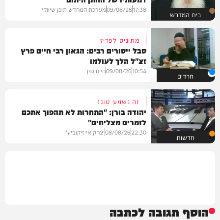
17:38
09/08/26
מערכת המחדש תוכן שיווקי
בית המדרש
מתוניס לפריז
סבל ייסורים רבים: הגאון רבי חיים פרץ
זצ"ל הלך לעולמו
10:54
09/08/26
חיים גפן
חרדים
זה נשמע טוב!
יהודה בורן: "התחרות לא תהפוך אתכם
לזמרים מצליחים"
22:30
08/08/26
יצחק אייזיקוביץ'
חדשות
הוסף תגובה לכתבה