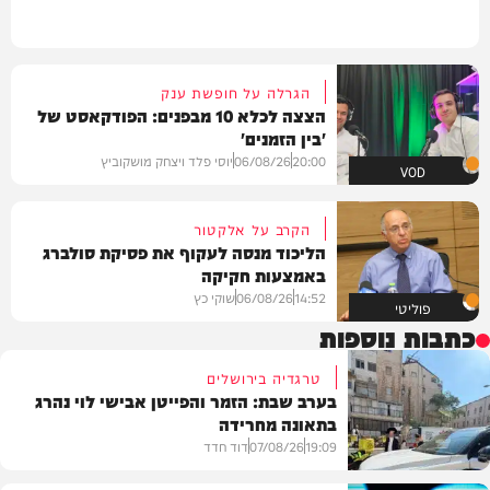
הגרלה על חופשת ענק
הצצה לכלא 10 מבפנים: הפודקאסט של
'בין הזמנים'
20:00
06/08/26
יוסי פלד ויצחק מושקוביץ
VOD
הקרב על אלקטור
הליכוד מנסה לעקוף את פסיקת סולברג
באמצעות חקיקה
14:52
06/08/26
שוקי כץ
פוליטי
כתבות נוספות
טרגדיה בירושלים
בערב שבת: הזמר והפייטן אבישי לוי נהרג
בתאונה מחרידה
19:09
07/08/26
דוד חדד