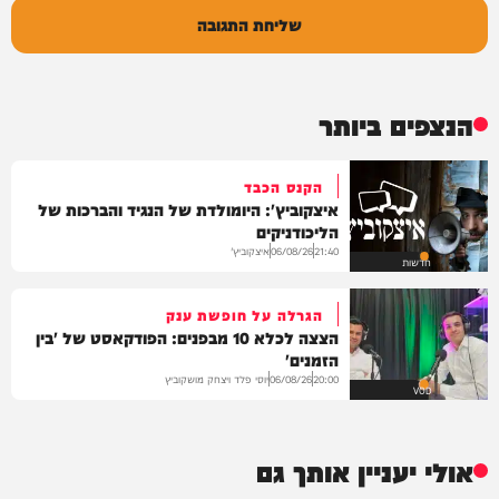
שליחת התגובה
הנצפים ביותר
הקנס הכבד
איצקוביץ': היומולדת של הנגיד והברכות של
הליכודניקים
איצקוביץ'
06/08/26
21:40
חדשות
הגרלה על חופשת ענק
הצצה לכלא 10 מבפנים: הפודקאסט של 'בין
הזמנים'
יוסי פלד ויצחק מושקוביץ
06/08/26
20:00
VOD
אולי יעניין אותך גם