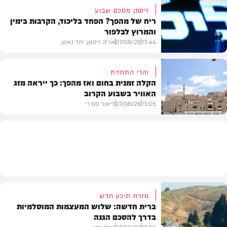
זיסמן מסכם שבוע
ריח של מהפך? הפחד בליכוד, הקרבות בימין
והמרוץ לבלפור
בארץ
13:44
07/08/26
אריה זיסמן, יתד נאמן
והרי התחזית
הקלה זמנית בחום ואז מהפך: כך ייראה מזג
האוויר בשבוע הקרוב
פוליטי
13:05
07/08/26
ליאור סודרי
מזג האוויר
מזרח תיכון חדש
ברית חדשה: שלוש המעצמות המוסלמיות
בדרך להסכם הגנה
13:02
07/08/26
יצחק כהן