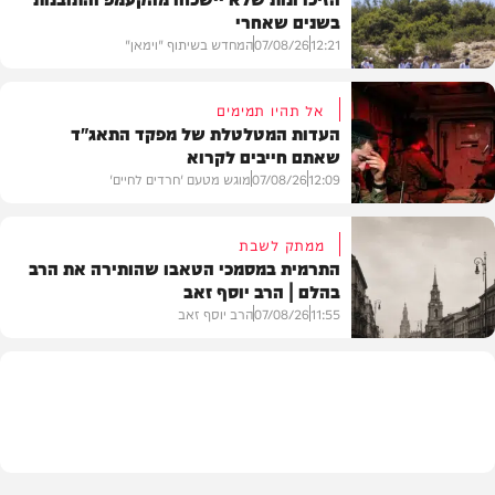
בשנים שאחרי
12:21
07/08/26
המחדש בשיתוף "וימאן"
אל תהיו תמימים
העדות המטלטלת של מפקד התאג"ד
שאתם חייבים לקרוא
וידאו
12:09
07/08/26
מוגש מטעם 'חרדים לחיים'
ממתק לשבת
התרמית במסמכי הטאבו שהותירה את הרב
בהלם | הרב יוסף זאב
דעות
11:55
07/08/26
הרב יוסף זאב
בית המדרש