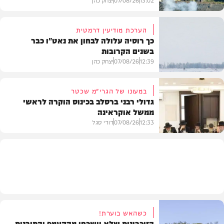
הערכת מודיעין דרמטית
כך רוסיה עלולה לבחון את נאט"ו כבר
בשנים הקרובות
בעולם
12:39
07/08/26
יצחק כהן
במעונו של הגרי"מ שכטר
גדולי רבני ברסלב בכינוס הוקרה לראשי
ממשל אוקראינה
בעולם
12:33
07/08/26
דודי סגל
חרדים
כשהאש בוערת!
הזיכרונות שלא יישכחו מהקעמפ והתובנות