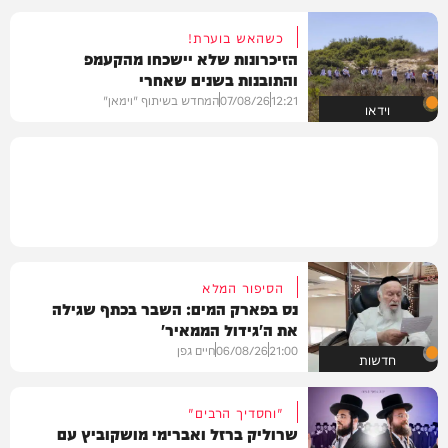
כשהאש בוערת!
הזיכרונות שלא יישכחו מהקעמפ
והתובנות בשנים שאחרי
12:21
07/08/26
המחדש בשיתוף "וימאן"
וידאו
הסיפור המלא
נס בפארק המים: השבר בכתף שגילה
את ה'גידול הממאיר'
21:00
06/08/26
חיים גפן
חדשות
"וחסדיך הרבים"
שרוליק ברזל ואברימי מושקוביץ עם