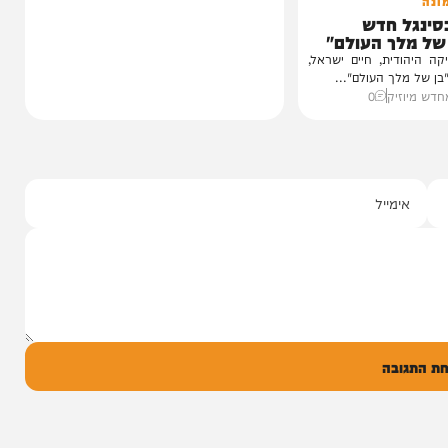
 חדש
ך העולם"
ית, חיים ישראל,
 העולם"...
יק
0
ל