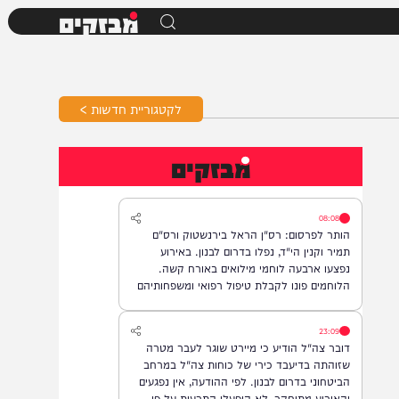
מבזקים
לקטגוריית חדשות >
מבזקים
08:08
הותר לפרסום: רס"ן הראל בירנשטוק ורס"ם
תמיר וקנין הי"ד, נפלו בדרום לבנון. באירוע
נפצעו ארבעה לוחמי מילואים באורח קשה.
הלוחמים פונו לקבלת טיפול רפואי ומשפחותיהם
עודכנו.
23:09
דובר צה"ל הודיע כי מיירט שוגר לעבר מטרה
שזוהתה בדיעבד כירי של כוחות צה"ל במרחב