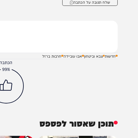
חיסול מותיר את הנהגת חמאס מצומצמת עוד יותר. אבו עובייד
הצבאיים המקוריים של חמאס 
ל-חדאד, מפקד חטיבת העיר עזה, וראאד סעד, ראש אגף המב
שלח תגובה על הכתבה
חדשות
צבא וביטחון
אבו עוביידה
חרבות ברזל
הכתבה עניינה א
99%