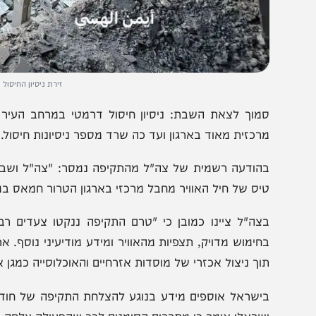
זירת ניסיון החיסול של דובר 
מוך לצאת השבת: ניסיון חיסול דרמטי במרחב העיר עזה, 
רכזית מאוד בארגון ועד כה שרד מספר ניסיונות חיסול.
הודעה רשמית של צה"ל מהתקיפה נמסר: "צה"ל ושב"כ בהובל
יס של חיל האוויר מחבל מרכזי בארגון הטרור חמאס במרחב ה
צה"ל ציינו כמובן כי "טרם התקיפה ננקטו צעדים רבים כד
חימוש מדויק, תצפיות מהאוויר ומידע מודיעיני נוסף. ארגוני ה
וך ניצול אכזרי של מוסדות אזרחיים והאוכלוסייה כמגן אנושי לפ