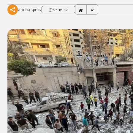
יומים בנוגע לגורל החטופים
א
שיתוף הכתבה
א
אין תגובות