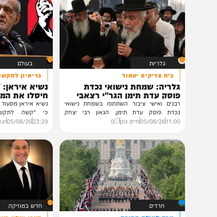
תוכן שאסור לפספס
גלריות
בעולם
בית צדיקים יעמוד
בריאיון לתקשורת הממ
גלריה: שמחת נישואי נכדת
נשיא איראן: "לא מב
פוסק עדת תימן הגר"י רצאבי
חיסלו את המנהיג הע
רבנים ואישי ציבור השתתפו בשמחת נישואי
נשיא איראן מסעוד פזשכיאן מ
נכדת פוסק עדת תימן, הגאון רבי יצחק
כי "קשה לתקשר" עם המ
רצאבי,...
מוג'תבא...
11:00
05/08/26
חיים גפן
0
23:29
05/08/26
יצחק כהן
0