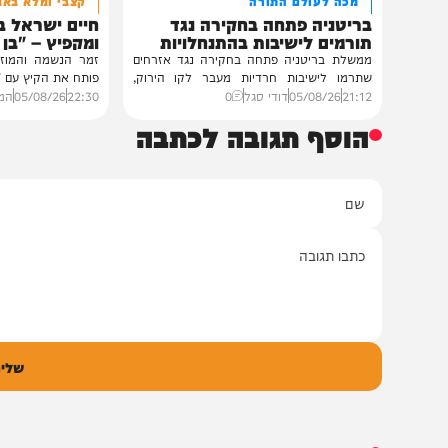
חרדים
חדש במוזיקה
מכה לעולם התורה
קצבי ומלא באמונה
בריטניה פתחה בחקירה נגד
חיים ישראל בסינגל
תורמים לישיבות בהתנחלויות
ומקפיץ – "בן של מל
ממשלת בריטניה פתחה בחקירה נגד אזרחים
זמר הנשמה והמוזיקה היהוד
שתרמו לישיבות חרדיות מעבר לקו הירוק,
פותח את הקיץ עם "בן של מלך
בעקבות מדיניותה...
21:12
05/08/26
דודי סגל
0
22:30
05/08/26
המחדש מיוז
הוסף תגובה לכתבה
ם
אימיי
גובה