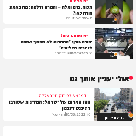
זה מדהים
תפוח, מים ומלח – והנורה נדלקת: מה באמת
קורה כאן?
מ. רובן
10/08/26
14:21
וידאו
זה נשמע טוב!
יהודה בורן: "התחרות לא תהפוך אתכם
לזמרים מצליחים"
יצחק אייזיקוביץ'
08/08/26
22:30
חדשות
אולי יעניין אותך גם
המבצע לפירוק חיזבאללה
הקו האדום של ישראל: המדינות שסורבו
להיכנס ללבנון
22:40
10/08/26
דודי סגל
צבא וביטחון