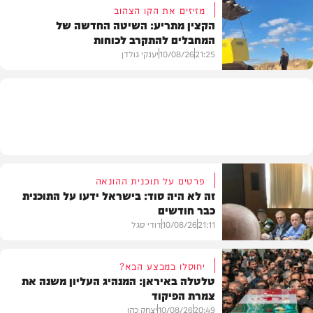
מזיזים את הקו הצהוב
הקצין מתריע: השיטה החדשה של
המחבלים להתקרב לכוחות
חדשות
21:25
10/08/26
יענקי גולדן
צבא וביטחון
פרטים על תוכנית ההונאה
זה לא היה סוד: בישראל ידעו על התוכנית
כבר חודשים
21:11
10/08/26
דודי סגל
יחוסלו במבצע הבא?
טלטלה באיראן: המנהיג העליון משנה את
צמרת הפיקוד
צבא וביטחון
20:49
10/08/26
יצחק כהן