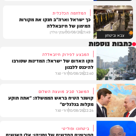
המלחמה הכלכלית
כך ישראל וארה"ב חנקו את מקורות
המימון של חיזבאללה
21:49
10/08/26
יענקי גולדן
צבא וביטחון
כתבות נוספות
המבצע לפירוק חיזבאללה
הקו האדום של ישראל: המדינות שסורבו
להיכנס ללבנון
22:40
10/08/26
דודי סגל
המשבר סביב מועצת השלום
קושנר הטיח בראש הממשלה: "אתה תוקע
מקלות בגלגלים"
צבא וביטחון
22:24
10/08/26
דודי סגל
ביטחונו ופוליטי
הפורומים החדשים של נתניהו: אלו האנשים