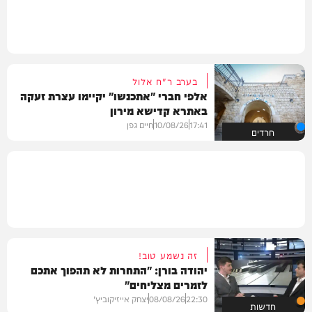
בערב ר"ח אלול
אלפי חברי "אתכנשו" יקיימו עצרת זעקה
באתרא קדישא מירון
17:41
10/08/26
חיים גפן
חרדים
זה נשמע טוב!
יהודה בורן: "התחרות לא תהפוך אתכם
לזמרים מצליחים"
22:30
08/08/26
יצחק אייזיקוביץ'
חדשות