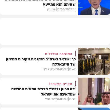
שאיתם הוא מתייעץ
מדיני
22:11
10/08/26
שוקי כץ
פוליטי
המלחמה הכלכלית
כך ישראל וארה"ב חנקו את מקורות המימון
של חיזבאללה
21:49
10/08/26
יענקי גולדן
מצרים תצטרף?
"זה מכוון נגדנו": הברית הסונית החדשה
שמדאיגה את ישראל
צבא וביטחון
21:39
10/08/26
דודי סגל