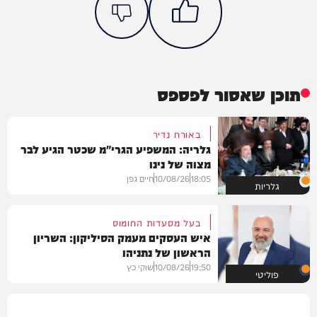
תוכן שאסור לפספס
באורח נדיר
גלריה: המשפיע הגרי"מ שכטר הגיע לבר
מצוה של נינו
18:05
10/08/26
חיים גפן
גלריות
בעל מסעדות החומוס
איש העסקים מעמק הסיליקון: השריון
הראשון של נתניהו
19:50
10/08/26
שוקי כץ
פוליטי