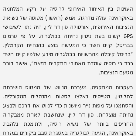
העוינות בין האיחוד האירופי לרוסיה על רקע המלחמה
באוקראינה עולה מדרגה. אמש (ראשון) מטוסה של נשיאת
הנציבות האירופית, אורסולה פון דר ליין, היה נתון לשיבושי
GPS קשים בעת ניסיון נחיתה בבולגריה. על פי גורמים
בבריסל, קיים חשד כי המעשה בוצע בהנחיית הקרמלין.
"בריסל קיבלה מהרשויות בבולגריה מידע שלפיו קיים חשד
כבד כי רוסיה עומדת מאחורי התקרית הזאת", אישר דובר
מטעם הנציבות.
בעקבות המתקפה, מערכת הניווט של המטוס הושבתה
לחלוטין. הטייסים נאלצו לסטות מהנהלים המקובלים,
והסתמכו על מפות נייר מיושנות כדי לנווט את דרכם ולבצע
נחיתה מוצלחת. פון דר ליין, שנחשבת לאחת ממבקריה
החריפים ביותר של נשיא רוסיה, ולתומכת נלהבת
באוקראינה, הגיעה לבולגריה במסגרת סבב ביקורים במזרח