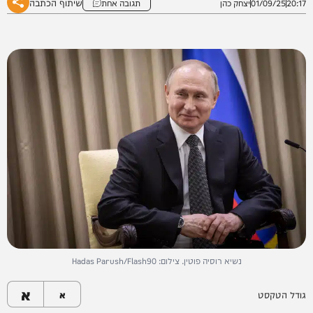
שיתוף הכתבה
20:17
01/09/25
יצחק כהן
תגובה אחת
נשיא רוסיה פוטין. צילום: Hadas Parush/Flash90
א
גודל הטקסט
א