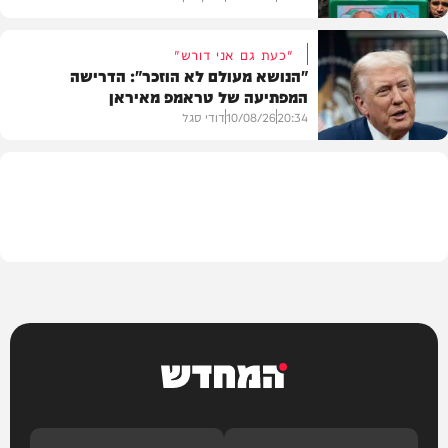
"כעת גם אני דורש"
"הנושא מעולם לא הוזכר": הדרישה
המפתיעה של טראמפ מאיראן
בעולם
20:34
10/08/26
דודי סגל
צבא וביטחון
המחדש