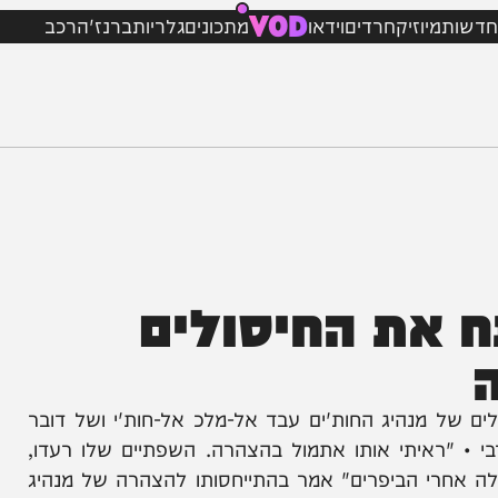
VOD
מיוזיק
חרדים
וידאו
מתכונים
גלריות
ברנז'ה
רכב
את החיסולים
 מנהיג החות'ים עבד אל-מלכ אל-חות'י ושל דובר
ראיתי אותו אתמול בהצהרה. השפתיים שלו רעדו,