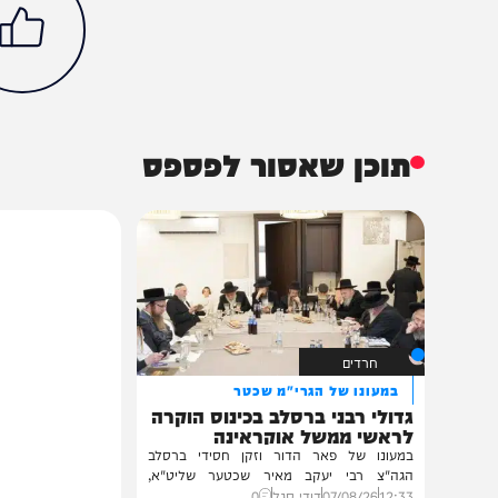
חדשות
צבא וביטחון
אבו עוביידה
בד אל-מלכ אל-חות'י
החות'ים
חמאס
תימן
הכתבה עניינה א
98%
תוכן שאסור לפספס