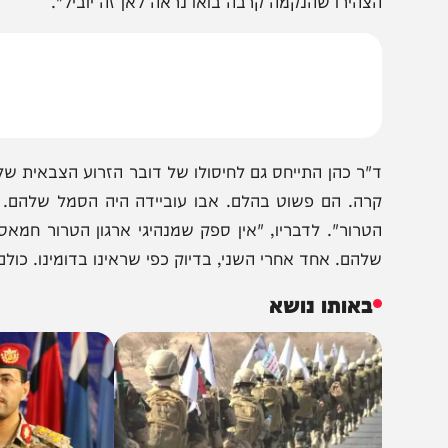
אוד. הזכיר לנו את נסראללה אחרי הביפרים". המזרחן הדגי
בלחץ. אף פעם ל
צהירו שהנקמה קרבה בואו נראה לאן זה יוביל".
"ר כהן התייחס גם לחיסולו של דובר הזרוע הצבאית של חמאס
רה. הם פשוט בהלם. אבו עוביידה היה הסמל שלהם. הסמל. 
טרור". לדבריו, "אין ספק שמנהיגי ארגון הטרור חמאס בלח
להם. אחד אחרי השני, בדיוק כפי שראינו בדומינו. כולם חוששי
באותו נושא