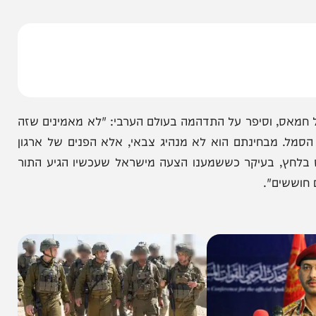
ש כי חות'י נמצא תחת לחץ עצום, ואמר: "הוא באמת
א ראיתי אותו ככה. נהרגו להם כ-40 איש, כולם ממשלה, דוברים, מלווים, ראש הממשלה כמובן. הם
, וסיפר על התדהמה בעולם הערבי: "לא מאמינים שזה
מבחינתם הוא לא מנהיג צבאי, אלא הפנים של ארגון
ץ, בעיקר כששמענו הצעה מישראל שעכשיו הגיע התור
ם".