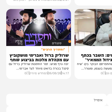
וידאו
כשהאש בוערת!
הזיכרונות שלא יישכחו מהקעמפ
והתובנות בשנים שאחרי
במשך שנים הוא היה מלא בגעגוע לקעמפ שבו
השתתף במשך שנים. הוא זכר איפה...
12:21
07/08/26
המחדש בשיתוף "וימאן"
0
סינגלים
"וחסדיך הרבים"
שבר בכתף
שרוליק ברזל ואברימי מושקוביץ
ממאיר'
עם מקהלת מלכות בביצוע סוחף
הבוקר בקו 'שיח
יונה גרף מגיש: זמר החתונות שרוליק ברזל עם
מו, ומעורר...
סינגל בכורה בדואט מיוחד לצד אברימי...