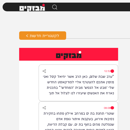
מבזקים
לקטגוריית חדשות >
מבזקים
12:52
*ערב שבת שלום, כאן הרב אשר יחיאל קסל ואני
מזמין אתכם להצטרף אליי לפודקאסט החדש
שלי 'מבט אל הנפש' מבית 'המחדש'* בתכנית
נארח את האנשים שיעזרו לנו לצלול אל תוך
נבכי הנפש, לגלות את הסודות ואת כל מה
שטמון בה. *והשבוע: היועץ ואיש החינוך, הרב
08:08
נח פלאי*. מתי? *תכנית הבכורה תשודר אי"ה
שוטרי תחנת בת ים במרחב איילון פתחו בחקירת
במוצ"ש, בשעה 22:00* *חפשו בגוגל: המחדש*
נסיבות אירוע, בעקבות איתור גופת אדם
ובואו לצפות בנו!