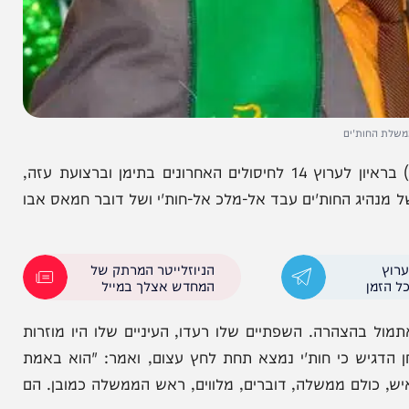
'ים
המזרחן והחוקר הבכיר ד"ר אדי כהן התייחס היום (שני) בראיון לערוץ 14 לחיסולים האחרונים בתימן וברצועת עזה,
יג החות'ים עבד אל-מלכ אל-חות'י ושל דובר חמאס אבו
הניוזלייטר המרתק של
המחדש אצלך במייל
הצהרה. השפתיים שלו רעדו, העיניים שלו היו מוזרות