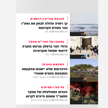
21:32
בין הזמנים: שלושה בחורי ישיבות חולצו
מהכינרת לאחר שנסחפו לעומק האגם, בחוף
בלתי מוכרז כשהם על גבי אביזר ציפה.
הערכת מודיעין דרמטית
כך רוסיה עלולה לבחון את נאט"ו
21:31
כבר בשנים הקרובות
בני ברק: חובשים ופראמדיקים של ארגון הצלה
12:39
07/08/26
יצחק כהן
בעולם
מבצעים פעולות החייאה על תינוק כבן שנה וחצי
לאחר שנחנק משקית.
במעונו של הגרי"מ שכטר
גדולי רבני ברסלב בכינוס הוקרה
לראשי ממשל אוקראינה
12:33
07/08/26
דודי סגל
חרדים
19:03
בד"ה: נקבע מותה של הפעוטה שטבעה בבריכה
כשהאש בוערת!
באשקלון
הזיכרונות שלא יישכחו מהקעמפ
והתובנות בשנים שאחרי
12:21
07/08/26
המחדש בשיתוף "וימאן"
וידאו
אל תהיו תמימים
18:06