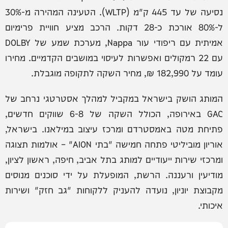
נסיעה של עד 445 ק"מ (WLTP). הטעינה המהירה מ-30%
ל-80% אורכת כ-28 דקות. הרכב מציע חוויית פרימיום
אמיתית עם ריפודי עור Nappa, מערכת שמע של DOLBY
עם 22 רמקולים ואפשרות לעיסוי במושבים הקדמיים. מחירו
עומד על 182,990 ₪, מחיר השקה לתקופה מוגבלת.
המותג הושק בישראל במקביל למהלך אסטרטגי נרחב של
GAC באירופה, הכולל השקה של 6-8 שווקים חדשים,
פתיחת מטה באמסטרדם ומרכז עיצוב במילאנו. בישראל,
אוריון מוביליטי פתחה חמישה "בתי AION" – אולמות תצוגה
ומרכזי שירות ייעודיים למותג בתל אביב, חיפה, ראשון לציון,
מודיעין ורעננה. הרשת, המופעלת על ידי סוכנים מנוסים
מקבוצת יוניון, נועדה להעניק ללקוחות "גב חזק" ושירות
איכותי.