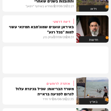
והתובנות בשנים שאחרי
12:21
07/08/26
המחדש בשיתוף "וימאן"
וידאו
דיווח דרמטי
באיראן טוענים שמוג'תבא חמינאי עשוי
למות "בכל רגע"
08:31
07/08/26
יצחק כהן
חדשות
אזהרה לרוחצים
משרד הבריאות: טפיל בכינרת עלול
לגרום לפגיעה בראייה
22:35
06/08/26
דוד חדד
בארץ