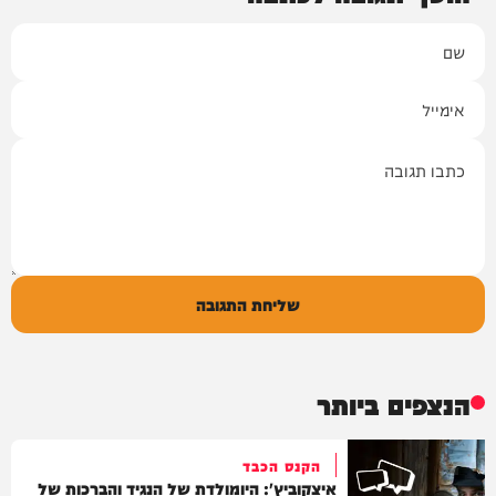
שם
אימייל
תגובה
שליחת התגובה
הנצפים ביותר
הקנס הכבד
איצקוביץ': היומולדת של הנגיד והברכות של