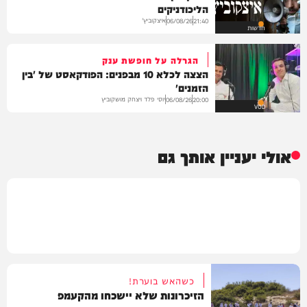
הליכודניקים
איצקוביץ'
06/08/26
21:40
חדשות
הגרלה על חופשת ענק
הצצה לכלא 10 מבפנים: הפודקאסט של 'בין
הזמנים'
יוסי פלד ויצחק מושקוביץ
06/08/26
20:00
VOD
אולי יעניין אותך גם
כשהאש בוערת!
הזיכרונות שלא יישכחו מהקעמפ