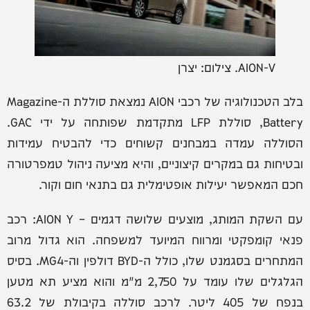
AION-V. צילום: יצרן
בלב הטכנולוגיה של רכבי AION נמצאת סוללת ה-Magazine
Battery, סוללת LFP מתקדמת שפותחה על ידי GAC.
הסוללה עמדה במבחנים קשוחים כדי להבטיח עמידות
ובטיחות גם במקרים קיצוניים, והיא מציעה ניהול טמפרטורה
חכם המאפשר יעילות אופטימלית גם בתנאי חום וקור.
עם השקת המותג, מוצעים שלושה דגמים – AION Y: רכב
פנאי קומפקטי ומרווח המיועד למשפחה. הוא גדול מרוב
המתחרים בסגמנט שלו, כולל ה-BYD דולפין וה-MG4. בסיס
הגלגלים שלו עומד על 2,750 מ"מ והוא מציע תא מטען
בנפח של 405 ליטר. לרכב סוללה בקיבולת של 63.2