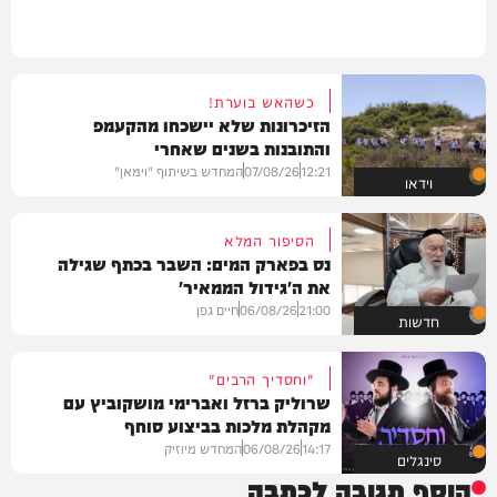
כשהאש בוערת!
הזיכרונות שלא יישכחו מהקעמפ
והתובנות בשנים שאחרי
12:21
07/08/26
המחדש בשיתוף "וימאן"
וידאו
הסיפור המלא
נס בפארק המים: השבר בכתף שגילה
את ה'גידול הממאיר'
21:00
06/08/26
חיים גפן
חדשות
"וחסדיך הרבים"
שרוליק ברזל ואברימי מושקוביץ עם
מקהלת מלכות בביצוע סוחף
14:17
06/08/26
המחדש מיוזיק
סינגלים
הוסף תגובה לכתבה