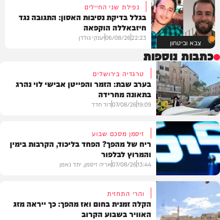
נפילת שני החיילים
בגלל בדיקת נסיבות האסון: התגובה נגד
חיזבאללה הוקפאה
22:23
06/08/26
יענקי גולדן
צבא וביטחון
כתבות נוספות
טרגדיה בירושלים
בערב שבת: הזמר והפייטן אבישי לוי נהרג
בתאונה מחרידה
19:09
07/08/26
דוד חדד
זיסמן מסכם שבוע
ריח של מהפך? הפחד בליכוד, הקרבות בימין
והמרוץ לבלפור
בארץ
13:44
07/08/26
אריה זיסמן, יתד נאמן
והרי התחזית
הקלה זמנית בחום ואז מהפך: כך ייראה מזג
האוויר בשבוע הקרוב
פוליטי