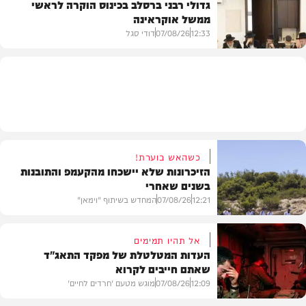
גדולי רבני ברסלב בכינוס הוקרה לראשי
ממשל אוקראינה
בעולם
12:33
07/08/26
דודי סגל
חרדים
כשהאש בוערת!
הזיכרונות שלא יישכחו מהקעמפ והתובנות
בשנים שאחרי
12:21
07/08/26
המחדש בשיתוף "וימאן"
אל תהיו תמימים
העדות המטלטלת של מפקד התאג"ד
שאתם חייבים לקרוא
וידאו
12:09
07/08/26
מוגש מטעם 'חרדים לחיים'