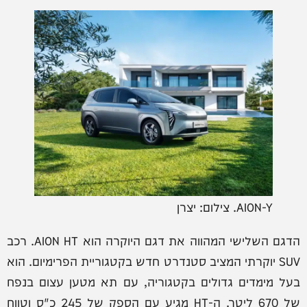
AION-Y. צילום: יצרן
הדגם השלישי המהווה את דגם היוקרה הוא AION HT. רכב
SUV יוקרתי המציב סטנדרט חדש בקטגוריית הפרימיום. הוא
בעל מימדים גדולים בקטגוריה, עם תא מטען עצום בנפח
של 670 ליטר. ה-HT מגיע עם הספק של 245 כ"ס וטווח