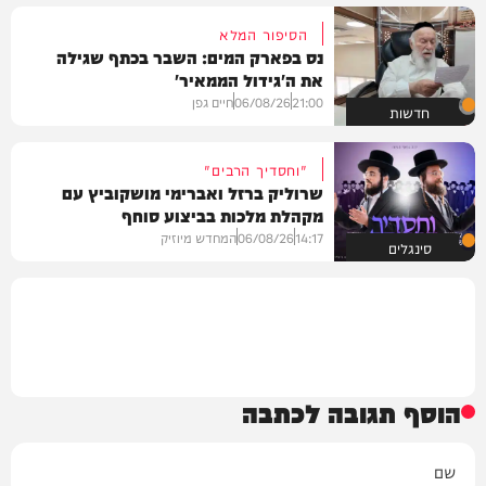
הסיפור המלא
נס בפארק המים: השבר בכתף שגילה
את ה'גידול הממאיר'
21:00
06/08/26
חיים גפן
חדשות
"וחסדיך הרבים"
שרוליק ברזל ואברימי מושקוביץ עם
מקהלת מלכות בביצוע סוחף
14:17
06/08/26
המחדש מיוזיק
סינגלים
הוסף תגובה לכתבה
שם