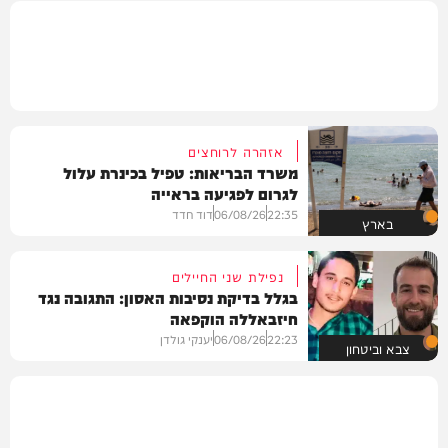
אזהרה לרוחצים
משרד הבריאות: טפיל בכינרת עלול
לגרום לפגיעה בראייה
22:35
06/08/26
דוד חדד
בארץ
נפילת שני החיילים
בגלל בדיקת נסיבות האסון: התגובה נגד
חיזבאללה הוקפאה
22:23
06/08/26
יענקי גולדן
צבא וביטחון