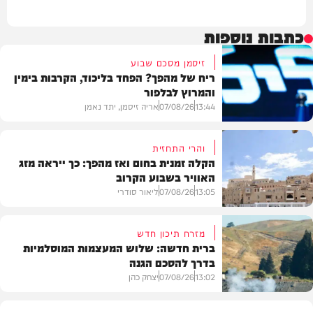
כתבות נוספות
זיסמן מסכם שבוע
ריח של מהפך? הפחד בליכוד, הקרבות בימין
והמרוץ לבלפור
13:44
07/08/26
אריה זיסמן, יתד נאמן
והרי התחזית
הקלה זמנית בחום ואז מהפך: כך ייראה מזג
האוויר בשבוע הקרוב
פוליטי
13:05
07/08/26
ליאור סודרי
מזרח תיכון חדש
ברית חדשה: שלוש המעצמות המוסלמיות
בדרך להסכם הגנה
מזג האוויר
13:02
07/08/26
יצחק כהן