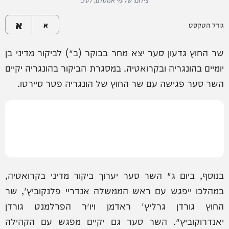
א
גודל הטקסט
א
שר החוץ גדעון סער יצא מחר בבוקר (ב׳) לביקור מדיני בן
יומיים בהונגריה ובקרואטיה. במסגרת הביקור בהונגריה יקיים
השר סער פגישה עם שר החוץ של הונגריה פטר סיירטו.
בנוסף, ביום ג׳ השר סער יערוך ביקור מדיני בקרואטיה,
במהלכו ייפגש עם ראש הממשלה אנדריי פלנקוביץ', שר
החוץ גורדן גרליץ' ראדמן ויו״ר הפרלמנט גורדן
יאנדרוקוביץ׳. השר סער גם יקיים מפגש עם הקהילה