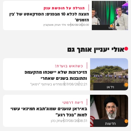
הגרלה על חופשת ענק
הצצה לכלא 10 מבפנים: הפודקאסט של 'בין
הזמנים'
יוסי פלד ויצחק מושקוביץ
06/08/26
20:00
VOD
אולי יעניין אותך גם
כשהאש בוערת!
הזיכרונות שלא יישכחו מהקעמפ
והתובנות בשנים שאחרי
12:21
07/08/26
המחדש בשיתוף "וימאן"
וידאו
דיווח דרמטי
באיראן טוענים שמוג'תבא חמינאי עשוי
למות "בכל רגע"
08:31
07/08/26
יצחק כהן
חדשות