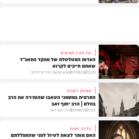
וידאו
אל תהיו תמימים
העדות המטלטלת של מפקד התאג"ד
שאתם חייבים לקרוא
12:09
07/08/26
מוגש מטעם 'חרדים לחיים'
ממתק לשבת
התרמית במסמכי הטאבו שהותירה את הרב
בהלם | הרב יוסף זאב
דעות
11:55
07/08/26
הרב יוסף זאב
הלכה יומית
האם מותר לצאת לטיול לפני שהתפללתם