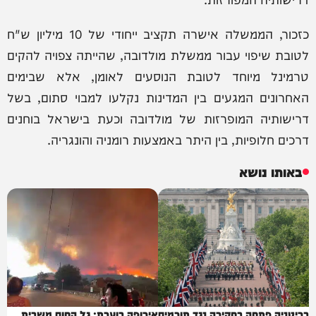
כזכור, הממשלה אישרה תקציב ייחודי של 10 מיליון ש"ח
לטובת שיפוי עבור ממשלת מולדובה, שהייתה צפויה להקים
טרמינל מיוחד לטובת הנוסעים לאומן, אלא שבימים
האחרונים המגעים בין המדינות נקלעו למבוי סתום, בשל
דרישותיה המופרזות של מולדובה וכעת בישראל בוחנים
דרכים חלופיות, בין היתר באמצעות רומניה והונגריה.
באותו נושא
בריטניה פתחה בחקירה נגד תורמים
אירופה בוערת: גל החום משבית