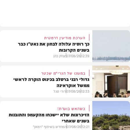
בעולם
הערכת מודיעין דרמטית
כך רוסיה עלולה לבחון את נאט"ו כבר
בשנים הקרובות
12:39
07/08/26
יצחק כהן
במעונו של הגרי"מ שכטר
גדולי רבני ברסלב בכינוס הוקרה לראשי
ממשל אוקראינה
בעולם
12:33
07/08/26
דודי סגל
כשהאש בוערת!
הזיכרונות שלא יישכחו מהקעמפ והתובנות
בשנים שאחרי
חרדים
12:21
07/08/26
המחדש בשיתוף "וימאן"