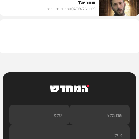
שחרית?
בית המדרש
11:09
07/08/26
הרב יהונתן ורנר
הלכה
המחדש