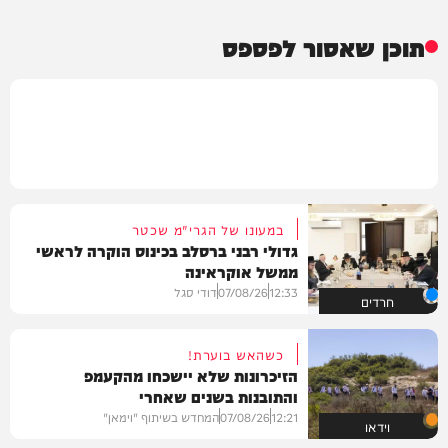
תוכן שאסור לפספס
במעונו של הגרי"מ שכטר
גדולי רבני ברסלב בכינוס הוקרה לראשי
ממשל אוקראינה
12:33
07/08/26
דודי סגל
חרדים
כשהאש בוערת!
הזיכרונות שלא יישכחו מהקעמפ
והתובנות בשנים שאחרי
12:21
07/08/26
המחדש בשיתוף "וימאן"
וידאו