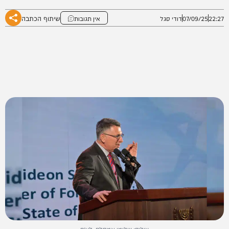
שיתוף הכתבה
22:27
07/09/25
דודי סגל
אין תגובות
צילום: שלומי אמסלם, לע״ם