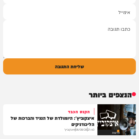
אימייל
תגובה
שליחת התגובה
הנצפים ביותר
הקנס הכבד
איצקוביץ': היומולדת של הנגיד והברכות של
הליכודניקים
איצקוביץ'
06/08/26
21:40
חדשות