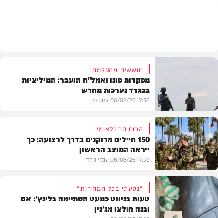
בעולם
חוששים מהסלמה
מפקדות פונו ואמל"ח הועבר: המיליציות
בבגדד נערכות מחדש
17:56
06/08/26
יצחק כהן
הכוח הבינלאומי
150 חיילים מרוקנים בדרך לרצועה: כך
ייראה המוצב הראשון
בעולם
17:39
06/08/26
יענקי גולדן
"נסעתי בכל המהירות"
טעות בניווט כמעט הסתיימה בלינץ': אם
ובנה חולצו מג'נין
צבא וביטחון