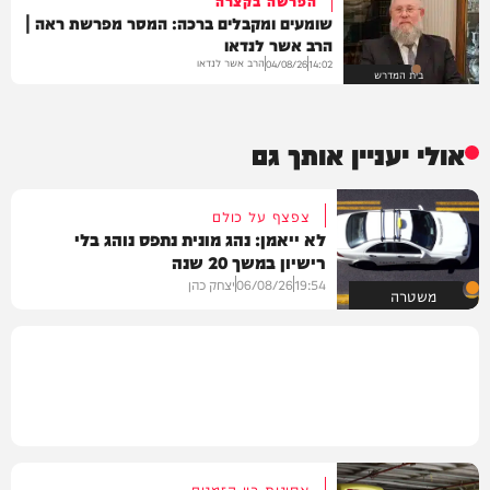
שומעים ומקבלים ברכה: המסר מפרשת ראה |
הרב אשר לנדאו
הרב אשר לנדאו
04/08/26
14:02
בית המדרש
אולי יעניין אותך גם
צפצף על כולם
לא ייאמן: נהג מונית נתפס נוהג בלי
רישיון במשך 20 שנה
19:54
06/08/26
יצחק כהן
משטרה
אסונות בין הזמנים