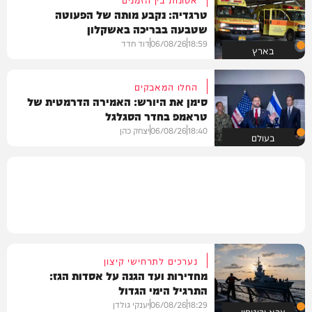
טרגדיה: נקבע מותה של הפעוטה
שטבעה בבריכה באשקלון
18:59
06/08/26
דוד חדד
בארץ
החלו המאבקים
סימן את היורש: האמירה הדרמטית של
טראמפ בחדר הסגלגל
18:40
06/08/26
יצחק כהן
בעולם
נערכים לתרחישי קיצון
מחדירות ועד הגנה על אסדות הגז:
התרגיל הימי הגדול
18:29
06/08/26
יענקי גולדן
צבא וביטחון