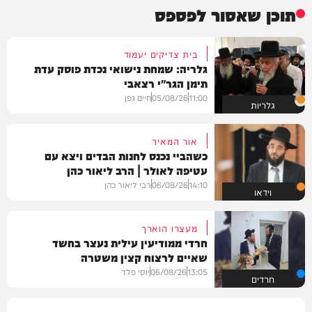
תוכן שאסור לפספס
בית צדיקים יעמוד
גלריה: שמחת נישואי נכדת פוסק עדת
תימן הגר"י רצאבי
11:00
05/08/26
חיים גפן
גלריות
אור המאיר
כשהביי נכנס לחנות הבדים ויצא עם
עטיפה לאולר | הרב ליאור כהן
14:10
06/08/26
רבי ליאור כהן
וידאו
מעצרו הוארך
חרדי ממודיעין עילית נעצר בחשד
שאיים לרצוח קצין משטרה
13:05
06/08/26
יוסי פלד
חרדים