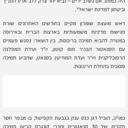
היה כמותו. אם נשלב ידיים – נביא יחד צדק ללב ארץ התנ"ך
וביטחון למדינת ישראל".
ראש מועצת שומרון מקיים בחודשים האחרונים שורת
פגישות מדיניות משמעותיות בארצות הברית ובאירופה
במטרה להביא תמיכה בריבונות. בין השאר: נפגש פעמיים
עם הסנאטור הבכיר תום קוטון, יו"ר ועידת המפלגה
הרפובליקנית ויו"ר ועדת המודיעין בסנאט, שהביע תמיכה
פומבית בהחלת הריבונות.
כמו"כ, הוביל דגן כנס ענק בגבעת הקפיטול, בו מבפר חסר
תקדים של 30 סנאטורים וחברי קונגרס הביעו תמיכה