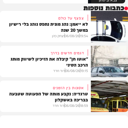
כתבות נוספות
צפצף על כולם
לא ייאמן: נהג מונית נתפס נוהג בלי רישיון
במשך 20 שנה
19:54
06/08/26
יצחק כהן
דגמים חדשים בדרך
"אוטו חן" קיבלה את הזיכיון לשיווק מותג
הרכב הסיני
משטרה
19:15
06/08/26
דוד חדד
אסונות בין הזמנים
טרגדיה: נקבע מותה של הפעוטה שטבעה
בבריכה באשקלון
רכב
18:59
06/08/26
דוד חדד