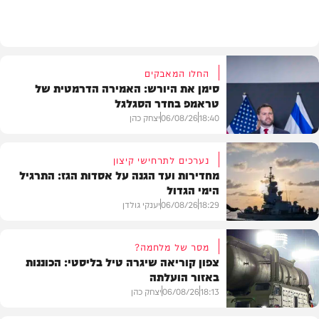
בארץ
החלו המאבקים
סימן את היורש: האמירה הדרמטית של
טראמפ בחדר הסגלגל
18:40
06/08/26
יצחק כהן
נערכים לתרחישי קיצון
מחדירות ועד הגנה על אסדות הגז: התרגיל
הימי הגדול
בעולם
18:29
06/08/26
יענקי גולדן
מסר של מלחמה?
צפון קוריאה שיגרה טיל בליסטי: הכוננות
באזור הועלתה
צבא וביטחון
18:13
06/08/26
יצחק כהן