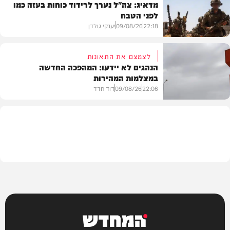
מדאיג: צה"ל נערך לרידוד כוחות בעזה כמו
לפני הטבח
חרדים
22:18
09/08/26
יענקי גולדן
לצמצם את התאונות
הנהגים לא יידעו: המהפכה החדשה
במצלמות המהירות
צבא וביטחון
22:06
09/08/26
דוד חדד
משטרה
המחדש