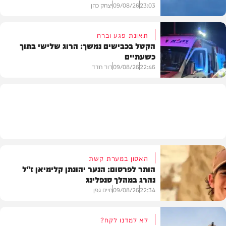
23:03
09/08/26
יצחק כהן
תאונת פגע וברח
הקטל בכבישים נמשך: הרוג שלישי בתוך
כשעתיים
וידאו
22:46
09/08/26
דוד חדד
בארץ
האסון במערת קשת
הותר לפרסום: הנער יהונתן קלימיאן ז"ל
נהרג במהלך סנפלינג
22:34
09/08/26
חיים גפן
לא למדנו לקח?