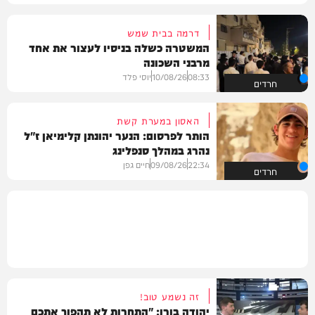
דרמה בבית שמש
המשטרה כשלה בניסיו לעצור את אחד
מרבני השכונה
08:33
10/08/26
יוסי פלד
חרדים
האסון במערת קשת
הותר לפרסום: הנער יהונתן קלימיאן ז"ל
נהרג במהלך סנפלינג
22:34
09/08/26
חיים גפן
חרדים
זה נשמע טוב!
יהודה בורן: "התחרות לא תהפוך אתכם