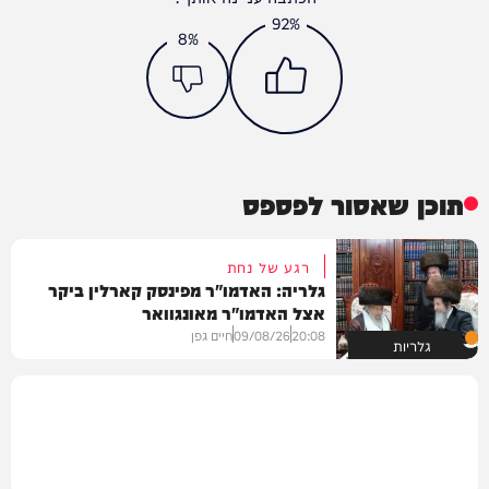
92%
8%
תוכן שאסור לפספס
רגע של נחת
גלריה: האדמו"ר מפינסק קארלין ביקר
אצל האדמו"ר מאונגוואר
20:08
09/08/26
חיים גפן
גלריות