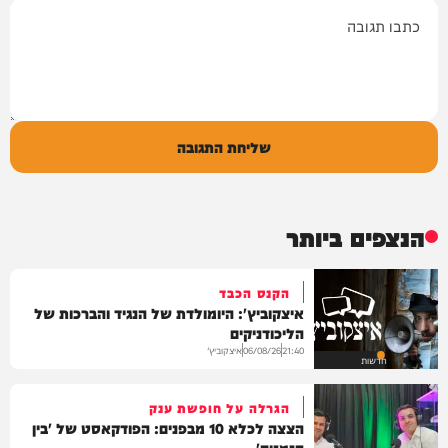
תגובה
שליחת התגובה
הנצפים ביותר
הקנס הכבד
איצקוביץ': היומולדת של הנגיד והברכות של
הליכודניקים
איצקוביץ'
06/08/26
21:40
חדשות
הגרלה על חופשת ענק
הצצה לכלא 10 מבפנים: הפודקאסט של 'בין
הזמנים'