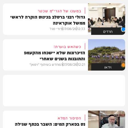
במעונו של הגרי"מ שכטר
גדולי רבני ברסלב בכינוס הוקרה לראשי
ממשל אוקראינה
12:33
07/08/26
דודי סגל
חרדים
כשהאש בוערת!
הזיכרונות שלא יישכחו מהקעמפ
והתובנות בשנים שאחרי
12:21
07/08/26
המחדש בשיתוף "וימאן"
וידאו
הסיפור המלא
נס בפארק המים: השבר בכתף שגילה