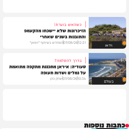
כשהאש בוערת!
הזיכרונות שלא יישכחו מהקעמפ
והתובנות בשנים שאחרי
12:21
07/08/26
המחדש בשיתוף "וימאן"
וידאו
בדרך להסלמה?
סעודיה: איראן מתכננת מתקפה מתואמת
על נמלים ושדות תעופה
10:34
07/08/26
יצחק כהן
בעולם
כתבות נוספות