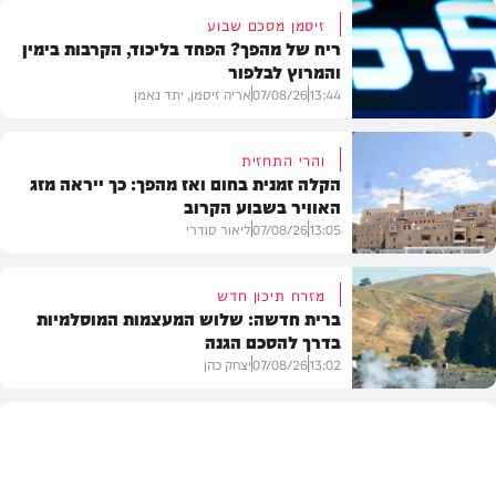
זיסמן מסכם שבוע
ריח של מהפך? הפחד בליכוד, הקרבות בימין
והמרוץ לבלפור
13:44
07/08/26
אריה זיסמן, יתד נאמן
והרי התחזית
הקלה זמנית בחום ואז מהפך: כך ייראה מזג
האוויר בשבוע הקרוב
פוליטי
13:05
07/08/26
ליאור סודרי
מזרח תיכון חדש
ברית חדשה: שלוש המעצמות המוסלמיות
בדרך להסכם הגנה
מזג האוויר
13:02
07/08/26
יצחק כהן
בעולם