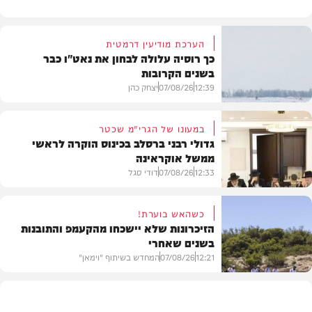
הערכת מודיעין דרמטית
כך רוסיה עלולה לבחון את נאט"ו כבר
בשנים הקרובות
12:39
07/08/26
יצחק כהן
במעונו של הגרי"מ שכטר
גדולי רבני ברסלב בכינוס הוקרה לראשי
ממשל אוקראינה
בעולם
12:33
07/08/26
דודי סגל
כשהאש בוערת!
הזיכרונות שלא יישכחו מהקעמפ והתובנות
בשנים שאחרי
חרדים
12:21
07/08/26
המחדש בשיתוף "וימאן"