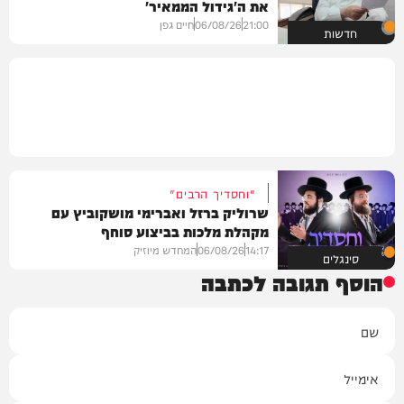
את ה'גידול הממאיר'
21:00
06/08/26
חיים גפן
חדשות
"וחסדיך הרבים"
שרוליק ברזל ואברימי מושקוביץ עם
מקהלת מלכות בביצוע סוחף
14:17
06/08/26
המחדש מיוזיק
סינגלים
הוסף תגובה לכתבה
שם
אימייל