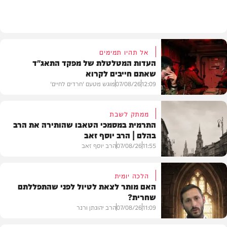
וידאו
אל תהיו תמימים
העדות המטלטלת של מפקד התאג"ד
שאתם חייבים לקרוא
12:09
07/08/26
מוגש מטעם 'חרדים לחיים'
ממתק לשבת
התרמית במסמכי הטאבו שהותירה את הרב
בהלם | הרב יוסף זאב
דעות
11:55
07/08/26
הרב יוסף זאב
הלכה יומית
האם מותר לצאת לטיול לפני שהתפללתם
שחרית?
בית המדרש
11:09
07/08/26
הרב יהונתן ורנר