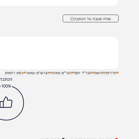
יותר. הזעזוע העמוק והמקרה החמור, הגיע עד לידיעתם של גד
בר זה. המשטרה חוקרת, אנחנו כאן נמשיך ונדווח.
שלח תגובה על הכתבה
חרדים
חדשות
הגר"ד יוסף
הגר"מ מאזוז
הגרש"מ עמאר
כסא רחמים
הכתבה עניינה א