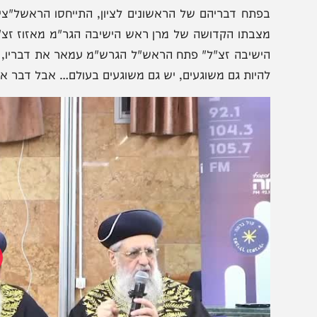
הצטרפו לעדכונים חמים
מצטרפים לערוץ
בקבוצת המחדש
ומתחדשים כל הזמן
פתח דבריהם של הראשונים לציון, התייחסו הראשל"צים לסע
צבתו הקדושה של מרן ראש הישיבה הגר"מ מאזוז זצ"ל. "עכש
ישיבה זצ"ל" פתח הראש"ל הגרש"מ עמאר את דבריו, ואמר "כבוד
היות גם משוגעים, יש גם משוגעים בעולם… אבל דבר אחר לא יכ