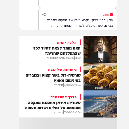
22:55
אסון בבני ברק: נקבע מותו של הפעוט שנחנק
בביתו. כעת פועלים לשחרור גופתו לקבורה
הלכה יומית
האם מותר לצאת לטיול לפני
22:32
שהתפללתם שחרית?
בהמשך להחייאה שבוצעה בבני ברק: הציבור
11:09
07/08/26
הרב יהונתן ורנר
הלכה
מתבקש להתפלל עבור הפעוט צבי בן שיינא
לרפואה שלמה
ניחוחות של שבת
טורטיה-רול בשר קצוץ וצנוברים
במינימום מאמץ
10:54
07/08/26
פנינה לוי
21:32
מתכונים
בין הזמנים: שלושה בחורי ישיבות חולצו
בדרך להסלמה?
מהכינרת לאחר שנסחפו לעומק האגם, בחוף
סעודיה: איראן מתכננת מתקפה
בלתי מוכרז כשהם על גבי אביזר ציפה.
מתואמת על נמלים ושדות תעופה
10:34
07/08/26
יצחק כהן
בעולם