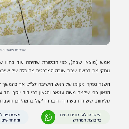
הגרש"מ עמאר והגר"ד יוסף ב
מש (מוצאי שבת), כפי המסורת שהיתה עוד בחייו של מרן ר
תקיימת דרשת שבת שובה המרכזית מהיכלה של ישיבת 'כסא רח
שנה נפקד מקומו של ראש הישיבה זצ"ל, אך בהמשך למסורת, 
גאון רבי שלמה משה עמאר והגאון רבי דוד יוסף יחד עם ראש
ליחות, ששודרו בשידור חי ברדיו 'קול ברמה' וכן הועברו בכלי