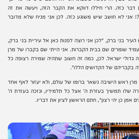
מצבה – חילול הקבר", פתח הראש"ל הגר"ד יוסף את
ם לגנות את זה בתוקף! ואוי להם לאלו שעשו את זה –
ין!".
 מבין זה נעשה בשבת. אני לא חושב שיש עד כדי כך
ה. הרי חיללו דווקא את הקבר הזה, ויעשה את זה
א חושב שיש משוגע כזה. לכן אני מניח שלא מדובר
י ברק, "לכן אני רוצה לפנות כאן אל עיריית בני ברק,
מרים שם בבית הקברות. אני הייתי שם בקברו של מרן
י ישראל. לכן, כמה זה חשוב שתהיה שמירה רצופה כל
ריהם של הקדושים הללו".
ראש הישיבה נשאר ברומו של עולם, ולא יעזור לאף אחד
ו תמשיך בעזרת ה' אצל כל תלמידיו, ונזכה בעזרת ה'