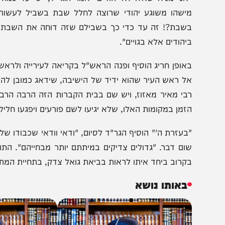
זדעזעתי ממש. כאשר הייתי בדרך לפה נודע לי על חילול ה
בריו, ואמר "זה דבר נורא ואיום. לא יאומן כי יסופר. צריכי
חיללו את קברו הקדוש של מרן ראש הישיבה – אוי להם מיום הד
אני מניח שאלו לא יהודים" אמר הגר"ד, "כי עד כמה שאני
ישהו משוגע יהודי שרוצה לחלל שבת בשביל לעשות דבר כז
שבת?! זה עד כדי כך בשבילם שזה דוחה את השבת?! אני ל
יהודים אלא בגויים".
אופן חריג הוסיף ופנה הראש"ל בקריאה לעירייה ולראש העיר בנ
ל ראש העיר שהוא ידיד של הישיבה, שידאג כמובן להעמיד שו
בי מאיר מאזוז, ויש שם בבית הקברות הזה הרבה הרבה גדול
זמן במקומות האלו, שלא יגיעו לשם פורעים ויפגעו חלילה בקב
בעזרת ה'" הוסיף הגר"ד לסיום, "ודאי וודאי שכבודו של מרן 
ום דבר. "גדולים צדיקים במיתתם יותר מבחייהם". התורה של