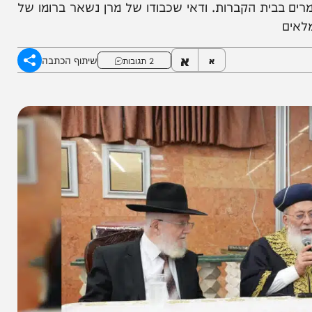
 הגר"ד יוסף: "הזדעזעתי ממש, צריך לגנות את זה
בית הקברות. ודאי שכבודו של מרן נשאר ברומו של
א
שיתוף הכתבה
א
2 תגובות