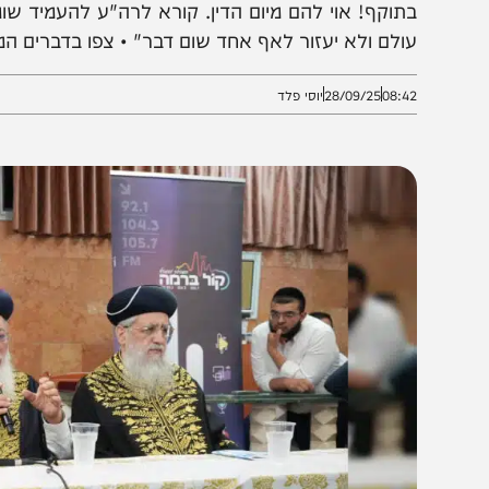
התייחס אליו בכלל, משוגעים יש בכל דור ובכל מקום'' •
תוקף! אוי להם מיום הדין. קורא לרה"ע להעמיד שומרים ב
ולם ולא יעזור לאף אחד שום דבר" • צפו בדברים המלאים
08:4
28/09/25
יוסי פלד