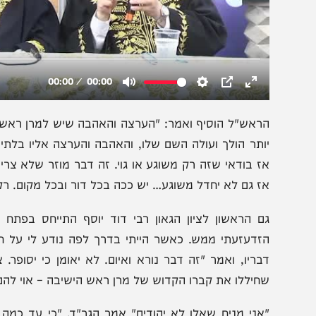
ראש"ל הוסיף ואמר: "הערצה והאהבה שיש למרן ראש הישיבה ב
ותר הולך ועולה השם שלו, והאהבה והערצה אליו בלתי מסויג
ז בודאי שזה רק משוגע או גוי. זה דבר מוזר שלא צריך להתיי
ז גם לא יחדל משוגע… יש ככה בכל דור ובכל מקום. רק גוי א
ם הראשון לציון הגאון רבי דוד יוסף התייחס בפתח דבריו 