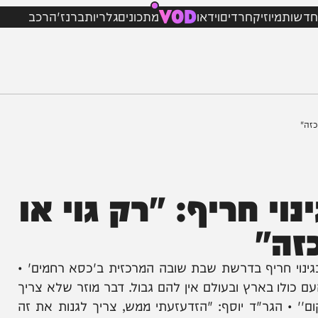
VOD
מיוזיק
חרדים
וידאו
מתכונים
גלריות
ברנז'ה
רכב
 חריף: "רק גוי או
"
 חריף בדרשת שבת שובה המרכזית ב'כסא רחמים' •
בארץ ובעולם אין להם גבול. דבר מוזר שלא צריך