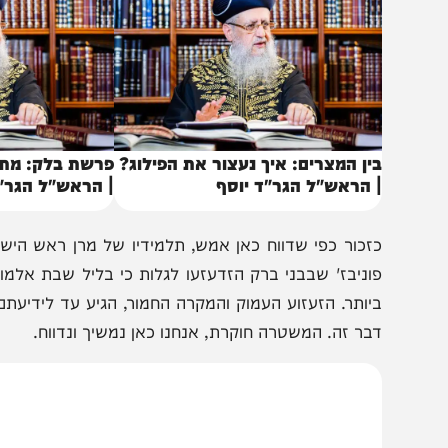
קרוב ביחד איתו לראות בביאת גואל צדק, בתחיית המתים אמן כן 
באותו נושא
ין המצרים: איך נעצור את הפילוג?
פרשת בלק: מתי הברכ
 הראש"ל הגר"ד יוסף
| הראש"ל הגר"ד יוסף
זכור כפי שדווח כאן אמש, תלמידיו של מרן ראש הישיבה הגר
וניבז' שבבני ברק הזדעזעו לגלות כי בליל שבת אלמונים ה