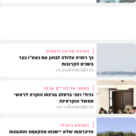
בעולם
הערכת מודיעין דרמטית
כך רוסיה עלולה לבחון את נאט"ו כבר
בשנים הקרובות
12:39
07/08/26
יצחק כהן
במעונו של הגרי"מ שכטר
גדולי רבני ברסלב בכינוס הוקרה לראשי
ממשל אוקראינה
בעולם
12:33
07/08/26
דודי סגל
כשהאש בוערת!
הזיכרונות שלא יישכחו מהקעמפ והתובנות