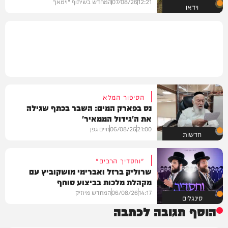
12:21
07/08/26
המחדש בשיתוף "וימאן"
וידאו
הסיפור המלא
נס בפארק המים: השבר בכתף שגילה
את ה'גידול הממאיר'
21:00
06/08/26
חיים גפן
חדשות
"וחסדיך הרבים"
שרוליק ברזל ואברימי מושקוביץ עם
מקהלת מלכות בביצוע סוחף
14:17
06/08/26
המחדש מיוזיק
סינגלים
הוסף תגובה לכתבה