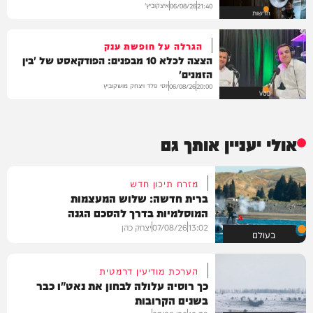
איצקוביץ'
06/08/26
21:40
חדשות
הגרלה על חופשת ענק
הצצה לכלא 10 מבפנים: הפודקאסט של 'בין
הזמנים'
יוסי פלד ויצחק מושקוביץ
06/08/26
20:00
VOD
אולי יעניין אותך גם
מזרח תיכון חדש
ברית חדשה: שלוש המעצמות
המוסלמיות בדרך להסכם הגנה
13:02
07/08/26
יצחק כהן
בעולם
הערכת מודיעין דרמטית
כך רוסיה עלולה לבחון את נאט"ו כבר
בשנים הקרובות