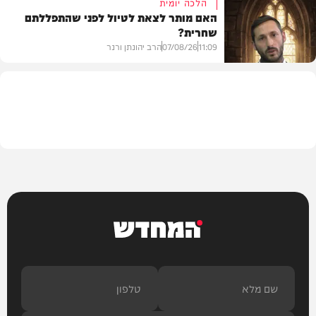
הלכה יומית
האם מותר לצאת לטיול לפני שהתפללתם
שחרית?
בית המדרש
11:09
07/08/26
הרב יהונתן ורנר
הלכה
המחדש