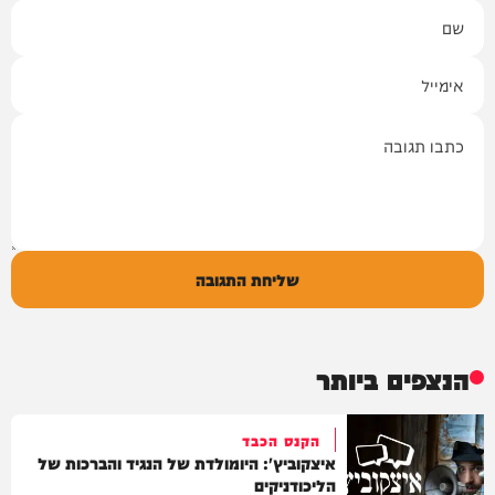
שם
אימייל
תגובה
שליחת התגובה
הנצפים ביותר
הקנס הכבד
איצקוביץ': היומולדת של הנגיד והברכות של
הליכודניקים