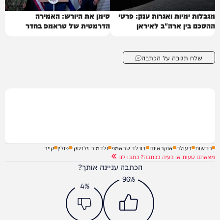
מגבלות ימיות ואגרות ענק: פרטי
סימן את היורש: האמירה
ההסכם בין ארה"ב לאיראן
הדרמטית של טראמפ בחדר
הסגלגל
שלח תגובה על הכתבה
חדשות
בעולם
אוקראינה
דונלד טראמפ
ולדמיר זלנסקי
פולין
קייב
מצאתם טעות או בעיה בכתבה? כתבו לנו
הכתבה עניינה אותך?
96%
4%