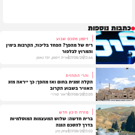
כתבות נוספות
זיסמן מסכם שבוע
ריח של מהפך? הפחד בליכוד, הקרבות בימין
והמרוץ לבלפור
13:44
07/08/26
אריה זיסמן, יתד נאמן
והרי התחזית
הקלה זמנית בחום ואז מהפך: כך ייראה מזג
האוויר בשבוע הקרוב
פוליטי
13:05
07/08/26
ליאור סודרי
מזרח תיכון חדש
ברית חדשה: שלוש המעצמות המוסלמיות
בדרך להסכם הגנה
מזג האוויר
13:02
07/08/26
יצחק כהן