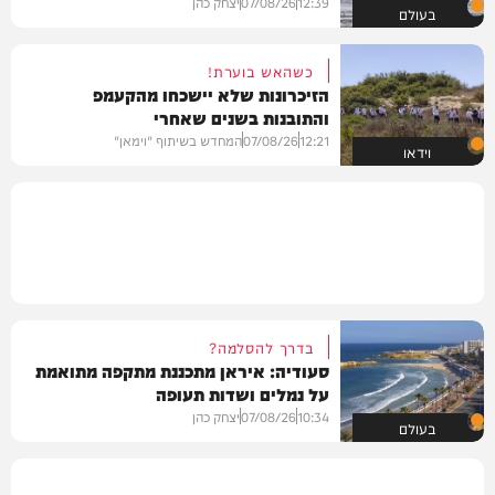
12:39
07/08/26
יצחק כהן
בעולם
כשהאש בוערת!
הזיכרונות שלא יישכחו מהקעמפ
והתובנות בשנים שאחרי
12:21
07/08/26
המחדש בשיתוף "וימאן"
וידאו
בדרך להסלמה?
סעודיה: איראן מתכננת מתקפה מתואמת
על נמלים ושדות תעופה
10:34
07/08/26
יצחק כהן
בעולם