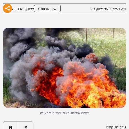
שיתוף הכתבה
16:31
28/09/25
יצחק כהן
אין תגובות
צילום אילוסטרציה: צבא אוקראינה
א
גודל הטקסט
א