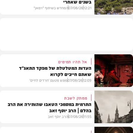
בשנים שאחרי
חרדים
12:21
07/08/26
המחדש בשיתוף "וימאן"
וידאו
אל תהיו תמימים
העדות המטלטלת של מפקד התאג"ד
שאתם חייבים לקרוא
12:09
07/08/26
מוגש מטעם 'חרדים לחיים'
ממתק לשבת
התרמית במסמכי הטאבו שהותירה את הרב
בהלם | הרב יוסף זאב
דעות
11:55
07/08/26
הרב יוסף זאב