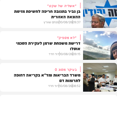
"אשליה של שקט"
בן גביר בתגובה חריפה לחשיפת מזימת
ההונאה האזורית
09:37
10/08/26
מנחם שוורץ
"לא מספיק"
דרישת משפחת שרמן לעקירת הסכמי
אוסלו
חדשות
09:15
10/08/26
דוד חדד
בעיקר מסוג O
משרד הבריאות ומד"א בקריאה דחופה
לתרומות דם
חדשות
08:52
10/08/26
דוד חדד
חדשות