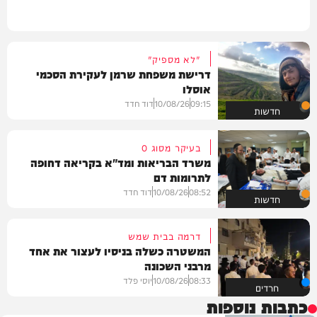
"לא מספיק"
דרישת משפחת שרמן לעקירת הסכמי
אוסלו
09:15
10/08/26
דוד חדד
חדשות
בעיקר מסוג O
משרד הבריאות ומד"א בקריאה דחופה
לתרומות דם
08:52
10/08/26
דוד חדד
חדשות
דרמה בבית שמש
המשטרה כשלה בניסיו לעצור את אחד
מרבני השכונה
08:33
10/08/26
יוסי פלד
חרדים
כתבות נוספות