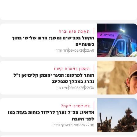
וידאו
תאונת פגע וברח
הקטל בכבישים נמשך: הרוג שלישי בתוך
כשעתיים
22:46
09/08/26
דוד חדד
האסון במערת קשת
הותר לפרסום: הנער יהונתן קלימיאן ז"ל
נהרג במהלך סנפלינג
בארץ
22:34
09/08/26
חיים גפן
לא למדנו לקח?
מדאיג: צה"ל נערך לרידוד כוחות בעזה כמו
לפני הטבח
חרדים
22:18
09/08/26
יענקי גולדן