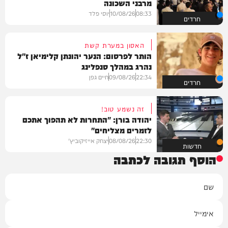
מרבני השכונה
08:33
10/08/26
יוסי פלד
חרדים
האסון במערת קשת
הותר לפרסום: הנער יהונתן קלימיאן ז"ל
נהרג במהלך סנפלינג
22:34
09/08/26
חיים גפן
חרדים
זה נשמע טוב!
יהודה בורן: "התחרות לא תהפוך אתכם
לזמרים מצליחים"
22:30
08/08/26
יצחק אייזיקוביץ'
חדשות
הוסף תגובה לכתבה
שם
אימייל