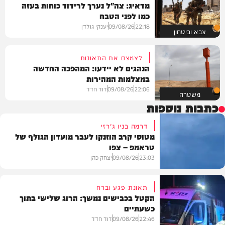
מדאיג: צה"ל נערך לרידוד כוחות בעזה
כמו לפני הטבח
22:18
09/08/26
יענקי גולדן
צבא וביטחון
לצמצם את התאונות
הנהגים לא יידעו: המהפכה החדשה
במצלמות המהירות
22:06
09/08/26
דוד חדד
משטרה
כתבות נוספות
דרמה בניו ג'רזי
מטוסי קרב הוזנקו לעבר מועדון הגולף של
טראמפ – צפו
23:03
09/08/26
יצחק כהן
תאונת פגע וברח
הקטל בכבישים נמשך: הרוג שלישי בתוך
כשעתיים
וידאו
22:46
09/08/26
דוד חדד