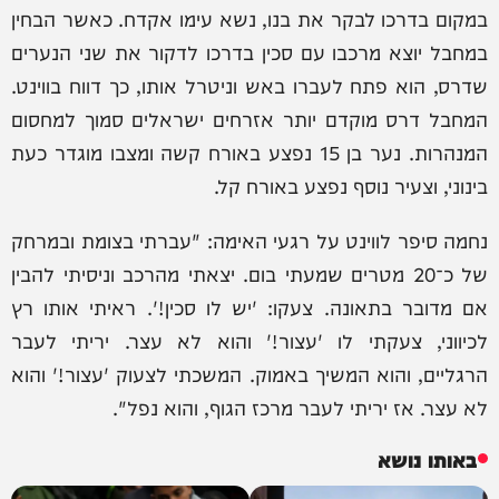
במקום בדרכו לבקר את בנו, נשא עימו אקדח. כאשר הבחין
במחבל יוצא מרכבו עם סכין בדרכו לדקור את שני הנערים
שדרס, הוא פתח לעברו באש וניטרל אותו, כך דווח בווינט.
המחבל דרס מוקדם יותר אזרחים ישראלים סמוך למחסום
המנהרות. נער בן 15 נפצע באורח קשה ומצבו מוגדר כעת
בינוני, וצעיר נוסף נפצע באורח קל.
נחמה סיפר לווינט על רגעי האימה: "עברתי בצומת ובמרחק
של כ־20 מטרים שמעתי בום. יצאתי מהרכב וניסיתי להבין
אם מדובר בתאונה. צעקו: 'יש לו סכין!'. ראיתי אותו רץ
לכיווני, צעקתי לו 'עצור!' והוא לא עצר. יריתי לעבר
הרגליים, והוא המשיך באמוק. המשכתי לצעוק 'עצור!' והוא
לא עצר. אז יריתי לעבר מרכז הגוף, והוא נפל".
באותו נושא