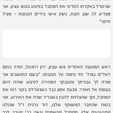
שניטרל באקדחו הפרטי את המחבל בפיגוע בגוש עציון. אני
מצדיע לו! שוב הוכח, נשק אישי בידיים הנכונות – מציל
חיים!"
ראש המועצה האזורית גוש עציון, ירון רוזנטל, הודה בחום
לאל"מ במיל' חזי נחמה על תגובתו: "בשם התושבים אני
מודה לך גבורתך ותגובתך המהירה לפיגוע שהיה היום
בצומת אל חאדר. מנעת אסון כבד כשנטרלת בקור רוח את
המחבל, תוך שהצלחת להבין בשבריר שניה את האירוע. אני
בטוח שהחבר המשותף שלנו, דוד גרנית ז"ל שכולנו
מתגעגעים אליו, מסתכל מהשמיים וגאה בך! מעבר לכך