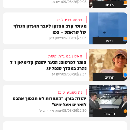
20:08
09/08/26
חיים גפן
גלריות
דרמה בניו ג'רזי
מטוסי קרב הוזנקו לעבר מועדון הגולף
של טראמפ – צפו
23:03
09/08/26
יצחק כהן
וידאו
האסון במערת קשת
הותר לפרסום: הנער יהונתן קלימיאן ז"ל
נהרג במהלך סנפלינג
22:34
09/08/26
חיים גפן
חרדים
זה נשמע טוב!
יהודה בורן: "התחרות לא תהפוך אתכם
לזמרים מצליחים"
22:30
08/08/26
יצחק אייזיקוביץ'
חדשות