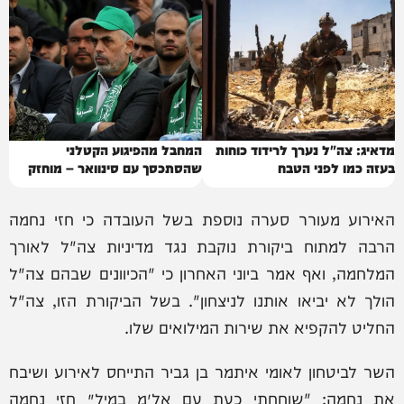
מדאיג: צה"ל נערך לרידוד כוחות
המחבל מהפיגוע הקטלני
בעזה כמו לפני הטבח
שהסתכסך עם סינוואר – מוחזק
בישראל
האירוע מעורר סערה נוספת בשל העובדה כי חזי נחמה
הרבה למתוח ביקורת נוקבת נגד מדיניות צה"ל לאורך
המלחמה, ואף אמר ביוני האחרון כי "הכיוונים שבהם צה"ל
הולך לא יביאו אותנו לניצחון". בשל הביקורת הזו, צה"ל
החליט להקפיא את שירות המילואים שלו.
השר לביטחון לאומי איתמר בן גביר התייחס לאירוע ושיבח
את נחמה: "שוחחתי כעת עם אל״מ במיל׳ חזי נחמה