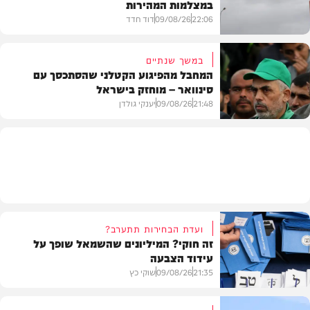
במצלמות המהירות
צבא וביטחון
22:06
09/08/26
דוד חדד
במשך שנתיים
המחבל מהפיגוע הקטלני שהסתכסך עם
סינוואר – מוחזק בישראל
משטרה
21:48
09/08/26
יענקי גולדן
צבא וביטחון
ועדת הבחירות תתערב?
זה חוקי? המיליונים שהשמאל שופך על
עידוד הצבעה
21:35
09/08/26
שוקי כץ