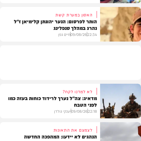
האסון במערת קשת
הותר לפרסום: הנער יהונתן קלימיאן ז"ל
נהרג במהלך סנפלינג
בארץ
22:34
09/08/26
חיים גפן
חרדים
לא למדנו לקח?
מדאיג: צה"ל נערך לרידוד כוחות בעזה כמו
לפני הטבח
22:18
09/08/26
יענקי גולדן
לצמצם את התאונות
הנהגים לא יידעו: המהפכה החדשה