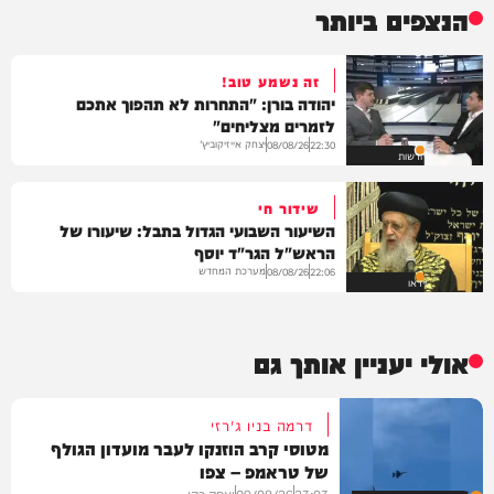
הנצפים ביותר
זה נשמע טוב!
יהודה בורן: "התחרות לא תהפוך אתכם
לזמרים מצליחים"
יצחק אייזיקוביץ'
08/08/26
22:30
חדשות
שידור חי
השיעור השבועי הגדול בתבל: שיעורו של
הראש"ל הגר"ד יוסף
מערכת המחדש
08/08/26
22:06
וידאו
אולי יעניין אותך גם
דרמה בניו ג'רזי
מטוסי קרב הוזנקו לעבר מועדון הגולף
של טראמפ – צפו
23:03
09/08/26
יצחק כהן