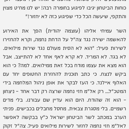
כוחות הביטחון יגיבו לפיגוע בחומרה רבה! יש לנו מח״ט מצוין
והתקפי, שיעשה הכל כדי שפיגוע כזה לא יחזור!"
השר עמיחי אליהו (עוצמה יהודית) הפך את האירוע
להאשמה ישירה נגד צה"ל על הדחת נחמה, וקרא להחזירו
לשירות פעיל: "הוא לא הסית מעולם נגד שירות מילואים.
לא בגד. לא המריד. לא קרא לאף אחד לא להתייצב. אבל
הוא מצא את עצמו מודח בכל זאת ממילואים. למה? כי הוא
ביקש לנצח. כי כתב תוכנית להחזרת החטופים יחד עם
האלוף איילנד. כי העז לבקר את אופן ניהול המלחמה בידי
המטכ"ל… רק אל"מ חזי נחמה שרצה רק דבר אחד – ניצחון
– הוא זה שהודח. היום הוא עדיין שם עבורנו. בלי מדים
רשמיים. בלי מסגרת צבאית. מחסל מחבלים בכבישים. פניתי
הערב במכתב לשר הביטחון ישראל כ"ץ בבקשה לאפשר
לאל"מ חזי נחמה לחזור לשירות מילואים פעיל. צה"ל זקוק