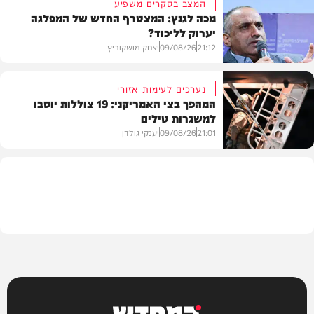
המצב בסקרים משפיע
מכה לגנץ: המצטרף החדש של המפלגה
יערוק לליכוד?
פוליטי
21:12
09/08/26
יצחק מושקוביץ
נערכים לעימות אזורי
המהפך בצי האמריקני: 19 צוללות יוסבו
למשגרות טילים
פוליטי
21:01
09/08/26
יענקי גולדן
צבא וביטחון
המחדש