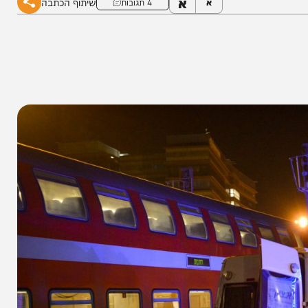
א
שיתוף הכתבה
א
4 תגובות