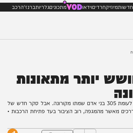
VOD
מיוזיק
חרדים
וידאו
מתכונים
גלריות
ברנז'ה
רכב
ש יותר מתאונות
מתחילת השנה נהרגו בכבישי ישראל 126 בני אדם, לעומת 305 בני אדם שמתו מקורונה. אבל סקר חדש של
מאשר מהמגפה, רוב הציבור בעד פתיחת הרכבות •