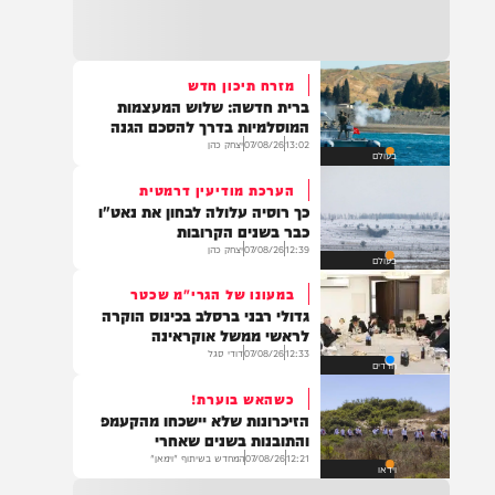
22:32
בהמשך להחייאה שבוצעה בבני ברק: הציבור
מתבקש להתפלל עבור הפעוט צבי בן שיינא
לרפואה שלמה
מזרח תיכון חדש
ברית חדשה: שלוש המעצמות
21:32
המוסלמיות בדרך להסכם הגנה
בין הזמנים: שלושה בחורי ישיבות חולצו
13:02
07/08/26
יצחק כהן
בעולם
מהכינרת לאחר שנסחפו לעומק האגם, בחוף
בלתי מוכרז כשהם על גבי אביזר ציפה.
הערכת מודיעין דרמטית
כך רוסיה עלולה לבחון את נאט"ו
כבר בשנים הקרובות
12:39
07/08/26
יצחק כהן
בעולם
21:31
בני ברק: חובשים ופראמדיקים של ארגון הצלה
במעונו של הגרי"מ שכטר
מבצעים פעולות החייאה על תינוק כבן שנה וחצי
גדולי רבני ברסלב בכינוס הוקרה
לאחר שנחנק משקית.
לראשי ממשל אוקראינה
12:33
07/08/26
דודי סגל
חרדים
כשהאש בוערת!
19:03