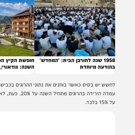
באותו נושא
1958 שנה לחורבן הבית: 'המחדש'
חופשת הקיץ הכי מרע
הודעה מיוחדת
השנה: גודאורי, גאורג
של הקווקז״
חשש יש בסיס כאשר בוחנים את נתוני ההרוגים בכבישי השנ
עמדה הירידה בהרוגים מתחי
15% בלבד.