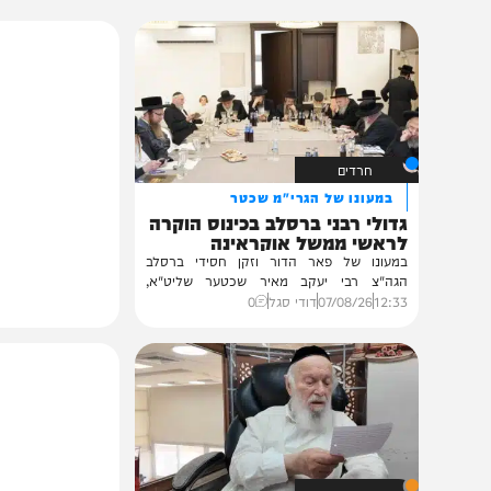
תוכן שאסור לפספס
חרדים
במעונו של הגרי"מ שכטר
גדולי רבני ברסלב בכינוס הוקרה
לראשי ממשל אוקראינה
במעונו של פאר הדור וזקן חסידי ברסלב
הגה"צ רבי יעקב מאיר שכטער שליט"א,
ובהשתתפות...
12:33
07/08/26
דודי סגל
0