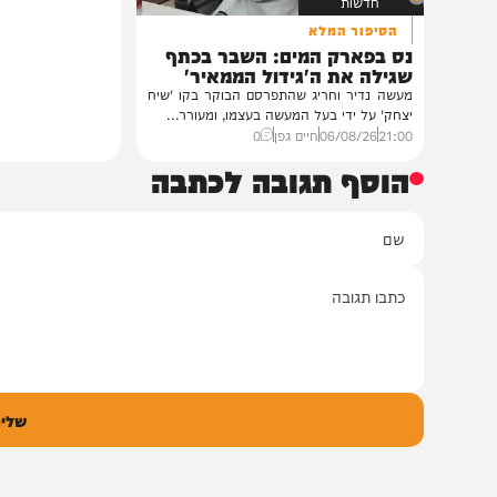
חדשות
הסיפור המלא
נס בפארק המים: השבר בכתף
שגילה את ה'גידול הממאיר'
מעשה נדיר וחריג שהתפרסם הבוקר בקו 'שיח
יצחק' על ידי בעל המעשה בעצמו, ומעורר...
21:00
06/08/26
חיים גפן
0
הוסף תגובה לכתבה
ם
אימיי
גובה