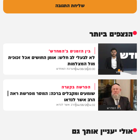
שליחת התגובה
הנצפים ביותר
בין הזמנים ב'המחדש'
לא לבעלי לב חלש: אומן החושים אכל זכוכית
מול המצלמות
מערכת המחדש
04/08/26
20:00
VOD
הפרשה בקצרה
שומעים ומקבלים ברכה: המסר מפרשת ראה |
הרב אשר לנדאו
הרב אשר לנדאו
04/08/26
14:02
בית המדרש
אולי יעניין אותך גם