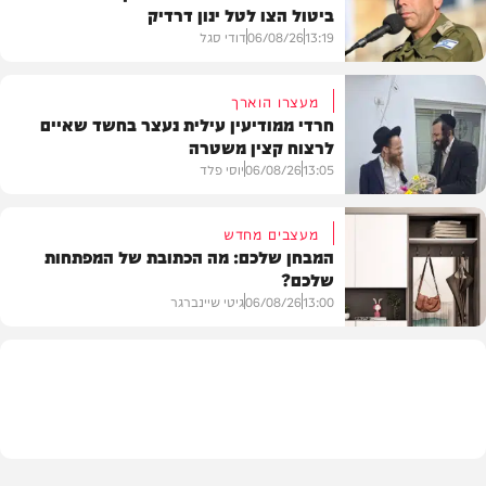
ביטול הצו לטל ינון דרדיק
13:19
06/08/26
דודי סגל
מעצרו הוארך
חרדי ממודיעין עילית נעצר בחשד שאיים
לרצוח קצין משטרה
משפט
13:05
06/08/26
יוסי פלד
מעצבים מחדש
המבחן שלכם: מה הכתובת של המפתחות
שלכם?
חרדים
13:00
06/08/26
גיטי שיינברגר
עיצוב הבית