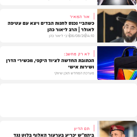
אור המאיר
כשהביי נכנס לחנות הבדים ויצא עם עטיפה
לאולר | הרב ליאור כהן
סינגלים
14:10
06/08/26
רבי ליאור כהן
לא רק מחשב:
הכתובת החדשה לציוד היקפי, מכשירי הדרן
ושירות אישי
וידאו
מערכת המחדש תוכן שיווקי
תוכן שיווקי
תם הדיון
ביהמ"ש יכריע בערעור האלוף בלוט נגד