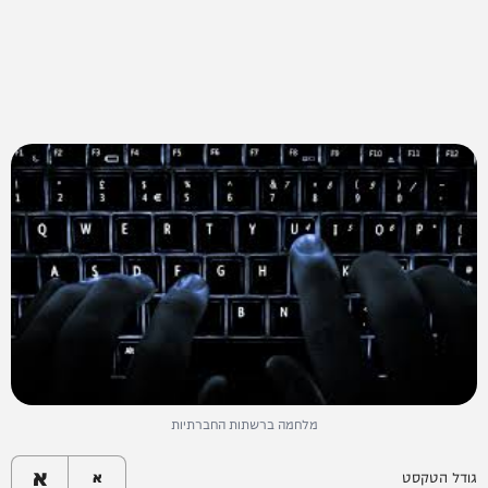
מלחמה ברשתות החברתיות
א
גודל הטקסט
א