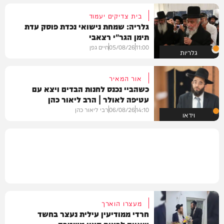
בית צדיקים יעמוד
גלריה: שמחת נישואי נכדת פוסק עדת
תימן הגר"י רצאבי
11:00
05/08/26
חיים גפן
גלריות
אור המאיר
כשהביי נכנס לחנות הבדים ויצא עם
עטיפה לאולר | הרב ליאור כהן
14:10
06/08/26
רבי ליאור כהן
וידאו
מעצרו הוארך
חרדי ממודיעין עילית נעצר בחשד