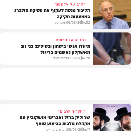
הקרב על אלקטור
הליכוד מנסה לעקוף את פסיקת סולברג
באמצעות חקיקה
בריאות
14:52
06/08/26
שוקי כץ
נתניהו על הכוונת
תיעדו אנשי ביטחון ובסיסים: בני זוג
מאשקלון נאשמים בריגול
פוליטי
14:28
06/08/26
דודי סגל
משפט
"וחסדיך הרבים"
שרוליק ברזל ואברימי מושקוביץ עם
מקהלת מלכות בביצוע סוחף
14:17
06/08/26
המחדש מיוזיק