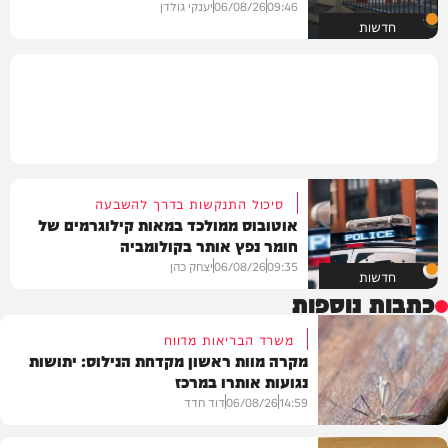
09:46
06/08/26
יענקי גולדן
חדשות
סיכול התנקשות בדרך להשבעה
אוטובוס ממולכד במאות קילוגרמים של
חומר נפץ אותר בקולומביה
09:35
06/08/26
יצחק כהן
חדשות
כתבות נוספות
משרד הבריאות מדווח
מקרה מוות ראשון מקדחת הנילוס: יתושות
נגועות אותרו במרכז
14:59
06/08/26
דוד חדד