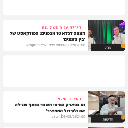
הגרלה על חופשת ענק
הצצה לכלא 10 מבפנים: הפודקאסט של
'בין הזמנים'
20:00
06/08/26
יוסי פלד ויצחק מושקוביץ
VOD
הסיפור המלא
נס בפארק המים: השבר בכתף שגילה
את ה'גידול הממאיר'
21:00
06/08/26
חיים גפן
חדשות