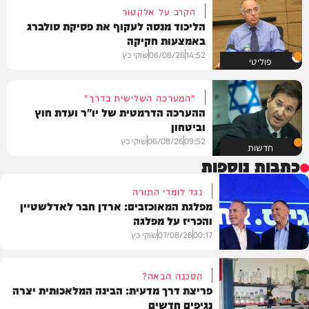
הקרב על אלקטור
הליכוד מנסה לעקוף את פסיקת סולברג
באמצעות חקיקה
14:52
06/08/26
שוקי כץ
פוליטי
"המערכה השלישית בדרך"
ההערכה הדרמטית של יו"ר ועדת חוץ
וביטחון
09:52
06/08/26
שוקי כץ
חדשות
כתבות נוספות
נגד לומדי התורה
מפלגת המאוכזבים: ארדן חבר לאדלשטיין
והכריז על מפלגה
00:17
07/08/26
שוקי כץ
הסכנה הבאה?
פריצת דרך מדעית: הבינה המלאכותית יצרה
נגיפים חדשים
פוליטי