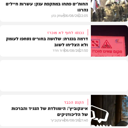
החות'ים פתחו במתקפת ענק: עשרות חיילים
נהרגו
צבא וביטחון
22:05
06/08/26
יצחק כהן
נכנסו לחוף לא מוכרז
דרמה בכנרת: שלושה בחורים נסחפו לעומק
ולא הצליחו לשוב
בעולם
21:50
06/08/26
דוד חדד
בארץ
הקנס הכבד
איצקוביץ': היומולדת של הנגיד והברכות
של הליכודניקים
21:40
06/08/26
איצקוביץ'