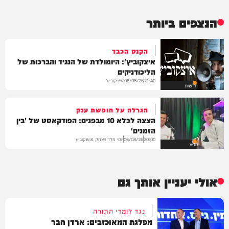
הנצפים ביותר
הקנס הכבד
איצקוביץ': היומולדת של הנגיד והברכות של
הליכודניקים
איצקוביץ'
06/08/26
21:40
חדשות
הגרלה על חופשת ענק
הצצה לכלא 10 מבפנים: הפודקאסט של 'בין
הזמנים'
יוסי פלד ויצחק מושקוביץ
06/08/26
20:00
VOD
אולי יעניין אותך גם
נגד לומדי התורה
מפלגת המאוכזבים: ארדן חבר