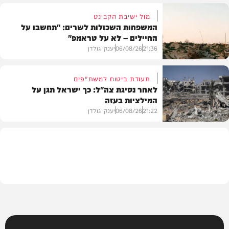
מול ישיבת הקבינט
המשפחות השכולות לשרים: "תחשבו על
החיילים – לא על טראמפ"
חדשות
21:36
06/08/26
יענקי גולדן
תעודת ביטוח למשת"פים
לאחר נסיגת צה"ל: כך ישראל תגן על
המילציות בעזה
צבא וביטחון
21:22
06/08/26
יענקי גולדן
צבא וביטחון