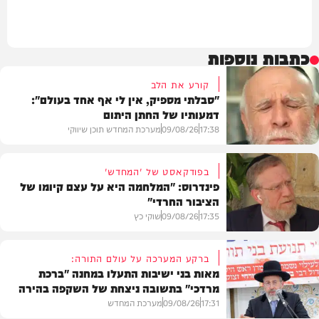
כתבות נוספות
קורע את הלב
"סבלתי מספיק, אין לי אף אחד בעולם":
דמעותיו של החתן היתום
17:38
09/08/26
מערכת המחדש תוכן שיווקי
בפודקאסט של 'המחדש'
פינדרוס: "המלחמה היא על עצם קיומו של
הציבור החרדי"
בית המדרש
17:35
09/08/26
שוקי כץ
ברקע המערכה על עולם התורה:
מאות בני ישיבות התעלו במחנה "ברכת
מרדכי" בתשובה ניצחת של השקפה בהירה
פוליטי
17:31
09/08/26
מערכת המחדש