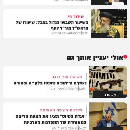
חדשות
שידור חי
השיעור השבועי הגדול בתבל: שיעורו של
הראש"ל הגר"ד יוסף
מערכת המחדש
08/08/26
22:06
וידאו
אולי יעניין אותך גם
פשיטת ענק בנגב
נשקים ורימונים נתפסו בלקייה ובחורה
14:51
09/08/26
יענקי גולדן
משטרה
לקראת רשימה משותפת
"ועדת הפיוס" תציג את הצעת הריצה
המאוחדת של המפלגות הערביות
14:21
09/08/26
שוקי כץ