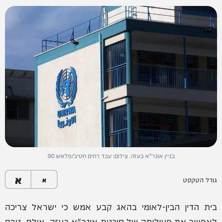
בניין אונר"א בעזה. צילום: עבד רחים חטיב/פלאש 90
א
גודל הטקסט
א
בית הדין הבין-לאומי בהאג קבע אמש כי ישראל צריכה
לאפשר את פעילותה של סוכנות אונר"א בעזה. אולם, גורם