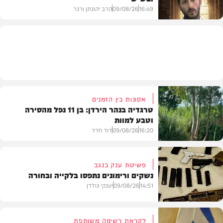
16:49
09/08/26
הרב יהונתן ורנר
הלכה
אסונות בין הזמנים
טרגדיה בנהר הירדן: בן 11 נפל מהסירה
וטבע למוות
16:20
09/08/26
דוד חדד
פשיטת ענק בנגב
נשקים ורימונים נתפסו בלקייה ובחורה
בארץ
14:51
09/08/26
יענקי גולדן
לקראת רשימה משותפת