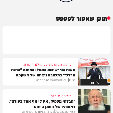
תוכן שאסור לפספס
ברקע המערכה על עולם התורה:
מאות בני ישיבות התעלו במחנה "ברכת
מרדכי" בתשובה ניצחת של השקפה
בהירה
17:31
09/08/26
מערכת המחדש
גלריות
קורע את הלב
"סבלתי מספיק, אין לי אף אחד בעולם":
דמעותיו של החתן היתום
17:38
09/08/26
מערכת המחדש תוכן שיווקי