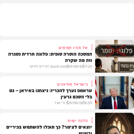
גלריות
אל תהיו תמימים
המסכה הוסרה סופית: פלוגה חרדית נסגרה
וזה מה שקרה
17:20
09/08/26
מוגש מטעם 'חרדים לחיים'
בישראל מודאגים
טראמפ נערך להכריז: ניצחנו באיראן – גם
בלי הסכם גרעין
דעות
16:59
09/08/26
דודי סגל
הלכה יומית
יוצאים לצימר? כך תוכלו להשתמש בכיריים
ובשיש
בעולם