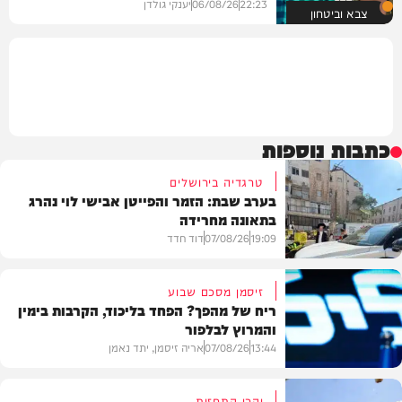
22:23
06/08/26
יענקי גולדן
צבא וביטחון
כתבות נוספות
טרגדיה בירושלים
בערב שבת: הזמר והפייטן אבישי לוי נהרג
בתאונה מחרידה
19:09
07/08/26
דוד חדד
זיסמן מסכם שבוע
ריח של מהפך? הפחד בליכוד, הקרבות בימין
והמרוץ לבלפור
בארץ
13:44
07/08/26
אריה זיסמן, יתד נאמן
והרי התחזית