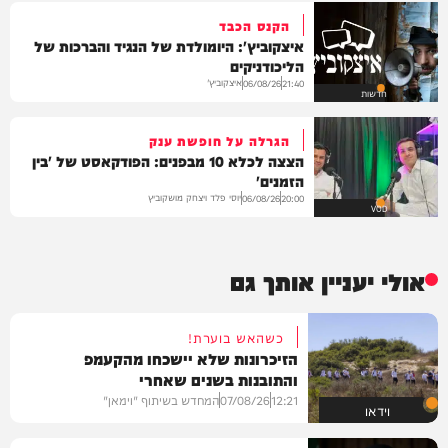
הקנס הכבד
איצקוביץ': היומולדת של הנגיד והברכות של
הליכודניקים
איצקוביץ'
06/08/26
21:40
חדשות
הגרלה על חופשת ענק
הצצה לכלא 10 מבפנים: הפודקאסט של 'בין
הזמנים'
יוסי פלד ויצחק מושקוביץ
06/08/26
20:00
VOD
אולי יעניין אותך גם
כשהאש בוערת!
הזיכרונות שלא יישכחו מהקעמפ
והתובנות בשנים שאחרי
12:21
07/08/26
המחדש בשיתוף "וימאן"
וידאו