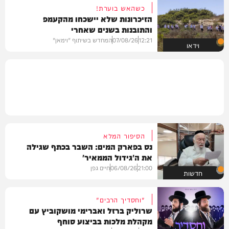
כשהאש בוערת!
הזיכרונות שלא יישכחו מהקעמפ
והתובנות בשנים שאחרי
12:21
07/08/26
המחדש בשיתוף "וימאן"
וידאו
הסיפור המלא
נס בפארק המים: השבר בכתף שגילה
את ה'גידול הממאיר'
21:00
06/08/26
חיים גפן
חדשות
"וחסדיך הרבים"
שרוליק ברזל ואברימי מושקוביץ עם
מקהלת מלכות בביצוע סוחף