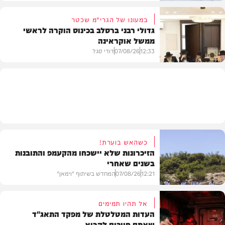
במעונו של הגרי"מ שכטר
גדולי רבני ברסלב בכינוס הוקרה לראשי
ממשל אוקראינה
בעולם
12:33
07/08/26
דודי סגל
חרדים
כשהאש בוערת!
הזיכרונות שלא יישכחו מהקעמפ והתובנות
בשנים שאחרי
12:21
07/08/26
המחדש בשיתוף "וימאן"
אל תהיו תמימים
העדות המטלטלת של מפקד התאג"ד
שאתם חייבים לקרוא
וידאו