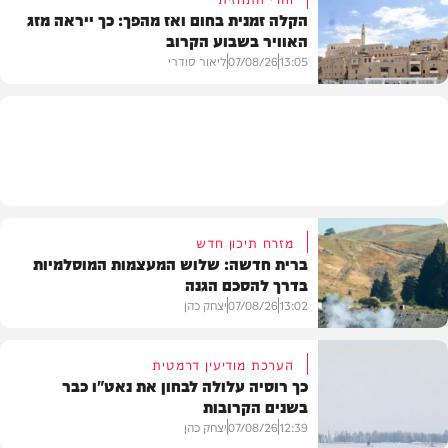
הקלה זמנית בחום ואז מהפך: כך ייראה מזג
האוויר בשבוע הקרוב
פוליטי
13:05
07/08/26
ליאור סודרי
מזג האוויר
מזרח תיכון חדש
ברית חדשה: שלוש המעצמות המוסלמיות
בדרך להסכם הגנה
13:02
07/08/26
יצחק כהן
הערכת מודיעין דרמטית
כך רוסיה עלולה לבחון את נאט"ו כבר
בשנים הקרובות
בעולם
12:39
07/08/26
יצחק כהן