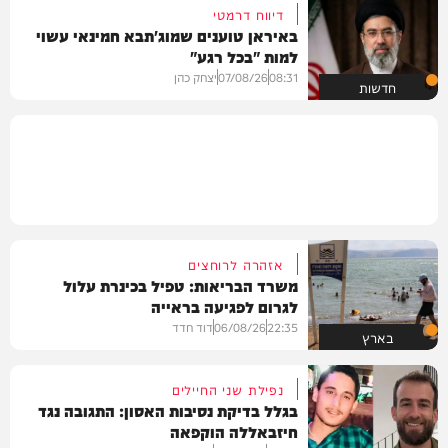
דיווח דרמטי
באיראן טוענים שמוג'תבא חמינאי עשוי
למות "בכל רגע"
08:31
07/08/26
יצחק כהן
חדשות
אזהרה לרוחצים
משרד הבריאות: טפיל בכינרת עלול
לגרום לפגיעה בראייה
22:35
06/08/26
דוד חדד
בארץ
נפילת שני החיילים
בגלל בדיקת נסיבות האסון: התגובה נגד
חיזבאללה הוקפאה