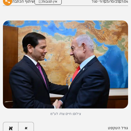
שיתוף הכתבה
21:04
25/10/25
דודי סגל
אין תגובות
צילום: חיים צח/ לע"מ
א
גודל הטקסט
א