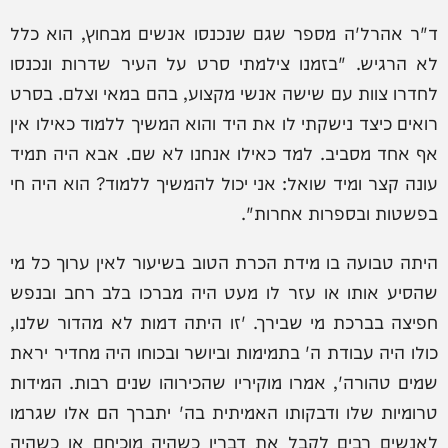
ד"ר אהרל'ה מספר שגם שנכנסו אנשים מבחוץ, הוא כלל
לא הרגיש. "בזמנו צילמתי סרט על העיר שדרות ונכנסו
לחדרו צוות עם שישה אנשי מקצוע, בהם במאי וצלם. בסרט
רואים כיצד נישקתי לו את היד והוא המשיך ללמוד כאילו אין
אף אחד מסביב. למד כאילו אנחנו לא שם. אבא היה תמיד
עונה קצר ומיד שואל: אני יכול להמשיך ללמוד? הוא היה חי
בפשטות ובספרות אחרות".
היתה טבועה בו מידת הכרת הטוב בשיעור לאין ערוך כל מי
שהסיע אותו או עזר לו מעט היה מברכו בלב רחב ובנפש
חפיצה בברכת מי שבירך. 'זו היתה דמות לא מהדור שלנו,
כולו היה עבודת ה' בתמימות וביושר ובכוחו היה מחדיר יראת
שמים טהורה', אמרו מוקיריו שהכירוהו שנים רבות. המידות
טרומיות שלו ודבקותו האמיתית בה' יתברך הם אלו שגרמו
לאנשים רבים לקבל את דבריו כשהיה מוכיחם או כשהיה