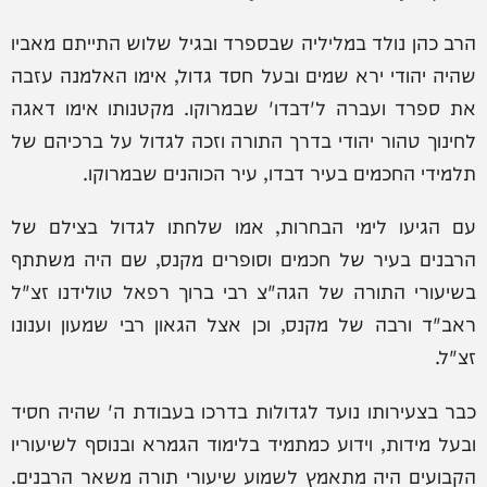
הרב כהן נולד במליליה שבספרד ובגיל שלוש התייתם מאביו
שהיה יהודי ירא שמים ובעל חסד גדול, אימו האלמנה עזבה
את ספרד ועברה ל'דבדו' שבמרוקו. מקטנותו אימו דאגה
לחינוך טהור יהודי בדרך התורה וזכה לגדול על ברכיהם של
תלמידי החכמים בעיר דבדו, עיר הכוהנים שבמרוקו.
עם הגיעו לימי הבחרות, אמו שלחתו לגדול בצילם של
הרבנים בעיר של חכמים וסופרים מקנס, שם היה משתתף
בשיעורי התורה של הגה"צ רבי ברוך רפאל טולידנו זצ"ל
ראב"ד ורבה של מקנס, וכן אצל הגאון רבי שמעון וענונו
זצ"ל.
כבר בצעירותו נועד לגדולות בדרכו בעבודת ה' שהיה חסיד
ובעל מידות, וידוע כמתמיד בלימוד הגמרא ובנוסף לשיעוריו
הקבועים היה מתאמץ לשמוע שיעורי תורה משאר הרבנים.