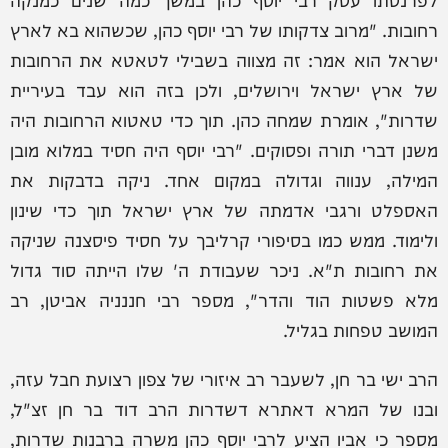
רחובות. "מרוב צדקותו של רבי יוסף כהן, שכשהוא בא לארץ
ישראל הוא אמר: זה מצווה בשבילי לטאטא את הרחובות
של ארץ ישראל וירושלים, ולכן בזה הוא עבד בעיריית
שדרות", אומרת שמחה כהן. תוך כדי טאטוא הרחובות היה
משנן דברי תורה ופסוקים. "רבי יוסף היה חסיד במלוא מובן
המילה, ענווה וגדולה במקום אחד. ניקה בדבקות את
האספלט ורגבי אדמתה של ארץ ישראל תוך כדי שינון
ולימוד. ממש כמו בסיפורי קרליבך על חסיד פיסצנה שניקה
את רחובות ת"א. ניכר שעבודת ה' שלו הייתה סוד גדול
מלא פשטות הוד והדר", מספר רבי חננניה אביטן, רב
המושב טפחות בגליל.
הרב ישי בר חן, לשעבר רב איזורי של צפון רצועת חבל עזה,
ובנו של המרא דאתרא דשדרות הרב דוד בר חן זצ"ל,
מספר כי אביו הציע לרבי יוסף כהן משרה ברבנות שדרות,