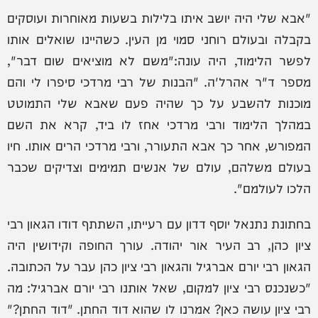
"אבא שלי היה יושב איתו בלילות בשעות מאוחרות ועוסקים
בקבלה ובעולם רוחני סמוי מן העין. כשהיינו שואלים אותו
לפשר הלימוד, היה עונה:"משם לא מוציאים שום דבר",
מספר ד"ר אהרל'ה. "הבנות של רבי מרדכי סיפרו לי והם
מוכנות להשבע על כך שהיה פעם שאבא שלי התמוטט
במהלך הלימוד ורבי מרדכי אחז לו ביד, קרא את השם
המפורש, אחר כך אבא התעורר, ורבי מרדכי הרים אותו. חיו
בעולם משלהם, עולם של אנשים תמימים וצדיקים שכבר
הלכו לעולמם".
בחתונת נתנאל יוסף דדון עם רעייתו, השתתף דודו הגאון רבי
ציון כהן, רב העיר אור יהודה. עורך החופה וקידושין היה
הגאון רבי יורם אברגיל והגאון רבי ציון כהן עבר על הכתובה.
"כשנכנס רבי ציון למקום, שאל אותנו רבי יורם אברגיל: מה
רבי ציון עושה כאן? אמרנו לו שהוא דוד החתן. "דוד החתן?"