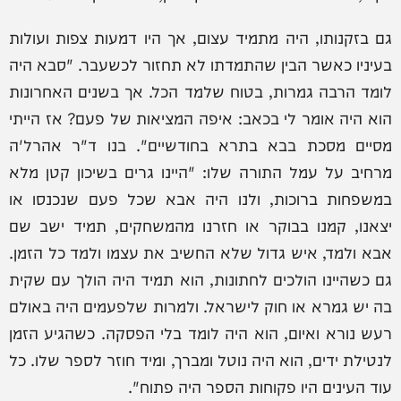
גם בזקנותו, היה מתמיד עצום, אך היו דמעות צפות ועולות
בעיניו כאשר הבין שהתמדתו לא תחזור לכשעבר. "סבא היה
לומד הרבה גמרות, בטוח שלמד הכל. אך בשנים האחרונות
הוא היה אומר לי בכאב: איפה המציאות של פעם? אז הייתי
מסיים מסכת בבא בתרא בחודשיים". בנו ד"ר אהרל'ה
מרחיב על עמל התורה שלו: "היינו גרים בשיכון קטן מלא
במשפחות ברוכות, ולנו היה אבא שכל פעם שנכנסו או
יצאנו, קמנו בבוקר או חזרנו מהמשחקים, תמיד ישב שם
אבא ולמד, איש גדול שלא החשיב את עצמו ולמד כל הזמן.
גם כשהיינו הולכים לחתונות, הוא תמיד היה הולך עם שקית
בה יש גמרא או חוק לישראל. ולמרות שלפעמים היה באולם
רעש נורא ואיום, הוא היה לומד בלי הפסקה. כשהגיע הזמן
לנטילת ידים, הוא היה נוטל ומברך, ומיד חוזר לספר שלו. כל
עוד העינים היו פקוחות הספר היה פתוח".