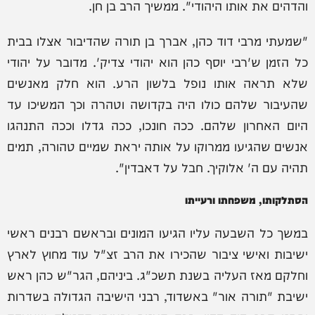
והדהים את אותו היהודי". ממשיך הרב בן חן.
"שמעתי מרבי דוד כהן, אברך בן תורה שהדיבור אצלו בבית
כל הזמן ש'רבי יוסף כהן הוא יהודי צדיק'. מדובר על יהודי
שלא תראה אותו נופל בלשון הרע. הוא חלק מאנשים
שהעיבור שלהם כולו היה בקדושה וטהרה וכך המשיכו עד
היום האחרון שלהם. ככה חונכו, ככה גדלו וככה התנהגו
אנשים שהגיעו ממרוקו על אותה יראת שמיים טהורה, תמים
תהיה עם ה' אלוקיך. חבל על דאבדין".
הסתלקותו, משפחתו ורעייתו
במשך כל השבעה עליו הגיעו המונים ובראשם רבנים ראשי
ישיבות ואישי ציבור שהכירו את הרב זצ"ל עוד מחוץ לארץ
וחלקם מאז העליה בשנת תשכ"ג. ביניהם, הגר"ש כהן ראש
ישיבת "תורה אור" באשדוד, רבני הישיבה הגדולה בשדרות