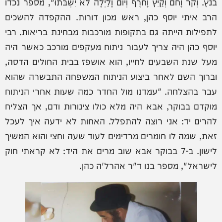
בנץ. וְקֹר וָחֹם וְקַיִץ וָחֹרֶף וְיוֹם וָלַיְלָה לֹא יִשְׁבֹּתוּ", מספר נכדו
הרב איתי יוסף כהן, ראש מכון דורות. ההקפדה להשכים
לתפילות הייתה גם בתקופות מורכבות מבחינת בריאות. רבי
יוסף כהן היה צריך לעבור ניתוח מעקפים מורכב כאשר היה
מעל שנת השבעים לחייו, הוא אושפז בבית החולים הדסה,
וברוך השם לאחר ביצוע הניתוח המשפחה התבשרה שהוא
עבר בהצלחה. "עמדנו מול החדר כמה שעות אחרי הניתוח
מוקדם בבוקר, אבא היה מלא כולו צינורות ודם, אך הצליח
להרים יד: אני רוצה להתפלל. האחות לא ידעה איך לעכל
זאת, שמה לו חומרים מרדימים לעוד שעה וחצי והוא המשיך
לישון. ב-7 בבוקר אבא שוב מרים את היד: לא קראתי חוק
לישראל", מספר בנו ד"ר אהרל'ה כהן.