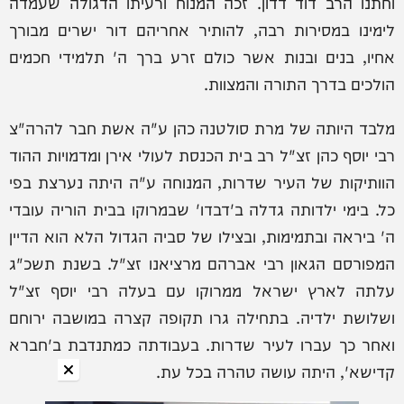
וחתנו הרב דוד דדון. זכה המנוח ורעיתו הדגולה שעמדה
לימינו במסירות רבה, להותיר אחריהם דור ישרים מבורך
אחיו, בנים ובנות אשר כולם זרע ברך ה' תלמידי חכמים
הולכים בדרך התורה והמצוות.
מלבד היותה של מרת סולטנה כהן ע"ה אשת חבר להרה"צ
רבי יוסף כהן זצ"ל רב בית הכנסת לעולי אירן ומדמויות ההוד
הוותיקות של העיר שדרות, המנוחה ע"ה היתה נערצת בפי
כל. בימי ילדותה גדלה ב'דבדו' שבמרוקו בבית הוריה עובדי
ה' ביראה ובתמימות, ובצילו של סביה הגדול הלא הוא הדיין
המפורסם הגאון רבי אברהם מרציאנו זצ"ל. בשנת תשכ"ג
עלתה לארץ ישראל ממרוקו עם בעלה רבי יוסף זצ"ל
ושלושת ילדיה. בתחילה גרו תקופה קצרה במושבה ירוחם
ואחר כך עברו לעיר שדרות. בעבודתה כמתנדבת ב'חברא
קדישא', היתה עושה טהרה בכל עת.