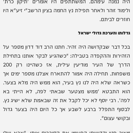
היה נמנה עימהם. המשתתפים היו אומרים 'תיקון כרת'
ולימוד זוהר ולאחר תפילת נץ החמה בציון הרשב"י זיע"א היו
חוזרים לביתם.
גדלותו והערכת גדולי ישראל
בכל דבר שבקדושה היה זהיר. חתנו הרב דוד דדון מספר על
הזהירות וההקפדה בטבילה: "כשהגיע לבקר אותנו בתחילת
הדרך של העיר מודיעין עילית, אז כשהיינו רק 200
משפחות. תחילה היה אמור להתארח אצלנו מספר ימים אך
כשראה שלא היה לנו נץ בעיר, הוא ממש היה מלא בצער.
הוא התבטא 'ממש מצטער שבאתי לפה, לא הייתי בא
לפה'. רבי יוסף לא יכל לקבל את זה שבאמת שלא ישיג נץ.
לבסוף התפלל ברבע לשבע אך כל היום היה בצער גדול
ובקושי עצום".
מאור פניו וקדושתו הפעימו את הסובבים אותו. "אבא שלי