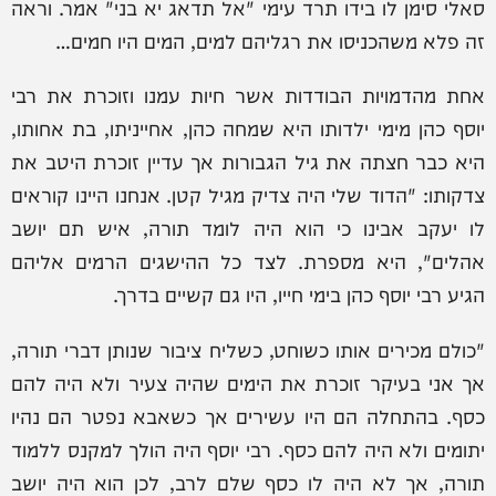
סאלי סימן לו בידו תרד עימי "אל תדאג יא בני" אמר. וראה
זה פלא משהכניסו את רגליהם למים, המים היו חמים…
אחת מהדמויות הבודדות אשר חיות עמנו וזוכרת את רבי
יוסף כהן מימי ילדותו היא שמחה כהן, אחייניתו, בת אחותו,
היא כבר חצתה את גיל הגבורות אך עדיין זוכרת היטב את
צדקותו: "הדוד שלי היה צדיק מגיל קטן. אנחנו היינו קוראים
לו יעקב אבינו כי הוא היה לומד תורה, איש תם יושב
אהלים", היא מספרת. לצד כל ההישגים הרמים אליהם
הגיע רבי יוסף כהן בימי חייו, היו גם קשיים בדרך.
"כולם מכירים אותו כשוחט, כשליח ציבור שנותן דברי תורה,
אך אני בעיקר זוכרת את הימים שהיה צעיר ולא היה להם
כסף. בהתחלה הם היו עשירים אך כשאבא נפטר הם נהיו
יתומים ולא היה להם כסף. רבי יוסף היה הולך למקנס ללמוד
תורה, אך לא היה לו כסף שלם לרב, לכן הוא היה יושב