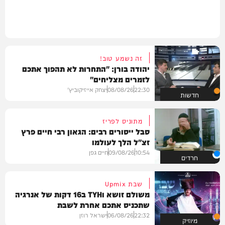
זה נשמע טוב!
יהודה בורן: "התחרות לא תהפוך אתכם
לזמרים מצליחים"
22:30
08/08/26
יצחק אייזיקוביץ'
חדשות
מתוניס לפריז
סבל ייסורים רבים: הגאון רבי חיים פרץ
זצ"ל הלך לעולמו
10:54
09/08/26
חיים גפן
חרדים
שבת Upmix
משולם זושא וTYH ב16 דקות של אנרגיה
שתכניס אתכם אחרת לשבת
22:32
06/08/26
ישראל רוזן
מיוזיק