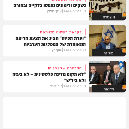
נשקים ורימונים נתפסו בלקייה ובחורה
14:51
09/08/26
יענקי גולדן
משטרה
לקראת רשימה משותפת
"ועדת הפיוס" תציג את הצעת הריצה
המאוחדת של המפלגות הערביות
14:21
09/08/26
שוקי כץ
פוליטי
ההבהרה של נתניהו
"לא תקום מדינה פלסטינית – לא בעזה
ולא ביו"ש"
13:51
09/08/26
דודי סגל
חדשות