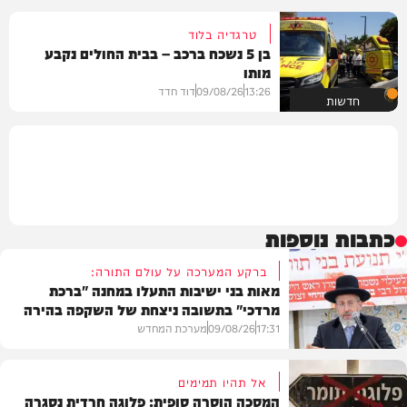
טרגדיה בלוד
בן 5 נשכח ברכב – בבית החולים נקבע
מותו
13:26
09/08/26
דוד חדד
חדשות
כתבות נוספות
ברקע המערכה על עולם התורה:
מאות בני ישיבות התעלו במחנה "ברכת
מרדכי" בתשובה ניצחת של השקפה בהירה
17:31
09/08/26
מערכת המחדש
אל תהיו תמימים
המסכה הוסרה סופית: פלוגה חרדית נסגרה