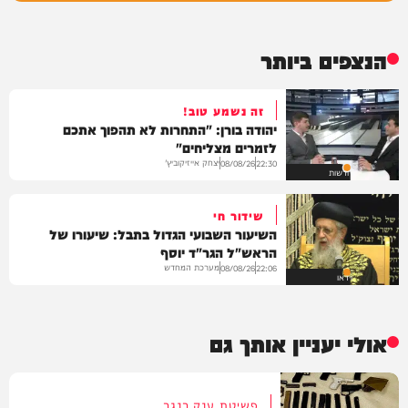
הנצפים ביותר
זה נשמע טוב!
יהודה בורן: "התחרות לא תהפוך אתכם
לזמרים מצליחים"
יצחק אייזיקוביץ'
08/08/26
22:30
חדשות
שידור חי
השיעור השבועי הגדול בתבל: שיעורו של
הראש"ל הגר"ד יוסף
מערכת המחדש
08/08/26
22:06
וידאו
אולי יעניין אותך גם
פשיטת ענק בנגב