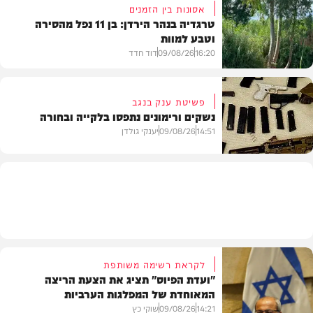
אסונות בין הזמנים
טרגדיה בנהר הירדן: בן 11 נפל מהסירה
וטבע למוות
הלכה
16:20
09/08/26
דוד חדד
פשיטת ענק בנגב
נשקים ורימונים נתפסו בלקייה ובחורה
בארץ
14:51
09/08/26
יענקי גולדן
משטרה
לקראת רשימה משותפת
"ועדת הפיוס" תציג את הצעת הריצה
המאוחדת של המפלגות הערביות
14:21
09/08/26
שוקי כץ