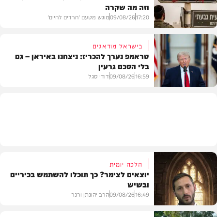
וזה מה שקרה
גלריות
17:20
09/08/26
מוגש מטעם 'חרדים לחיים'
בישראל מודאגים
טראמפ נערך להכריז: ניצחנו באיראן – גם
בלי הסכם גרעין
דעות
16:59
09/08/26
דודי סגל
בעולם
הלכה יומית
יוצאים לצימר? כך תוכלו להשתמש בכיריים
ובשיש
16:49
09/08/26
הרב יהונתן ורנר