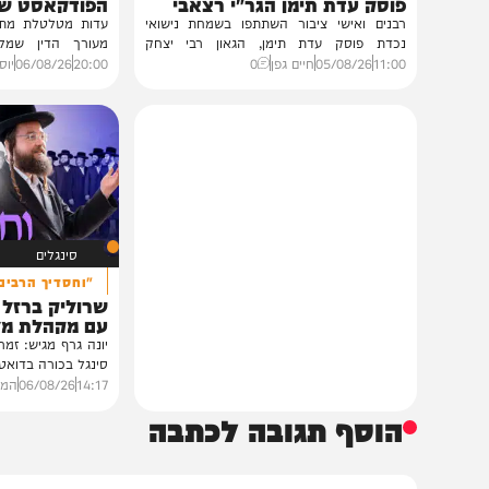
גלריות
VOD
בית צדיקים יעמוד
הגרלה על חופשת ענק
גלריה: שמחת נישואי נכדת
הצצה לכלא 0
פוסק עדת תימן הגר"י רצאבי
הפודקאסט של 'בין ה
רבנים ואישי ציבור השתתפו בשמחת נישואי
נכדת פוסק עדת תימן, הגאון רבי יצחק
מעורך הדין שמלווה את ב
רצאבי,...
ביקורת...
11:00
05/08/26
חיים גפן
0
20:00
06/08/26
יוסי פלד ויצ
סינגלים
"וחסדיך הרבים"
שרוליק ברזל ואברימ