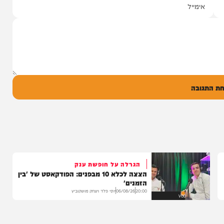
יצוע סוחף
 שרוליק ברזל עם
ד אברימי...
ק
0
ל
בה