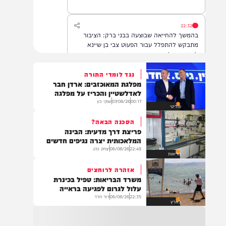
22:32
בהמשך להחייאה שבוצעה בבני ברק: הציבור
מתבקש להתפלל עבור הפעוט צבי בן שיינא
לרפואה שלמה
נגד לומדי התורה
מפלגת המאוכזבים: ארדן חבר
21:32
לאדלשטיין והכריז על מפלגה
בין הזמנים: שלושה בחורי ישיבות חולצו
00:17
07/08/26
שוקי כץ
פוליטי
מהכינרת לאחר שנסחפו לעומק האגם, בחוף
בלתי מוכרז כשהם על גבי אביזר ציפה.
הסכנה הבאה?
פריצת דרך מדעית: הבינה
המלאכותית יצרה נגיפים חדשים
22:49
06/08/26
יצחק כהן
21:31
בריאות
בני ברק: חובשים ופראמדיקים של ארגון הצלה
אזהרה לרוחצים
מבצעים פעולות החייאה על תינוק כבן שנה וחצי
משרד הבריאות: טפיל בכינרת
לאחר שנחנק משקית.
עלול לגרום לפגיעה בראייה
22:35
06/08/26
דוד חדד
בארץ