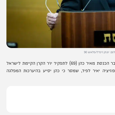
ינדל/פלאש 90
מפלגת יש עתיד הודיעה היום (רביעי) על בחירתו של חבר הכנסת מאיר כהן (69) לתפקיד יו״ר הקרן הקיימת לישראל
איר לפיד, שמסר כי כהן יסייע בהיערכות המפלגה