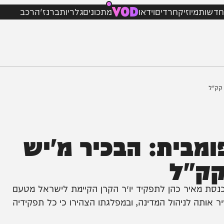
VOD
מיוזיק
חרדים
וידאו
מתכונים
גלריות
ברנז'ה
רכב
ית: הבכיר מ'יש
"ל
איר כהן לתפקיד יו״ר הקרן הקיימת לישראל מטעם
לניהול המדינה, ובמפלגתו הצהירו כי כל תפקידיה