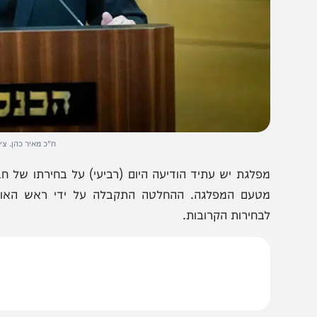
ח"כ מאיר כהן. צילום: יונתן ז
טעם המפלגה. ההחלטה התקבלה על ידי ראש האופוזיציה י
בחירות הקרובות.