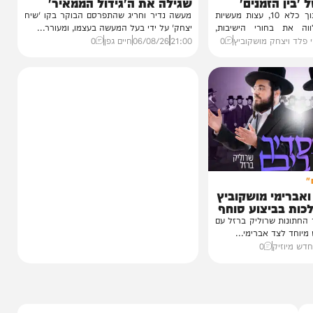
חדשות
הסיפור המלא
1 מבפנים:
נס בפארק המים: השבר בכתף
זמנים'
שגילה את ה'גידול הממאיר'
עדות מטלטלת מתוך כלא 10, עצות מעשיות
מעשה נדיר וחריג שהתפרסם הבוקר בקו 'שיח
חורי הישיבות,
יצחק' על ידי בעל המעשה בעצמו, ומעורר...
חק מושקוביץ
0
21:00
06/08/26
חיים גפן
0
י מושקוביץ