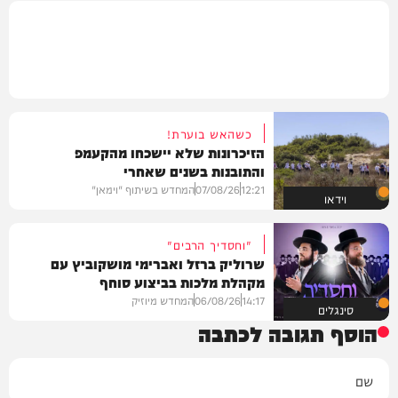
כשהאש בוערת!
הזיכרונות שלא יישכחו מהקעמפ
והתובנות בשנים שאחרי
12:21
07/08/26
המחדש בשיתוף "וימאן"
וידאו
"וחסדיך הרבים"
שרוליק ברזל ואברימי מושקוביץ עם
מקהלת מלכות בביצוע סוחף
14:17
06/08/26
המחדש מיוזיק
סינגלים
הוסף תגובה לכתבה
שם