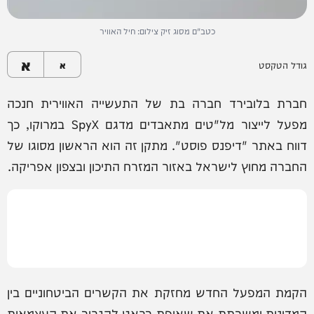
כטב"ם מסוג זיק צילום: חיל האוויר
א
גודל הטקסט
א
חברת בלובירד חברה בת של התעשייה האווירית חנכה
מפעל לייצור מל"טים מתאבדים מדגם SpyX במרוקו, כך
דווח באתר "דיפנס פוסט". מתקן זה הוא הראשון מסוגו של
החברה מחוץ לישראל באזור המזרח התיכון ובצפון אפריקה.
הקמת המפעל החדש מחזקת את הקשרים הביטחוניים בין
המדינות ומשרתת את שאיפת רבאט להגביר את העצמאות