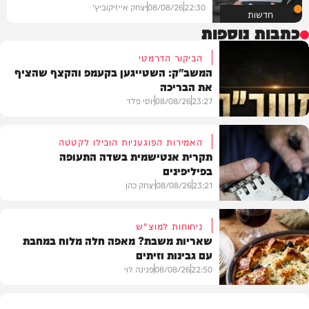
22:30
08/08/26
יצחק אייזיקוביץ'
חדשות
כתבות נוספות
הביקור הדרמטי
המשב"ק: השטייגען בקעמפ והקצף שהציף
את הבריכה
23:27
08/08/26
יוסי פלד
האמירות הפוגעניות הובילו לקטטה
תקרית אנטישמית בשדה התעופה
בפיליפינים
המשב"ק
23:21
08/08/26
יצחק כהן
ניחוחות למוצ"ש
שאריות משבת? מאפה חלה מלוח במחבת
עם גבינות וזיתים
חדשות
22:50
08/08/26
פנינה לוי