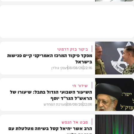
חדשות
ביקור בזק דרמטי
מפקד פיקוד המרכז האמריקני קיים פגישות
בישראל
22:16
08/08/26
יענקי גולדן
שידור חי
השיעור השבועי הגדול בתבל: שיעורו של
הראש"ל הגר"ד יוסף
חדשות
22:06
08/08/26
מערכת המחדש
מבט אל הנפש
הרב אשר יחיאל קסל בשיחה מטלטלת עם
וידאו