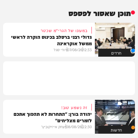
תוכן שאסור לפספס
במעונו של הגרי"מ שכטר
גדולי רבני ברסלב בכינוס הוקרה לראשי
ממשל אוקראינה
12:33
07/08/26
דודי סגל
חרדים
זה נשמע טוב!
יהודה בורן: "התחרות לא תהפוך אתכם
לזמרים מצליחים"
22:30
08/08/26
יצחק אייזיקוביץ'
חדשות