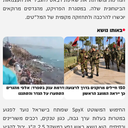
הביטחונית שלה. במסגרת הפרויקט, מהנדסים מרוקאים
יוכשרו להרכבה ולתחזוקה מקומית של המל"טים.
באותו נושא
150 חיילים מרוקנים בדרך לרצועה:
דרמת ענק בספרד: אלפי מהגרים
כך ייראה המוצב הראשון
הסתערו על הגדר והסתננו
החימוש המשוטט SpyX שפותח בישראל נועד לפגוע
במטרות בעלות ערך גבוה, כגון טנקים, רכבים משוריינים
ובסיסים. הוא נושא ראש נפץ במשקל 2.5 ק"ג, יכול להגיע