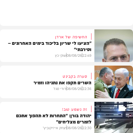
מתכונים
החשיפה של ארדן
"הציעו לי שריון בליכוד בימים האחרונים –
וסירבתי"
22:49
08/08/26
שוקי כץ
סערה בקבינט
השרים תקפו את נתניהו וזמיר
חדשות
22:36
08/08/26
דודי סגל
זה נשמע טוב!
יהודה בורן: "התחרות לא תהפוך אתכם
לזמרים מצליחים"
מדיני
22:30
08/08/26
יצחק אייזיקוביץ'