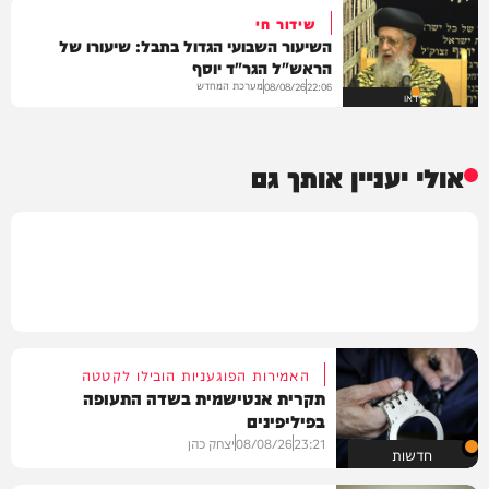
שידור חי
השיעור השבועי הגדול בתבל: שיעורו של
הראש"ל הגר"ד יוסף
מערכת המחדש
08/08/26
22:06
וידאו
אולי יעניין אותך גם
האמירות הפוגעניות הובילו לקטטה
תקרית אנטישמית בשדה התעופה
בפיליפינים
23:21
08/08/26
יצחק כהן
חדשות