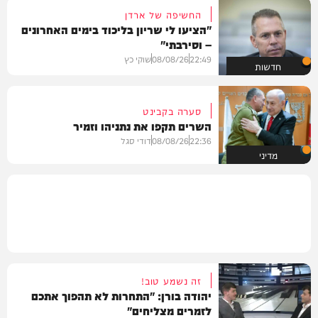
החשיפה של ארדן
"הציעו לי שריון בליכוד בימים האחרונים
– וסירבתי"
22:49
08/08/26
שוקי כץ
חדשות
סערה בקבינט
השרים תקפו את נתניהו וזמיר
22:36
08/08/26
דודי סגל
מדיני
זה נשמע טוב!
יהודה בורן: "התחרות לא תהפוך אתכם
לזמרים מצליחים"