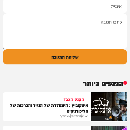
אימייל
תגובה
שליחת התגובה
הנצפים ביותר
הקנס הכבד
איצקוביץ': היומולדת של הנגיד והברכות של
הליכודניקים
איצקוביץ'
06/08/26
21:40
חדשות