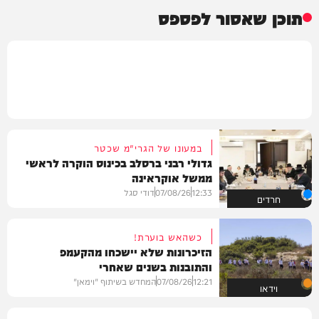
תוכן שאסור לפספס
במעונו של הגרי"מ שכטר
גדולי רבני ברסלב בכינוס הוקרה לראשי
ממשל אוקראינה
12:33
07/08/26
דודי סגל
חרדים
כשהאש בוערת!
הזיכרונות שלא יישכחו מהקעמפ
והתובנות בשנים שאחרי
12:21
07/08/26
המחדש בשיתוף "וימאן"
וידאו