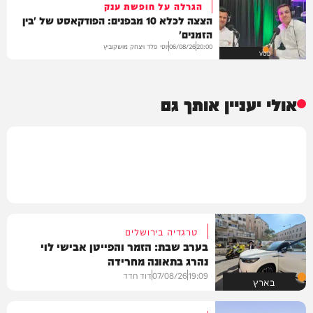
הגרלה על חופשת ענק
הצצה לכלא 10 מבפנים: הפודקאסט של 'בין
הזמנים'
יוסי פלד ויצחק מושקוביץ
06/08/26
20:00
VOD
אולי יעניין אותך גם
טרגדיה בירושלים
בערב שבת: הזמר והפייטן אבישי לוי
נהרג בתאונה מחרידה
19:09
07/08/26
דוד חדד
בארץ