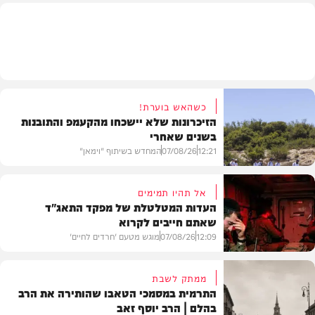
חרדים
כשהאש בוערת!
הזיכרונות שלא יישכחו מהקעמפ והתובנות
בשנים שאחרי
12:21
07/08/26
המחדש בשיתוף "וימאן"
אל תהיו תמימים
העדות המטלטלת של מפקד התאג"ד
שאתם חייבים לקרוא
וידאו
12:09
07/08/26
מוגש מטעם 'חרדים לחיים'
ממתק לשבת
התרמית במסמכי הטאבו שהותירה את הרב
בהלם | הרב יוסף זאב
דעות