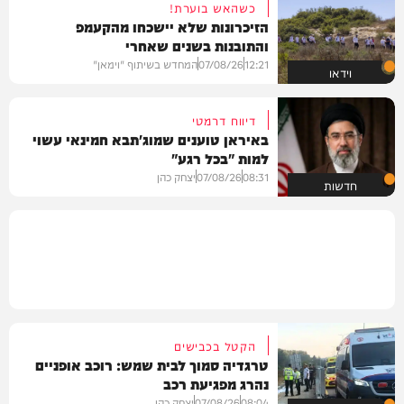
כשהאש בוערת!
הזיכרונות שלא יישכחו מהקעמפ
והתובנות בשנים שאחרי
12:21
07/08/26
המחדש בשיתוף "וימאן"
וידאו
דיווח דרמטי
באיראן טוענים שמוג'תבא חמינאי עשוי
למות "בכל רגע"
08:31
07/08/26
יצחק כהן
חדשות
הקטל בכבישים
טרגדיה סמוך לבית שמש: רוכב אופניים
נהרג מפגיעת רכב
08:04
07/08/26
יצחק כהן