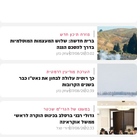
מזג האוויר
מזרח תיכון חדש
ברית חדשה: שלוש המעצמות המוסלמיות
בדרך להסכם הגנה
13:02
07/08/26
יצחק כהן
הערכת מודיעין דרמטית
כך רוסיה עלולה לבחון את נאט"ו כבר
בשנים הקרובות
בעולם
12:39
07/08/26
יצחק כהן
במעונו של הגרי"מ שכטר
גדולי רבני ברסלב בכינוס הוקרה לראשי
ממשל אוקראינה
בעולם
12:33
07/08/26
דודי סגל