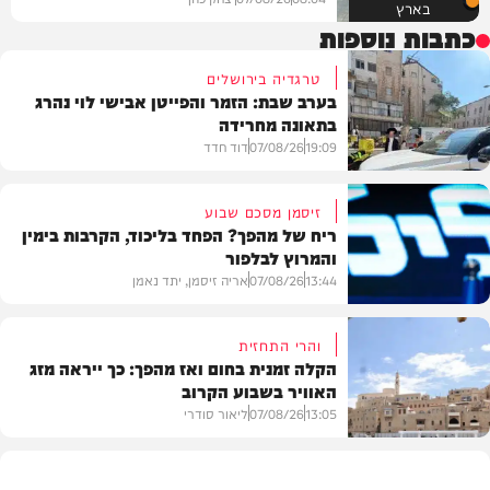
בארץ
כתבות נוספות
טרגדיה בירושלים
בערב שבת: הזמר והפייטן אבישי לוי נהרג
בתאונה מחרידה
19:09
07/08/26
דוד חדד
זיסמן מסכם שבוע
ריח של מהפך? הפחד בליכוד, הקרבות בימין
והמרוץ לבלפור
בארץ
13:44
07/08/26
אריה זיסמן, יתד נאמן
והרי התחזית
הקלה זמנית בחום ואז מהפך: כך ייראה מזג
האוויר בשבוע הקרוב
פוליטי
13:05
07/08/26
ליאור סודרי