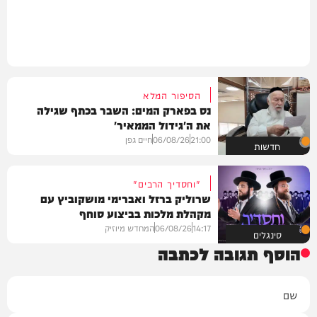
הסיפור המלא
נס בפארק המים: השבר בכתף שגילה
את ה'גידול הממאיר'
21:00
06/08/26
חיים גפן
חדשות
"וחסדיך הרבים"
שרוליק ברזל ואברימי מושקוביץ עם
מקהלת מלכות בביצוע סוחף
14:17
06/08/26
המחדש מיוזיק
סינגלים
הוסף תגובה לכתבה
שם