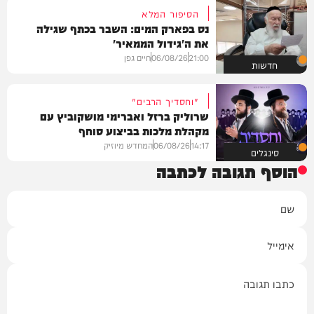
הסיפור המלא
נס בפארק המים: השבר בכתף שגילה
את ה'גידול הממאיר'
21:00
06/08/26
חיים גפן
חדשות
"וחסדיך הרבים"
שרוליק ברזל ואברימי מושקוביץ עם
מקהלת מלכות בביצוע סוחף
14:17
06/08/26
המחדש מיוזיק
סינגלים
הוסף תגובה לכתבה
שם
אימייל
תגובה