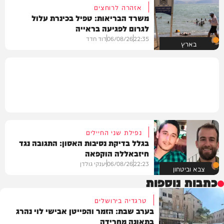
אזהרה לרוחצים
משרד הבריאות: טפיל בכינרת עלול
לגרום לפגיעה בראייה
22:35
06/08/26
דוד חדד
בארץ
נפילת שני החיילים
בגלל בדיקת נסיבות האסון: התגובה נגד
חיזבאללה הוקפאה
22:23
06/08/26
יענקי גולדן
צבא וביטחון
כתבות נוספות
טרגדיה בירושלים
בערב שבת: הזמר והפייטן אבישי לוי נהרג
בתאונה מחרידה