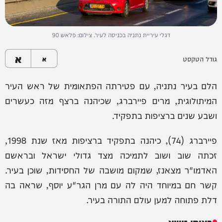
דגלי עיריית נתניה בכניסה לעיר. צילום: פלאש 90
א
גודל הטקסט
א
הלם בעיר נתניה, עם פטירתה הפתאומית של ראש העיר
המיתולוגית, מרים פיירברג, שכיהנה ברצף מזה כעשרים
ושבע שנים ברציפות בתפקיד.
פיירברג (74), כיהנה בתפקיד ברציפות מאז שנת 1998,
זכתה שוב ושוב לתמיכה מצד גדולי ישראל ובראשם
האדמו"ר מצאנז, שמקום מושבה של החסידות, שוכן בעיר.
קשר חם במיוחד היה לה עם מרן הגר"ע יוסף, שראה בה
דלת פתוחה למען עולם התורה בעיר.
באותו נושא