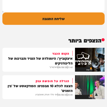
שליחת התגובה
הנצפים ביותר
הקנס הכבד
איצקוביץ': היומולדת של הנגיד והברכות של
הליכודניקים
איצקוביץ'
06/08/26
21:40
חדשות
הגרלה על חופשת ענק
הצצה לכלא 10 מבפנים: הפודקאסט של 'בין
הזמנים'
יוסי פלד ויצחק מושקוביץ
06/08/26
20:00
VOD