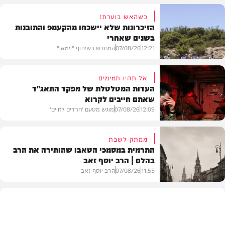
כשהאש בוערת!
הזיכרונות שלא יישכחו מהקעמפ והתובנות
בשנים שאחרי
12:21
07/08/26
המחדש בשיתוף "וימאן"
אל תהיו תמימים
העדות המטלטלת של מפקד התאג"ד
שאתם חייבים לקרוא
וידאו
12:09
07/08/26
מוגש מטעם 'חרדים לחיים'
ממתק לשבת
התרמית במסמכי הטאבו שהותירה את הרב
בהלם | הרב יוסף זאב
דעות
11:55
07/08/26
הרב יוסף זאב
בית המדרש