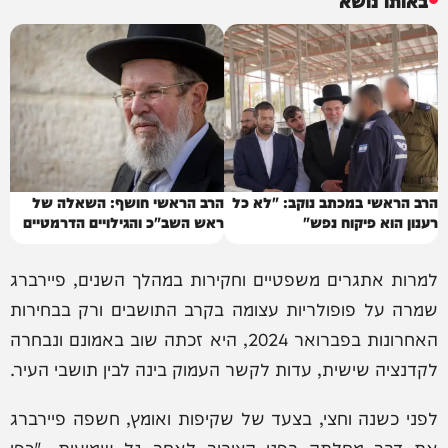
הרב הראשי במכתב נוקב: "לא כל
הרב הראשי חושף: השאלה של
רענון הוא פיקוח נפש"
ראש השב"כ והגילויים הדרמטיים
למרות אתגרים משפטיים וחקירות במהלך השנים, פיירברג
שמרה על פופולריות עצומה בקרב התושבים ורק בבחירות
האחרונות בפברואר 2024, היא זכתה שוב באמונם ונבחרה
לקדנציה שישית, עדות לקשר העמוק בינה לבין תושבי העיר.
לפני כשנה וחצי, בצעד של שקיפות ואומץ, חשפה פיירברג
את דבר מחלתה בפני הציבור לאחר גל שמועות. "כפי