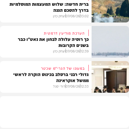
ברית חדשה: שלוש המעצמות המוסלמיות
בדרך להסכם הגנה
13:02
07/08/26
יצחק כהן
הערכת מודיעין דרמטית
כך רוסיה עלולה לבחון את נאט"ו כבר
בשנים הקרובות
בעולם
12:39
07/08/26
יצחק כהן
במעונו של הגרי"מ שכטר
גדולי רבני ברסלב בכינוס הוקרה לראשי
ממשל אוקראינה
בעולם
12:33
07/08/26
דודי סגל
חרדים