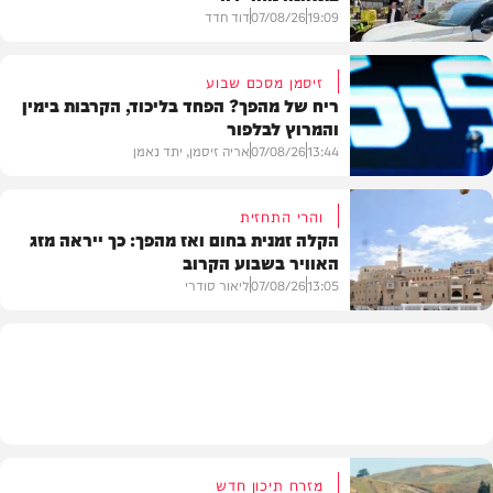
19:09
07/08/26
דוד חדד
זיסמן מסכם שבוע
ריח של מהפך? הפחד בליכוד, הקרבות בימין
והמרוץ לבלפור
בארץ
13:44
07/08/26
אריה זיסמן, יתד נאמן
והרי התחזית
הקלה זמנית בחום ואז מהפך: כך ייראה מזג
האוויר בשבוע הקרוב
פוליטי
13:05
07/08/26
ליאור סודרי
מזג האוויר
מזרח תיכון חדש