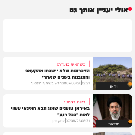
אולי יעניין אותך גם
כשהאש בוערת!
הזיכרונות שלא יישכחו מהקעמפ
והתובנות בשנים שאחרי
12:21
07/08/26
המחדש בשיתוף "וימאן"
וידאו
דיווח דרמטי
באיראן טוענים שמוג'תבא חמינאי עשוי
למות "בכל רגע"
08:31
07/08/26
יצחק כהן
חדשות